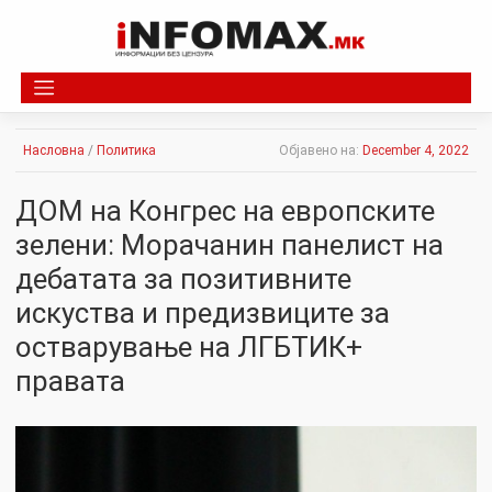
Skip
to
content
Насловна
/
Политика
Објавено на:
December 4, 2022
ДОМ на Конгрес на европските
зелени: Морачанин панелист на
дебатата за позитивните
искуства и предизвиците за
остварување на ЛГБТИК+
правата