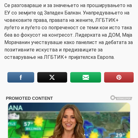
Се разговараше и за значењето на проширувањето на
ЕУ со земјите од Западен Балкан. Унапредувањето на
човековите права, правата на жените, ЛГБТИК+
луѓето и луѓето со попреченост се теми кои исто така
беа во фокусот на конгресот. Лидерката на ДОМ, Маја
Морачанин учествуваше како панелист на дебатата за
позитивните искуства и предизвиците за
остварување на ЛГБТИК+ пријателска Европа.