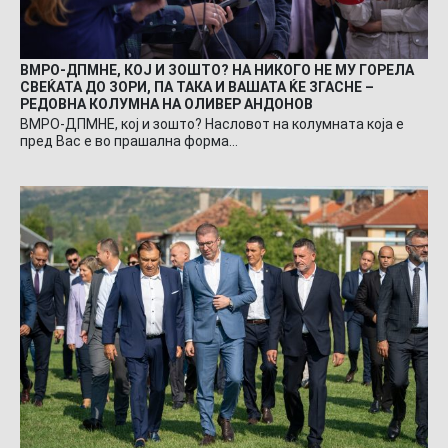
ВМРО-ДПМНЕ, КОЈ И ЗОШТО? НА НИКОГО НЕ МУ ГОРЕЛА
СВЕЌАТА ДО ЗОРИ, ПА ТАКА И ВАШАТА ЌЕ ЗГАСНЕ –
РЕДОВНА КОЛУМНА НА ОЛИВЕР АНДОНОВ
ВМРО-ДПМНЕ, кој и зошто? Насловот на колумната која е
пред Вас е во прашална форма…