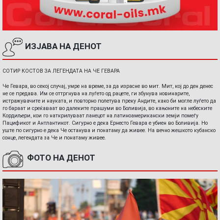
ИЗЈАВА НА ДЕНОТ
СОТИР КОСТОВ ЗА ЛЕГЕНДАТА НА ЧЕ ГЕВАРА
Че Гевара, во секој случај, умре на време, за да израсне во мит. Мит, кој до ден денес
не се предава. Им се оттргнува на луѓето од рацете, ги збунува новинарите,
истражувачите и науката, и повторно полетува преку Андите, како би могле луѓето да
го бараат и среќаваат во далеките прашуми во Боливија, во кањоните на небеските
Кордиљери, кои го наткрилуваат ланецот на латиноамерикански земји помеѓу
Пацификот и Антлантикот. Сигурно е дека Ернесто Гевара е убиен во Боливија. Но
уште по сигурно е дека Че останува и понатаму да живее. На вечно жешкото кубанско
сонце, легендата за Че и понатаму живее.
ФОТО НА ДЕНОТ