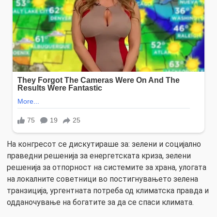
На конгресот се дискутираше за: зелени и социјално
праведни решенија за енергетската криза, зелени
решенија за отпорност на системите за храна, улогата
на локалните советници во постигнувањето зелена
транзиција, ургентната потреба од климатска правда и
одданочување на богатите за да се спаси климата.