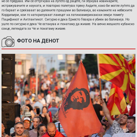
не се предава. Им се оттргнува на луѓето од рацете, ги збунува новинарите,
истражувачите и науката, и повторно полетува преку Андите, како би могле луѓето да
го бараат и среќаваат во далеките прашуми во Боливија, во кањоните на небеските
Кордиљери, кои го наткрилуваат ланецот на латиноамерикански земји помеѓу
Пацификот и Антлантикот. Сигурно е дека Ернесто Гевара е убиен во Боливија. Но
уште по сигурно е дека Че останува и понатаму да живее. На вечно жешкото кубанско
сонце, легендата за Че и понатаму живее.
ФОТО НА ДЕНОТ