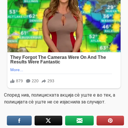
Според нив, полициската акција сѐ уште е во тек, а
полицијата сѐ уште не се изјаснила за случајот.