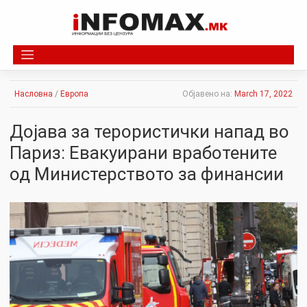
Skip
to
content
Насловна
/
Европа
Објавено на:
March 17, 2022
Дојава за терористички напад во
Париз: Евакуирани вработените
од Министерството за финансии