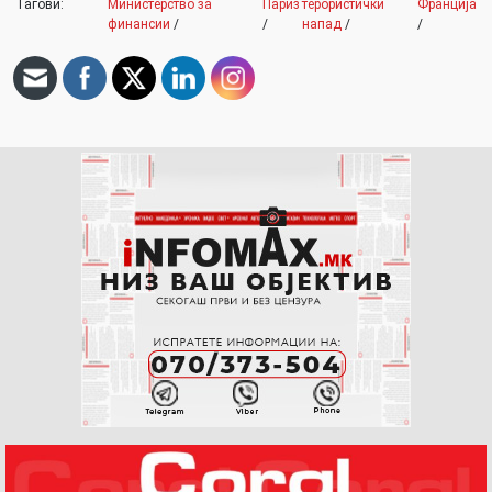
Тагови:
Министерство за
Париз
терористички
Франција
финансии
/
/
напад
/
/