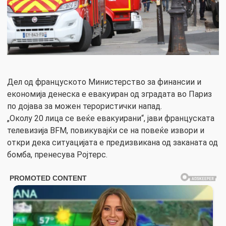
Дел од француското Министерство за финансии и
економија денеска е евакуиран од зградата во Париз
по дојава за можен терористички напад.
„Околу 20 лица се веќе евакуирани“, јави француската
телевизија BFM, повикувајќи се на повеќе извори и
откри дека ситуацијата е предизвикана од заканата од
бомба, пренесува Ројтерс.