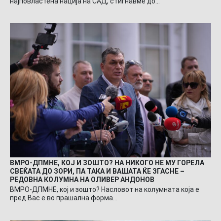
најповластена нација на САД, стигнавме до…
ВМРО-ДПМНЕ, КОЈ И ЗОШТО? НА НИКОГО НЕ МУ ГОРЕЛА
СВЕЌАТА ДО ЗОРИ, ПА ТАКА И ВАШАТА ЌЕ ЗГАСНЕ –
РЕДОВНА КОЛУМНА НА ОЛИВЕР АНДОНОВ
ВМРО-ДПМНЕ, кој и зошто? Насловот на колумната која е
пред Вас е во прашална форма…