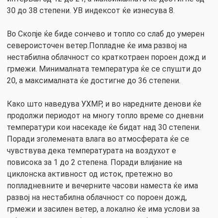
30 до 38 степени. УВ индексот ќе изнесува 8.
Во Скопје ќе биде сончево и топло со слаб до умерен
североисточен ветер.Попладне ќе има развој на
нестабилна облачност со краткотраен пороен дожд и
грмежи. Минималната температура ќе се спушти до
20, а максималната ќе достигне до 36 степени.
Како што наведува УХМР, и во наредните денови ќе
продолжи периодот на многу топло време со дневни
температури кои насекаде ќе бидат над 30 степени.
Поради зголемената влага во атмосферата ќе се
чувствува дека температурата на воздухот е
повисока за 1 до 2 степена. Поради влијание на
циклонска активност од исток, претежно во
попладневните и вечерните часови наместа ќе има
развој на нестабилна облачност со пороен дожд,
грмежи и засилен ветер, а локално ќе има услови за