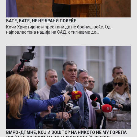
БАТЕ, БАТЕ, НЕ НЕ БРАНИ ПОВЕЌЕ
Кочи Христијане и престани да не браниш веќе. Од
најповластена нација на САД, стигнавме до…
ВМРО-ДПМНЕ, КОЈ И ЗОШТО? НА НИКОГО НЕ МУ ГОРЕЛА