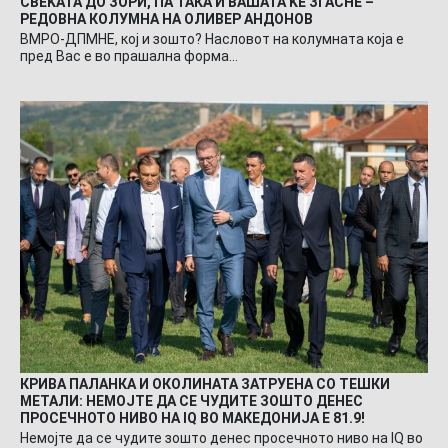
СВЕЌАТА ДО ЗОРИ, ПА ТАКА И ВАШАТА ЌЕ ЗГАСНЕ –
РЕДОВНА КОЛУМНА НА ОЛИВЕР АНДОНОВ
ВМРО-ДПМНЕ, кој и зошто? Насловот на колумната која е
пред Вас е во прашална форма…
КРИВА ПАЛАНКА И ОКОЛИНАТА ЗАТРУЕНА СО ТЕШКИ
МЕТАЛИ: НЕМОЈТЕ ДА СЕ ЧУДИТЕ ЗОШТО ДЕНЕС
ПРОСЕЧНОТО НИВО НА IQ ВО МАКЕДОНИЈА Е 81.9!
Немојте да се чудите зошто денес просечното ниво на IQ во