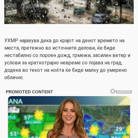
УХМР најавува дека до крајот на денот времето на
места, претежно во источните делови, ќе биде
нестабилно со пороен дожд, грмежи, засилен ветер и
услови за краткотрајно невреме со појава на град,
додека во текот на ноќта ќе биде малку до умерено
облачно.