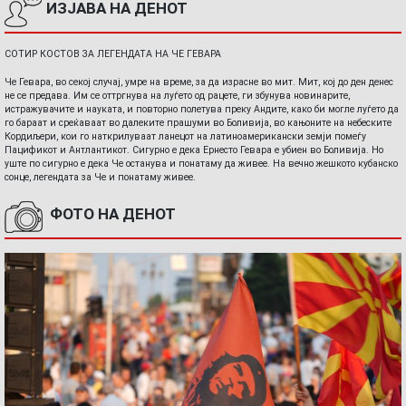
ИЗЈАВА НА ДЕНОТ
СОТИР КОСТОВ ЗА ЛЕГЕНДАТА НА ЧЕ ГЕВАРА
Че Гевара, во секој случај, умре на време, за да израсне во мит. Мит, кој до ден денес
не се предава. Им се оттргнува на луѓето од рацете, ги збунува новинарите,
истражувачите и науката, и повторно полетува преку Андите, како би могле луѓето да
го бараат и среќаваат во далеките прашуми во Боливија, во кањоните на небеските
Кордиљери, кои го наткрилуваат ланецот на латиноамерикански земји помеѓу
Пацификот и Антлантикот. Сигурно е дека Ернесто Гевара е убиен во Боливија. Но
уште по сигурно е дека Че останува и понатаму да живее. На вечно жешкото кубанско
сонце, легендата за Че и понатаму живее.
ФОТО НА ДЕНОТ