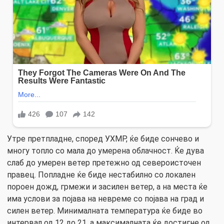
Утре претпладне, според УХМР, ќе биде сончево и
многу топло со мала до умерена облачност. Ќе дува
слаб до умерен ветер претежно од североисточен
правец. Попладне ќе биде нестабилно со локален
пороен дожд, грмежи и засилен ветер, а на места ќе
има услови за појава на невреме со појава на град и
силен ветер. Минималната температура ќе биде во
интервал од 12 до 21, а максималната ќе достигне од