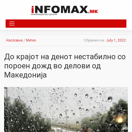
Skip
to
content
Насловна
/
Метео
Објавено на:
July 1, 2022
До крајот на денот нестабилно со
пороен дожд во делови од
Македонија