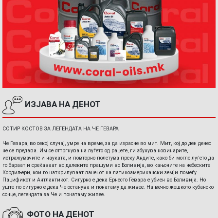
ИЗЈАВА НА ДЕНОТ
СОТИР КОСТОВ ЗА ЛЕГЕНДАТА НА ЧЕ ГЕВАРА
Че Гевара, во секој случај, умре на време, за да израсне во мит. Мит, кој до ден денес
не се предава. Им се оттргнува на луѓето од рацете, ги збунува новинарите,
истражувачите и науката, и повторно полетува преку Андите, како би могле луѓето да
го бараат и среќаваат во далеките прашуми во Боливија, во кањоните на небеските
Кордиљери, кои го наткрилуваат ланецот на латиноамерикански земји помеѓу
Пацификот и Антлантикот. Сигурно е дека Ернесто Гевара е убиен во Боливија. Но
уште по сигурно е дека Че останува и понатаму да живее. На вечно жешкото кубанско
сонце, легендата за Че и понатаму живее.
ФОТО НА ДЕНОТ