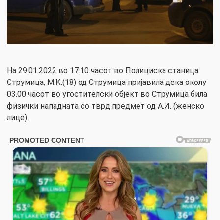
На 29.01.2022 во 17.10 часот во Полициска станица
Струмица, М.К.(18) од Струмица пријавила дека околу
03.00 часот во угостителски објект во Струмица била
физички нападната со тврд предмет од А.И. (женско
лице).