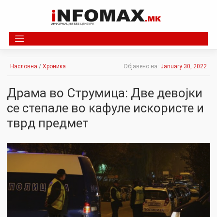
Skip
to
content
Насловна
/
Хроника
Објавено на:
January 30, 2022
Драма во Струмица: Две девојки
се степале во кафуле искористе и
тврд предмет