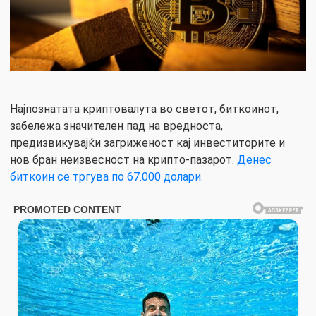
Најпознатата криптовалута во светот, биткоинот,
забележа значителен пад на вредноста,
предизвикувајќи загриженост кај инвеститорите и
нов бран неизвесност на крипто-пазарот.
Денес
биткоин се тргува по 67.000 долари.