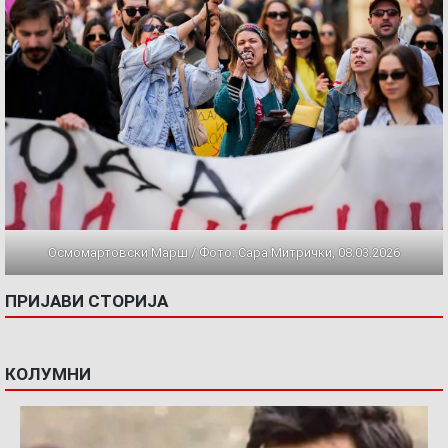
Осмомартовски Марш / Фото: Сара Митрички, 08.03.2026
ПРИЈАВИ СТОРИЈА
КОЛУМНИ