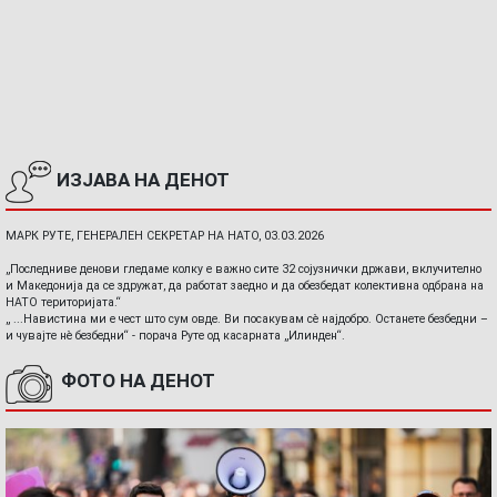
ИЗЈАВА НА ДЕНОТ
МАРК РУТЕ, ГЕНЕРАЛЕН СЕКРЕТАР НА НАТО, 03.03.2026
„Последниве денови гледаме колку е важно сите 32 сојузнички држави, вклучително
и Македонија да се здружат, да работат заедно и да обезбедат колективна одбрана на
НАТО територијата.“
„ ...Навистина ми е чест што сум овде. Ви посакувам сè најдобро. Останете безбедни –
и чувајте нè безбедни“ - порача Руте од касарната „Илинден“.
ФОТО НА ДЕНОТ