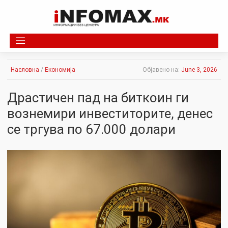
Skip
to
content
Насловна
/
Економија
Објавено на:
June 3, 2026
Драстичен пад на биткоин ги
вознемири инвеститорите, денес
се тргува по 67.000 долари