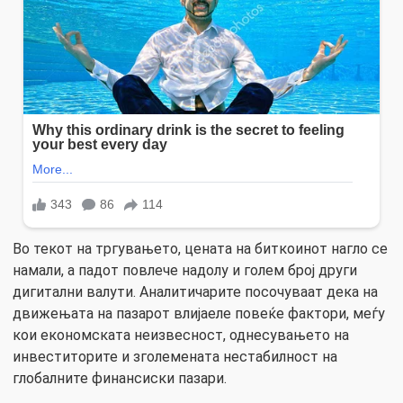
Во текот на тргувањето, цената на биткоинот нагло се
намали, а падот повлече надолу и голем број други
дигитални валути. Аналитичарите посочуваат дека на
движењата на пазарот влијаеле повеќе фактори, меѓу
кои економската неизвесност, однесувањето на
инвеститорите и зголемената нестабилност на
глобалните финансиски пазари.