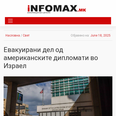
Skip
to
content
Насловна
/
Свет
Објавено на:
June 18, 2025
Евакуирани дел од
американските дипломати во
Израел