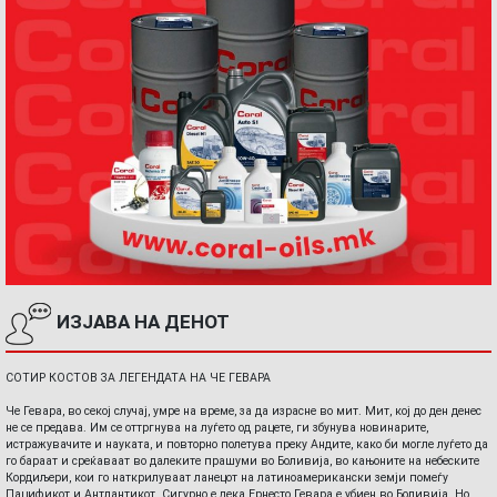
ИЗЈАВА НА ДЕНОТ
СОТИР КОСТОВ ЗА ЛЕГЕНДАТА НА ЧЕ ГЕВАРА
Че Гевара, во секој случај, умре на време, за да израсне во мит. Мит, кој до ден денес
не се предава. Им се оттргнува на луѓето од рацете, ги збунува новинарите,
истражувачите и науката, и повторно полетува преку Андите, како би могле луѓето да
го бараат и среќаваат во далеките прашуми во Боливија, во кањоните на небеските
Кордиљери, кои го наткрилуваат ланецот на латиноамерикански земји помеѓу
Пацификот и Антлантикот. Сигурно е дека Ернесто Гевара е убиен во Боливија. Но