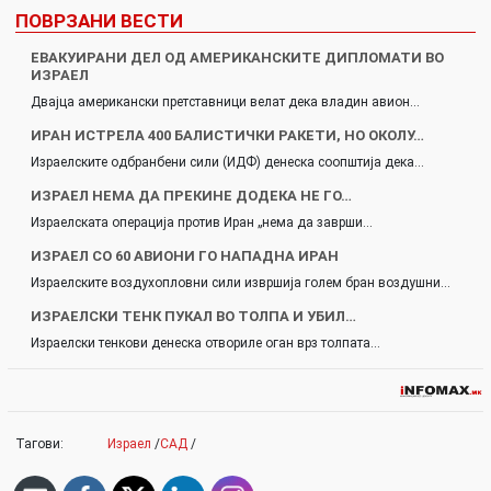
ПОВРЗАНИ ВЕСТИ
ЕВАКУИРАНИ ДЕЛ ОД АМЕРИКАНСКИТЕ ДИПЛОМАТИ ВО
ИЗРАЕЛ
Двајца американски претставници велат дека владин авион…
ИРАН ИСТРЕЛА 400 БАЛИСТИЧКИ РАКЕТИ, НО ОКОЛУ…
Израелските одбранбени сили (ИДФ) денеска соопштија дека…
ИЗРАЕЛ НЕМА ДА ПРЕКИНЕ ДОДЕКА НЕ ГО…
Израелската операција против Иран „нема да заврши…
ИЗРАЕЛ СО 60 АВИОНИ ГО НАПАДНА ИРАН
Израелските воздухопловни сили извршија голем бран воздушни…
ИЗРАЕЛСКИ ТЕНК ПУКАЛ ВО ТОЛПА И УБИЛ…
Израелски тенкови денеска отвориле оган врз толпата…
Тагови:
Израел
/
САД
/