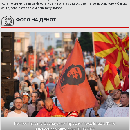
уште по сигурно е дека Че останува и понатаму да живее. На вечно жешкото кубанско
сонце, легендата за Че и понатаму живее.
ФОТО НА ДЕНОТ
Протест против францускиот предлог пред Влада. Фото:
Александар Митовски,03.06.2022