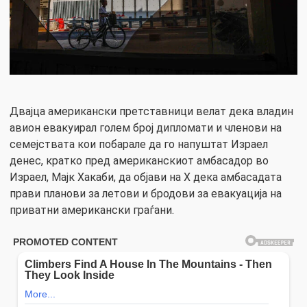
Двајца американски претставници велат дека владин
авион евакуирал голем број дипломати и членови на
семејствата кои побарале да го напуштат Израел
денес, кратко пред американскиот амбасадор во
Израел, Мајк Хакаби, да објави на X дека амбасадата
прави планови за летови и бродови за евакуација на
приватни американски граѓани.