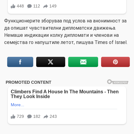
Функционерите зборуваа под услов на анонимност за
да опишат чувствителни дипломатски движења.
Немаше индикации колку дипломати и членови на
семејства го напуштиле летот, пишува Times of Israel.