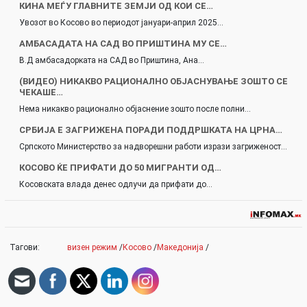
КИНА МЕЃУ ГЛАВНИТЕ ЗЕМЈИ ОД КОИ СЕ…
Увозот во Косово во периодот јануари-април 2025…
АМБАСАДАТА НА САД ВО ПРИШТИНА МУ СЕ…
В.Д амбасадорката на САД во Приштина, Ана…
(ВИДЕО) НИКАКВО РАЦИОНАЛНО ОБЈАСНУВАЊЕ ЗОШТО СЕ
ЧЕКАШЕ…
Нема никакво рационално објаснение зошто после полни…
СРБИЈА Е ЗАГРИЖЕНА ПОРАДИ ПОДДРШКАТА НА ЦРНА…
Српското Министерство за надворешни работи изрази загриженост…
КОСОВО ЌЕ ПРИФАТИ ДО 50 МИГРАНТИ ОД…
Косовската влада денес одлучи да прифати до…
Тагови:
визен режим
/
Косово
/
Македонија
/