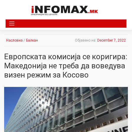
Skip
to
content
Насловна
/
Балкан
Објавено на:
December 7, 2022
Европската комисија се коригира:
Македонија не треба да воведува
визен режим за Косово