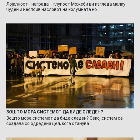
Лојалност– награда – глупост Можеби ви изгледа малку
чуден и неспоив насловот на колумната но…
ЗОШТО МОРА СИСТЕМОТ ДА БИДЕ СЛЕДЕН?
Зошто мора системот да биде следен? Секој систем се
создава со одредена цел, кога станува…