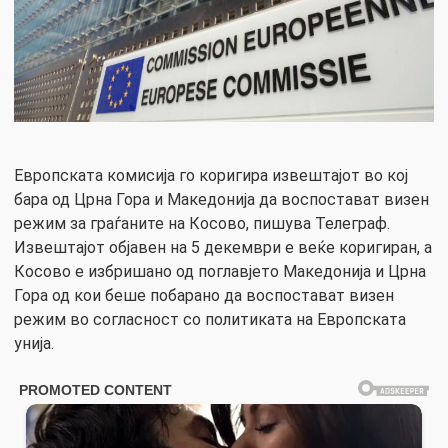
Европската комисија го коригира извештајот во кој
бара од Црна Гора и Македонија да воспостават визен
режим за граѓаните на Косово, пишува Телеграф.
Извештајот објавен на 5 декември е веќе коригиран, а
Косово е избришано од поглавјето Македонија и Црна
Гора од кои беше побарано да воспостават визен
режим во согласност со политиката на Европската
унија.