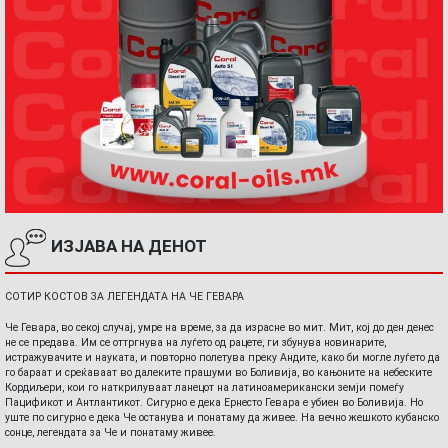
ИЗЈАВА НА ДЕНОТ
СОТИР КОСТОВ ЗА ЛЕГЕНДАТА НА ЧЕ ГЕВАРА
Че Гевара, во секој случај, умре на време, за да израсне во мит. Мит, кој до ден денес
не се предава. Им се оттргнува на луѓето од рацете, ги збунува новинарите,
истражувачите и науката, и повторно полетува преку Андите, како би могле луѓето да
го бараат и среќаваат во далеките прашуми во Боливија, во кањоните на небеските
Кордиљери, кои го наткрилуваат ланецот на латиноамерикански земји помеѓу
Пацификот и Антлантикот. Сигурно е дека Ернесто Гевара е убиен во Боливија. Но
уште по сигурно е дека Че останува и понатаму да живее. На вечно жешкото кубанско
сонце, легендата за Че и понатаму живее.