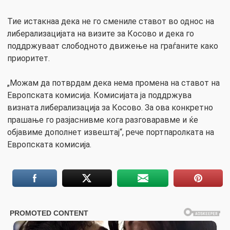
Тие истакнаа дека не го смениле ставот во однос на
либерализацијата на визите за Косово и дека го
поддржуваат слободното движење на граѓаните како
приоритет.
„Можам да потврдам дека нема промена на ставот на
Европската комисија. Комисијата ја поддржува
визната либерализација за Косово. За ова конкретно
прашање го разјаснивме кога разговаравме и ќе
објавиме дополнет извештај“, рече портпаролката на
Европската комисија.