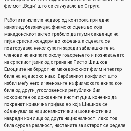
филмот „Води“ што се случувало во Струга.
Работите излегле надвор од контрола при една
наизглед беззначајна филмска сцена во која
македонскиот актер требало да глуми секвенца на
пијан српски жандарм во кафеана, а сцената се
повторувала неколкупати заради забелешките на
членови на екипата околу говорењето и познавањето
на српскиот јазик од страна на Ристо Шишков.
Емоциите на бардот на македонскиот филм и театар
биле на највисоко ниво. Вербалниот конфликт што
избил меѓу него и членовите на филмската екипа кои
биле од други југословенски републики бил
искористен од државните институции, конечно да
покренат кривична пријава во која Шишков се
обвинувал за националистички и шовинистички
навреди кон лица од друга националност. Иако тоа
била сурова реалност, настаните за актерот се ределе