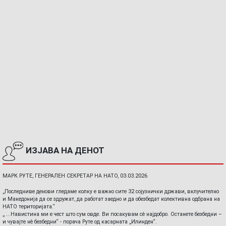
ИЗЈАВА НА ДЕНОТ
МАРК РУТЕ, ГЕНЕРАЛЕН СЕКРЕТАР НА НАТО, 03.03.2026
„Последниве денови гледаме колку е важно сите 32 сојузнички држави, вклучително
и Македонија да се здружат, да работат заедно и да обезбедат колективна одбрана на
НАТО територијата.“
„ ...Навистина ми е чест што сум овде. Ви посакувам сè најдобро. Останете безбедни –
и чувајте нè безбедни“ - порача Руте од касарната „Илинден“.