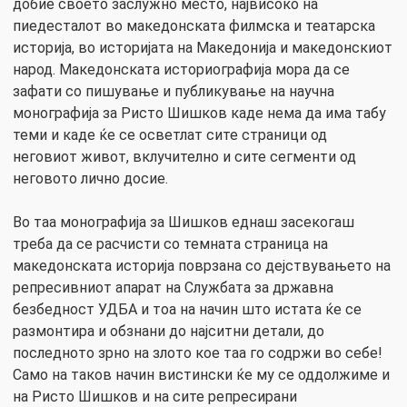
добие своето заслужно место, највисоко на
пиедесталот во македонската филмска и театарска
историја, во историјата на Македонија и македонскиот
народ. Македонската историографија мора да се
зафати со пишување и публикување на научна
монографија за Ристо Шишков каде нема да има табу
теми и каде ќе се осветлат сите страници од
неговиот живот, вклучително и сите сегменти од
неговото лично досие.
Во таа монографија за Шишков еднаш засекогаш
треба да се расчисти со темната страница на
македонската историја поврзана со дејствувањето на
репресивниот апарат на Службата за државна
безбедност УДБА и тоа на начин што истата ќе се
размонтира и обзнани до најситни детали, до
последното зрно на злото кое таа го содржи во себе!
Само на таков начин вистински ќе му се оддолжиме и
на Ристо Шишков и на сите репресирани