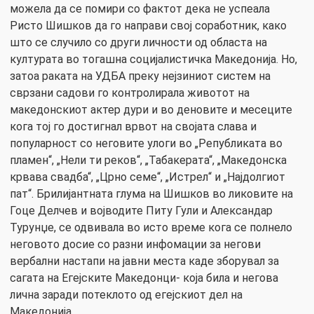
можела да се помири со фактот дека не успеала
Ристо Шишков да го направи свој соработник, како
што се случило со други личности од областа на
културата во тогашна социјалистичка Македонија. Но,
затоа раката на УДБА преку нејзиниот систем на
сврзани садови го контролирала животот на
македонскиот актер дури и во деновите и месеците
кога тој го достигнал врвот на својата слава и
популарност со неговите улоги во „Републиката во
пламен“, „Нели ти реков“, „Табакерата“, „Македонска
крвава свадба“, „Црно семе“, „Истрел“ и „Најдолгиот
пат“. Брилијантната глума на Шишков во ликовите на
Гоце Делчев и војводите Питу Гули и Александар
Турунџе, се одвивала во исто време кога се полнело
неговото досие со разни инфомации за негови
вербални настапи на јавни места каде зборувал за
сагата на Егејските Македонци- која била и негова
лична заради потеклото од егејскиот дел на
Македонија.