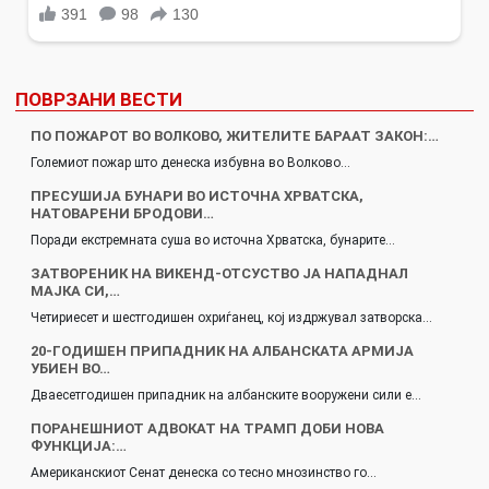
ПОВРЗАНИ ВЕСТИ
ПО ПОЖАРОТ ВО ВОЛКОВО, ЖИТЕЛИТЕ БАРААТ ЗАКОН:…
Големиот пожар што денеска избувна во Волково…
ПРЕСУШИЈА БУНАРИ ВО ИСТОЧНА ХРВАТСКА,
НАТОВАРЕНИ БРОДОВИ…
Поради екстремната суша во источна Хрватска, бунарите…
ЗАТВОРЕНИК НА ВИКЕНД-ОТСУСТВО ЈА НАПАДНАЛ
МАЈКА СИ,…
Четириесет и шестгодишен охриѓанец, кој издржувал затворска…
20-ГОДИШЕН ПРИПАДНИК НА АЛБАНСКАТА АРМИЈА
УБИЕН ВО…
Дваесетгодишен припадник на албанските вооружени сили е…
ПОРАНЕШНИОТ АДВОКАТ НА ТРАМП ДОБИ НОВА
ФУНКЦИЈА:…
Американскиот Сенат денеска со тесно мнозинство го…