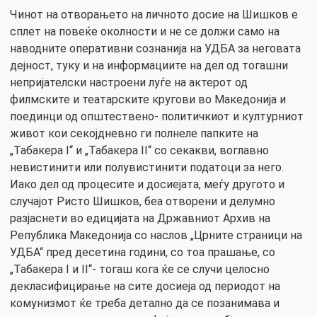
Чинот на отворањето на личното досие на Шишков е
сплет на повеќе околности и не се должи само на
наводните оперативни сознанија на УДБА за неговата
дејност, туку и на информациите на дел од тогашни
непријателски настроени луѓе на актерот од
филмските и театарските кругови во Македонија и
поединци од општествено- политичкиот и културниот
живот кои секојдневно ги полнеле папките на
„Табакера I“ и „Табакера II“ со секакви, воглавно
невистинити или полувистинити податоци за него.
Иако дел од процесите и досиејата, меѓу другото и
случајот Ристо Шишков, беа отворени и делумно
разјаснети во едицијата на Државниот Архив на
Република Македонија со наслов „Црните страници на
УДБА“ пред десетина години, со тоа прашање, со
„Табакера I и II“- тогаш кога ќе се случи целосно
декласифицирање на сите досиеја од периодот на
комунизмот ќе треба детално да се позанимава и