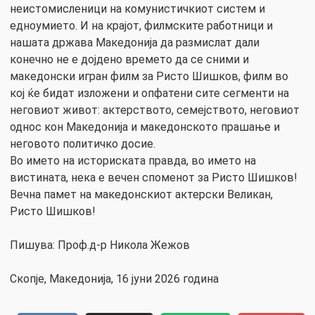
неистомисленици на комунистичкиот систем и
едноумието. И на крајот, филмските работници и
нашата држава Македонија да размислат дали
конечно не е дојдено времето да се сними и
македонски игран филм за Ристо Шишков, филм во
кој ќе бидат изложени и опфатени сите сегменти на
неговиот живот: актерството, семејството, неговиот
однос кон Македонија и македонското прашање и
неговото политичко досие.
Во името на историската правда, во името на
вистината, нека е вечен споменот за Ристо Шишков!
Вечна памет на македонскиот актерски Великан,
Ристо Шишков!
Пишува: Проф.д-р Никола Жежов
Скопје, Македонија, 16 јуни 2026 година