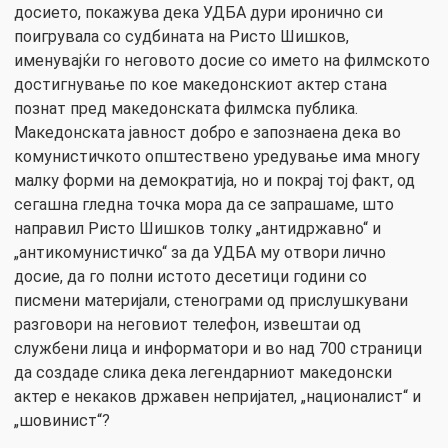
досието, покажува дека УДБА дури иронично си
поигрувала со судбината на Ристо Шишков,
именувајќи го неговото досие со името на филмското
достигнување по кое македонскиот актер стана
познат пред македонската филмска публика.
Македонската јавност добро е запознаена дека во
комунистичкото општествено уредување има многу
малку форми на демократија, но и покрај тој факт, од
сегашна гледна точка мора да се запрашаме, што
направил Ристо Шишков толку „антидржавно“ и
„антикомунистичко“ за да УДБА му отвори лично
досие, да го полни истото десетици години со
писмени материјали, стенограми од прислушкувани
разговори на неговиот телефон, извештаи од
службени лица и информатори и во над 700 страници
да создаде слика дека легендарниот македонски
актер е некаков државен непријател, „националист“ и
„шовинист“?