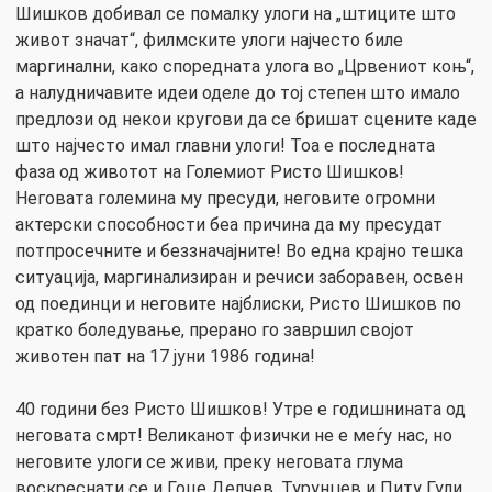
Шишков добивал се помалку улоги на „штиците што
живот значат“, филмските улоги најчесто биле
маргинални, како споредната улога во „Црвениот коњ“,
а налудничавите идеи оделе до тој степен што имало
предлози од некои кругови да се бришат сцените каде
што најчесто имал главни улоги! Тоа е последната
фаза од животот на Големиот Ристо Шишков!
Неговата големина му пресуди, неговите огромни
актерски способности беа причина да му пресудат
потпросечните и беззначајните! Во една крајно тешка
ситуација, маргинализиран и речиси заборавен, освен
од поединци и неговите најблиски, Ристо Шишков по
кратко боледување, прерано го завршил својот
животен пат на 17 јуни 1986 година!
40 години без Ристо Шишков! Утре е годишнината од
неговата смрт! Великанот физички не е меѓу нас, но
неговите улоги се живи, преку неговата глума
воскреснати се и Гоце Делчев, Турунџев и Питу Гули