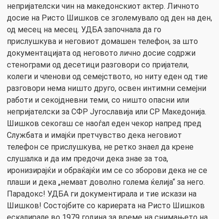
непријателски чин на македонскиот актер. Личното
досие на Ристо Шишков се зголемувало од ден на ден,
од месец на месец. УДБА започнала да го
прислушкува и неговиот домашен телефон, за што
документацијата од неговото лично досие содржи
стенограми од десетици разговори со пријатели,
колеги и членови од семејството, но ниту еден од тие
разговори нема ништо друго, освен интимни семејни
работи и секојдневни теми, со ништо опасни или
непријателски за СФР Југославија или СР Македонија.
Шишков секогаш се наоѓал еден чекор напред пред
Службата и имајќи претчувство дека неговиот
телефон се прислушкува, не ретко знаел да крене
слушалка и да им предочи дека знае за тоа,
иронизирајќи и обраќајќи им се со зборови дека не се
плаши и дека „немаат доволно голема ќелија“ за него.
Парадокс! УДБА ги документирала и тие искази на
Шишков! Состојбите со кариерата на Ристо Шишков
ескалирале во 1979 година за време на снимањето на