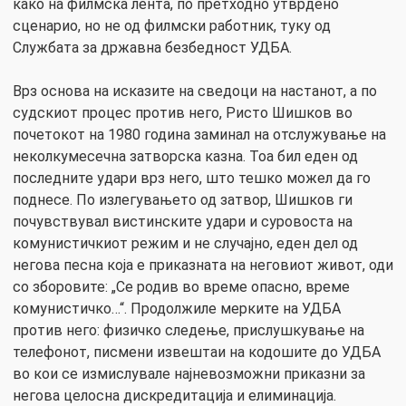
како на филмска лента, по претходно утврдено
сценарио, но не од филмски работник, туку од
Службата за државна безбедност УДБА.
Врз основа на исказите на сведоци на настанот, а по
судскиот процес против него, Ристо Шишков во
почетокот на 1980 година заминал на отслужување на
неколкумесечна затворска казна. Тоа бил еден од
последните удари врз него, што тешко можел да го
поднесе. По излегувањето од затвор, Шишков ги
почувствувал вистинските удари и суровоста на
комунистичкиот режим и не случајно, еден дел од
негова песна која е приказната на неговиот живот, оди
со зборовите: „Се родив во време опасно, време
комунистичко…“. Продолжиле мерките на УДБА
против него: физичко следење, прислушкување на
телефонот, писмени извештаи на кодошите до УДБА
во кои се измислувале најневозможни приказни за
негова целосна дискредитација и елиминација.