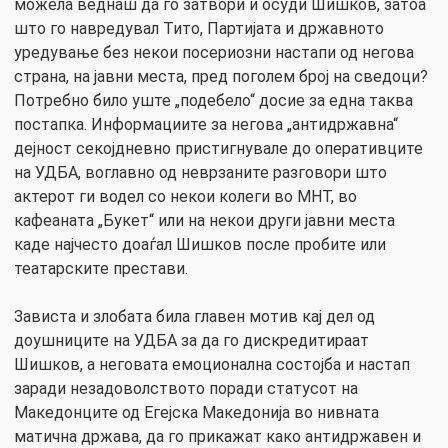
можела веднаш да го затвори и осуди Шишков, затоа
што го навредувал Тито, Партијата и државното
уредување без некои посериозни настапи од негова
страна, на јавни места, пред поголем број на сведоци?
Потребно било уште „подебело“ досие за една таква
постапка. Информациите за негова „антидржавна“
дејност секојдневно пристигнувале до оперативците
на УДБА, воглавно од неврзаните разговори што
актерот ги водел со некои колеги во МНТ, во
кафеаната „Букет“ или на некои други јавни места
каде најчесто доаѓал Шишков после пробите или
театарските престави.
Зависта и злобата била главен мотив кај дел од
доушниците на УДБА за да го дискредитираат
Шишков, а неговата емоционална состојба и настап
заради незадоволството поради статусот на
Македонците од Егејска Македонија во нивната
матична држава, да го прикажат како антидржавен и