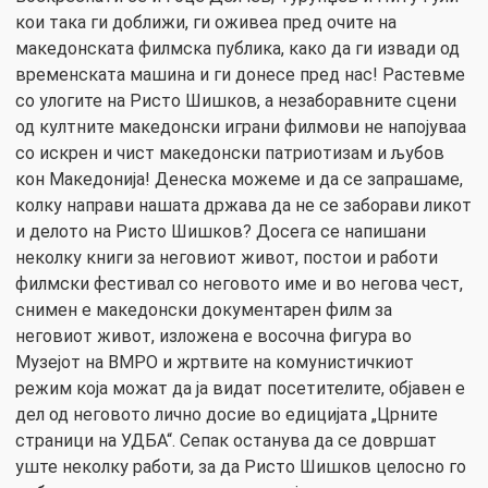
кои така ги доближи, ги оживеа пред очите на
македонската филмска публика, како да ги извади од
временската машина и ги донесе пред нас! Растевме
со улогите на Ристо Шишков, а незаборавните сцени
од култните македонски играни филмови не напојуваа
со искрен и чист македонски патриотизам и љубов
кон Македонија! Денеска можеме и да се запрашаме,
колку направи нашата држава да не се заборави ликот
и делото на Ристо Шишков? Досега се напишани
неколку книги за неговиот живот, постои и работи
филмски фестивал со неговото име и во негова чест,
снимен е македонски документарен филм за
неговиот живот, изложена е восочна фигура во
Музејот на ВМРО и жртвите на комунистичкиот
режим која можат да ја видат посетителите, објавен е
дел од неговото лично досие во едицијата „Црните
страници на УДБА“. Сепак останува да се довршат
уште неколку работи, за да Ристо Шишков целосно го