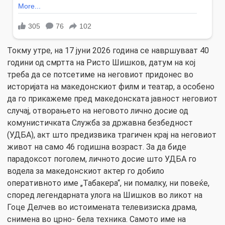
Токму утре, на 17 јуни 2026 година се навршуваат 40
години од смртта на Ристо Шишков, датум на кој
треба да се потсетиме на неговиот придонес во
историјата на македонскиот филм и театар, а особено
да го прикажеме пред македонската јавност неговиот
случај, отворањето на неговото лично досие од
комунистичката Служба за државна безбедност
(УДБА), акт што предизвика трагичен крај на неговиот
живот на само 46 годишна возраст. За да биде
парадоксот поголем, личното досие што УДБА го
водела за македонскиот актер го добило
оперативното име „Табакера“, ни помалку, ни повеќе,
според легендарната улога на Шишков во ликот на
Гоце Делчев во истоимената телевизиска драма,
снимена во црно- бела техника. Самото име на