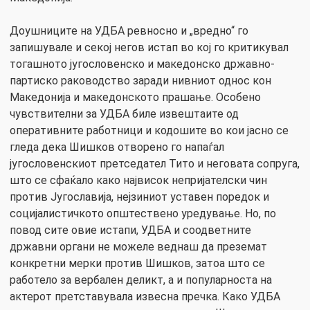
Доушниците на УДБА ревносно и „вредно“ го
запишувале и секој негов истап во кој го критикувал
тогашното југословенско и македонско државно-
партиско раководство заради нивниот однос кон
Македонија и македонското прашање. Особено
чувствителни за УДБА биле извештаите од
оперативните работници и кодошите во кои јасно се
гледа дека Шишков отворено го напаѓал
југословенскиот претседател Тито и неговата сопруга,
што се сфаќало како највисок непријателски чин
против Југославија, нејзиниот уставен поредок и
социјалистичкото општествено уредување. Но, по
повод сите овие истапи, УДБА и соодветните
државни органи не можеле веднаш да преземат
конкретни мерки против Шишков, затоа што се
работело за вербален деликт, а и популарноста на
актерот претставувала извесна пречка. Како УДБА