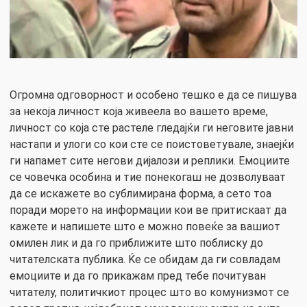
Огромна одговорност и особено тешко е да се пишува
за некоја личност која живеела во вашето време,
личност со која сте растеле гледајќи ги неговите јавни
настапи и улоги со кои сте се поистоветувале, знаејќи
ги напамет сите негови дијалози и реплики. Емоциите
се човечка особина и тие понекогаш не дозволуваат
да се искажете во сублимирана форма, а сето тоа
поради морето на информации кои ве притискаат да
кажете и напишете што е можно повеќе за вашиот
омилен лик и да го приближите што поблиску до
читателската публика. Ќе се обидам да ги совладам
емоциите и да го прикажам пред тебе почитуван
читателу, политичкиот процес што во комунизмот се