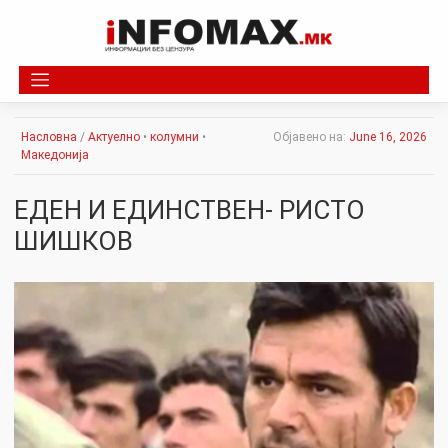
Skip
to
content
Насловна
/
Актуелно
•
колумни
•
Објавено на:
June 16, 2026
Македонија
ЕДЕН И ЕДИНСТВЕН- РИСТО
ШИШКОВ