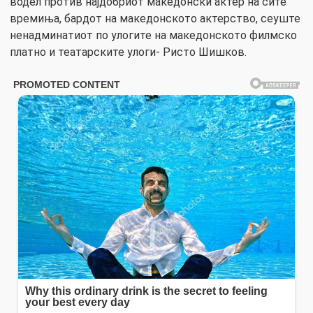
водел против најдобриот македонски актер на сите
времиња, бардот на македонското актерство, сеуште
ненадминатиот по улогите на македонското филмско
платно и театарските улоги- Ристо Шишков.