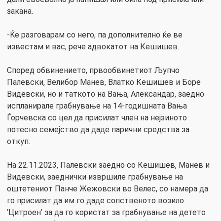
закана.
-Ќе разговарам со него, па дополнително ќе ве
известам и вас, рече адвокатот на Кешишев.
Според обвинението, првообвинетиот Љупчо
Палевски, Велибор Манев, Влатко Кешишев и Боре
Видевски, но и таткото на Вања, Александар, заедно
испланирале грабнување на 14-годишната Вања
Ѓорчевска со цел да присилат член на нејзиното
потесно семејство да даде парични средства за
откуп.
На 22.11.2023, Палевски заедно со Кешишев, Манев и
Видевски, заеднички извршиле грабнување на
оштетениот Панче Жежовски во Велес, со намера да
го присилат да им го даде сопственото возило
‘Цитроен’ за да го користат за грабнување на детето