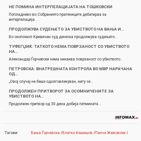
НЕ ПОМИНА ИНТЕРПЕЛАЦИЈАТА НА ТОШКОВСКИ
Попладнево во Собранието пратениците дебатираа за
интерпелација…
ПРОДОЛЖУВА СУДЕЊЕТО ЗА УБИСТВОТО НА ВАЊА И…
Во скопскиот Кривичен суд денеска продолжува судењето…
ТУФЕГЏИЌ: ТАТКОТО НЕМА ПОВРЗАНОСТ СО УБИСТВОТО
НА…
Александар Ѓорчевски нема никаква поврзаност со убиството…
ПЕТРОВСКА: ВНАТРЕШНАТА КОНТРОЛА ВО МВР НАРАЧАНА
ОД…
„Овој случај не беше одолговлекуван, ниту се…
ПРОДОЛЖЕН ПРИТВОРОТ ЗА ОСОМНИЧЕНИТЕ ЗА
УБИСТВОТО НА…
Продолжен притвор од 30 дена добија петмината…
Тагови:
Вања Ѓорчевска
/
Влатко Кешишов
/
Панче Жежовски
/