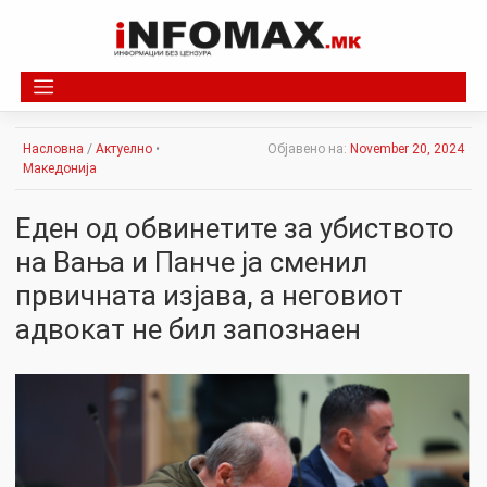
Skip
to
content
Насловна
/
Актуелно
•
Објавено на:
November 20, 2024
Македонија
Еден од обвинетите за убиството
на Вања и Панче ја сменил
првичната изјава, а неговиот
адвокат не бил запознаен