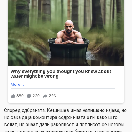
Според одбраната, Кешишев имал напишано изјава, но
не сака да ја коментира содржината оти, како што
велат, не знаат дали ракописот и потписот се негови,
дали своеволно ја напишал или била под присила или