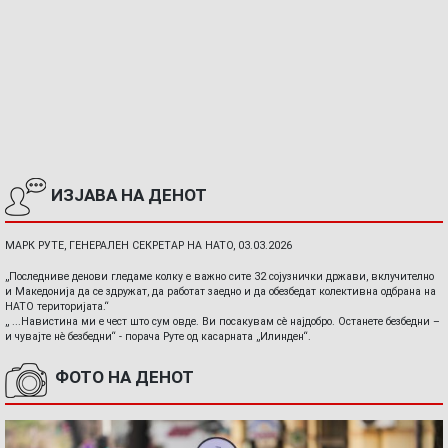
ИЗЈАВА НА ДЕНОТ
МАРК РУТЕ, ГЕНЕРАЛЕН СЕКРЕТАР НА НАТО, 03.03.2026
„Последниве денови гледаме колку е важно сите 32 сојузнички држави, вклучително
и Македонија да се здружат, да работат заедно и да обезбедат колективна одбрана на
НАТО територијата.“
„ ...Навистина ми е чест што сум овде. Ви посакувам сè најдобро. Останете безбедни –
и чувајте нè безбедни“ - порача Руте од касарната „Илинден“.
ФОТО НА ДЕНОТ