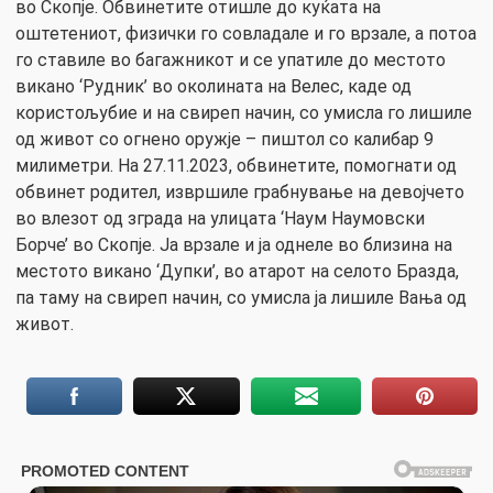
во Скопје. Обвинетите отишле до куќата на
оштетениот, физички го совладале и го врзале, а потоа
го ставиле во багажникот и се упатиле до местото
викано ‘Рудник’ во околината на Велес, каде од
користољубие и на свиреп начин, со умисла го лишиле
од живот со огнено оружје – пиштол со калибар 9
милиметри. На 27.11.2023, обвинетите, помогнати од
обвинет родител, извршиле грабнување на девојчето
во влезот од зграда на улицата ‘Наум Наумовски
Борче’ во Скопје. Ја врзале и ја однеле во близина на
местото викано ‘Дупки’, во атарот на селото Бразда,
па таму на свиреп начин, со умисла ја лишиле Вања од
живот.