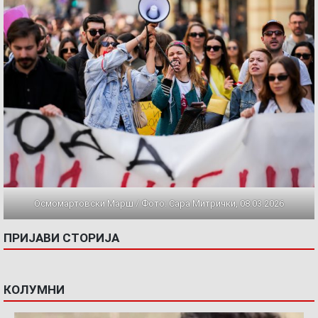
Осмомартовски Марш / Фото: Сара Митрички, 08.03.2026
ПРИЈАВИ СТОРИЈА
КОЛУМНИ