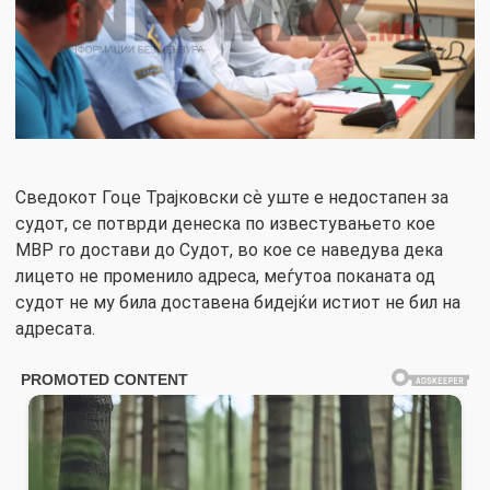
Сведокот Гоце Трајковски сѐ уште е недостапен за
судот, се потврди денеска по известувањето кое
МВР го достави до Судот, во кое се наведува дека
лицето не променило адреса, меѓутоа поканата од
судот не му била доставена бидејќи истиот не бил на
адресата.