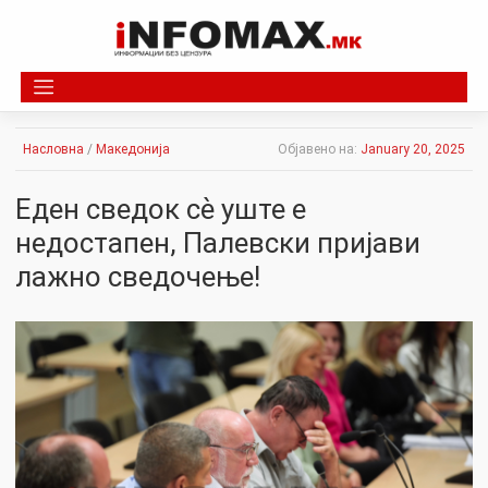
Skip
to
content
Насловна
/
Македонија
Објавено на:
January 20, 2025
Еден сведок сѐ уште е
недостапен, Палевски пријави
лажно сведочење!