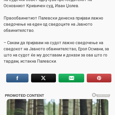
Основниот Кривичен суд, Иван Џолев.
Првообвинетиот Палевски денеска пријави лажно
сведочење на еден од сведоците на Јавното
обвинителство.
– Сакам да пријавам на судот лажно сведочење на
сведокот на Јавното обвинителство, Ерол Османи, за
што на судот ќе му доставам и докази за ова што го
тврдам, истакна Палевски.