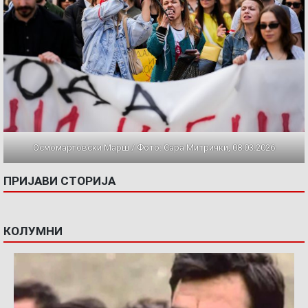
Осмомартовски Марш / Фото: Сара Митрички, 08.03.2026
ПРИЈАВИ СТОРИЈА
КОЛУМНИ