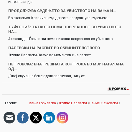
интерпелација…
ПРОДОЛЖУВА СУДЕЊЕТО ЗА УБИСТВОТО НА ВАЊА И…
Во скопскиот Кривичен суд денеска продолжува судењето…
ТУФЕГЏИЌ: ТАТКОТО НЕМА ПОВРЗАНОСТ СО УБИСТВОТО
НА…
Александар Ѓорчевски нема никаква поврзаност со убиството…
ПАЛЕВСКИ НА РАСПИТ ВО ОБВИНИТЕЛСТВОТО
Љупчо Палевски-Палчо во моментов е на распит…
ПЕТРОВСКА: ВНАТРЕШНАТА КОНТРОЛА ВО МВР НАРАЧАНА
ОД…
„Овој случај не беше одолговлекуван, ниту се…
Тагови:
Вања Ѓорчевска
/
Љупчо Палевски
/
Панче Жежовски
/