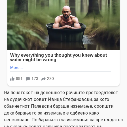
На почетокот на денешното рочиште претседателот
на судечкиот совет Ивица Стефановски, за кого
обвинетиот Палевски бараше изземање, соопшти
дека барањето за изземање е одбиено како
неосновано. По барањето за изземање на претседател
на судечки совет одлучува претседателот на