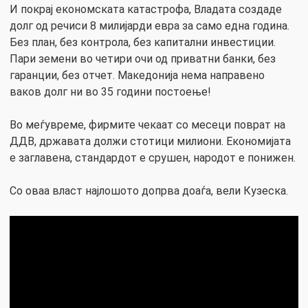
И покрај економската катастрофа, Владата создаде
долг од речиси 8 милијарди евра за само една година.
Без план, без контрола, без капитални инвестиции.
Пари земени во четири очи од приватни банки, без
гаранции, без отчет. Македонија нема направено
ваков долг ни во 35 години постоење!
Во меѓувреме, фирмите чекаат со месеци поврат на
ДДВ, државата должи стотици милиони. Економијата
е заглавена, стандардот е срушен, народот е понижен.
Со оваа власт најлошото допрва доаѓа, вели Кузеска.