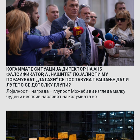
КОГА ИМАТЕ СИТУАЦИЈА ДИРЕКТОР НА АНБ
ФАЛСИФИКАТОР, А „НАШИТЕ“ ЛОЈАЛИСТИ МУ
ПОРАЧУВААТ „ДА ГАЗИ“ СЕ ПОСТАВУВА ПРАШАЊЕ ДАЛИ
ЛУЃЕТО СЕ ДОТОЛКУ ГЛУПИ?
Лојалност– награда – глупост Можеби ви изгледа малку
чуден и неспоив насловот на колумната но…