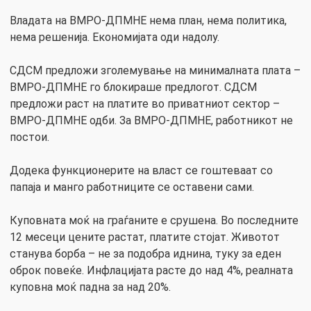
Владата на ВМРО-ДПМНЕ нема план, нема политика,
нема решенија. Економијата оди надолу.
СДСМ предложи зголемување на минималната плата –
ВМРО-ДПМНЕ го блокираше предлогот. СДСМ
предложи раст на платите во приватниот сектор –
ВМРО-ДПМНЕ одби. За ВМРО-ДПМНЕ, работникот не
постои.
Додека функционерите на власт се гоштеваат со
папаја и манго работниците се оставени сами.
Куповната моќ на граѓаните е срушена. Во последните
12 месеци цените растат, платите стојат. Животот
станува борба – не за подобра иднина, туку за еден
оброк повеќе. Инфлацијата расте до над 4%, реалната
куповна моќ падна за над 20%.