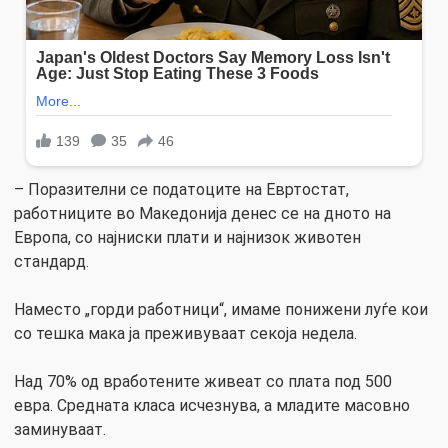
– Поразителни се податоците на Евртостат,
работниците во Македонија денес се на дното на
Европа, со најниски плати и најнизок животен
стандард.
Наместо „горди работници“, имаме понижени луѓе кои
со тешка мака ја преживуваат секоја недела.
Над 70% од вработените живеат со плата под 500
евра. Средната класа исчезнува, а младите масовно
заминуваат.