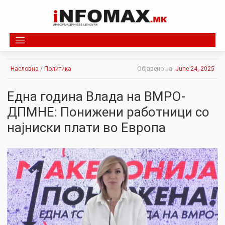
Skip
to
content
Насловна
/
Политика
Објавено на:
June 24, 2025
Една година Влада на ВМРО-
ДПМНЕ: Понижени работници со
најниски плати во Европа