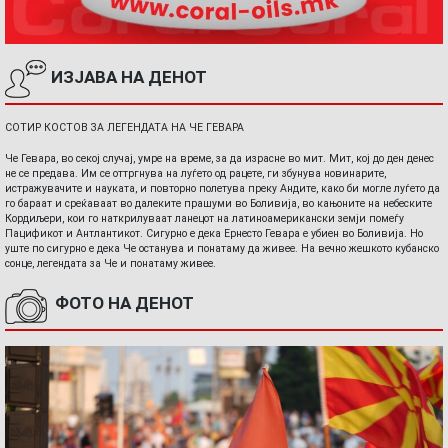
ИЗЈАВА НА ДЕНОТ
СОТИР КОСТОВ ЗА ЛЕГЕНДАТА НА ЧЕ ГЕВАРА
Че Гевара, во секој случај, умре на време, за да израсне во мит. Мит, кој до ден денес
не се предава. Им се оттргнува на луѓето од рацете, ги збунува новинарите,
истражувачите и науката, и повторно полетува преку Андите, како би могле луѓето да
го бараат и среќаваат во далеките прашуми во Боливија, во кањоните на небеските
Кордиљери, кои го наткрилуваат ланецот на латиноамерикански земји помеѓу
Пацификот и Антлантикот. Сигурно е дека Ернесто Гевара е убиен во Боливија. Но
уште по сигурно е дека Че останува и понатаму да живее. На вечно жешкото кубанско
сонце, легендата за Че и понатаму живее.
ФОТО НА ДЕНОТ