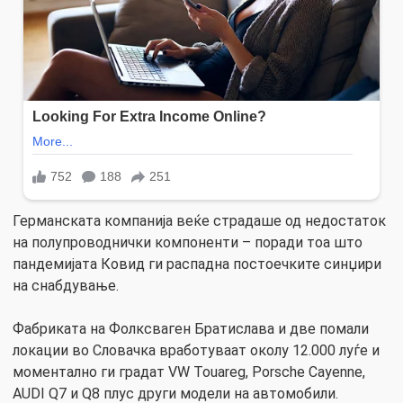
Германската компанија веќе страдаше од недостаток
на полупроводнички компоненти – поради тоа што
пандемијата Ковид ги распадна постоечките синџири
на снабдување.
Фабриката на Фолксваген Братислава и две помали
локации во Словачка вработуваат околу 12.000 луѓе и
моментално ги градат VW Touareg, Porsche Cayenne,
AUDI Q7 и Q8 плус други модели на автомобили.