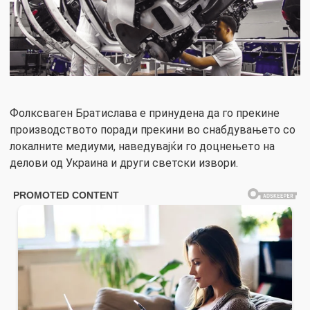
Фолксваген Братислава е принудена да го прекине
производството поради прекини во снабдувањето со
локалните медиуми, наведувајќи го доцнењето на
делови од Украина и други светски извори.