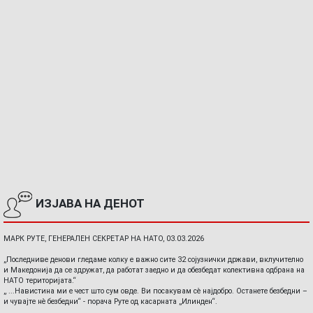
ИЗЈАВА НА ДЕНОТ
МАРК РУТЕ, ГЕНЕРАЛЕН СЕКРЕТАР НА НАТО, 03.03.2026
„Последниве денови гледаме колку е важно сите 32 сојузнички држави, вклучително
и Македонија да се здружат, да работат заедно и да обезбедат колективна одбрана на
НАТО територијата.“
„ ...Навистина ми е чест што сум овде. Ви посакувам сè најдобро. Останете безбедни –
и чувајте нè безбедни“ - порача Руте од касарната „Илинден“.