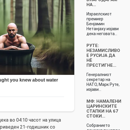
НА…
Израелскиот
премиер
Бенјамин
Нетанјаху изјави
дека неговата…
РУТЕ:
НЕЗАМИСЛИВО
Е РУСИЈА ДА
НÈ
ПРЕСТИГНЕ…
Генералниот
секретар на
НАТО, Марк Руте,
изјави…
МФ: НАМАЛЕНИ
ЦАРИНСКИТЕ
СТАПКИ НА 67
СТОКИ…
ка во 04:10 часот на улица
Собранието
приведен 21-годишник со