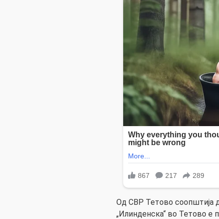
Од СВР Тетово соопштија де
„Илинденска“ во Тетово е 