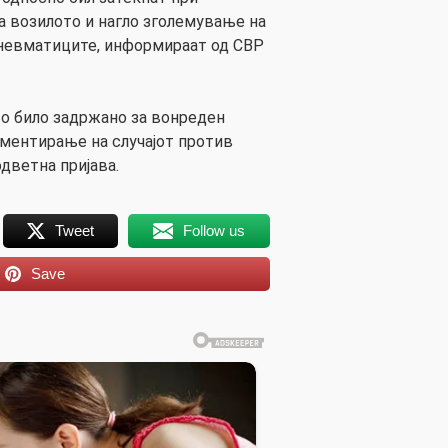
а возилото и нагло зголемување на
пневматиците, информираат од СВР
то било задржано за вонреден
ументирање на случајот против
дветна пријава.
Tweet
Follow us
Save