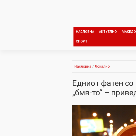
Skip
to
content
НАСЛОВНА
АКТУЕЛНО
МАКЕДО
СПОРТ
Насловна
/
Локално
Едниот фатен со 
„бмв-то“ – приве