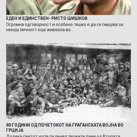
ЕДЕН И ЕДИНСТВЕН- РИСТО ШИШКОВ
Огромна одговорност и особено тешко е да се пишува за
некоја личност која живеела во…
80 ГОДИНИ ОД ПОЧЕТОКОТ НА ГРАЃАНСКАТА ВОЈНА ВО
ГРЦИЈА
Додека светот уште ги лечел тешките рани од Втората