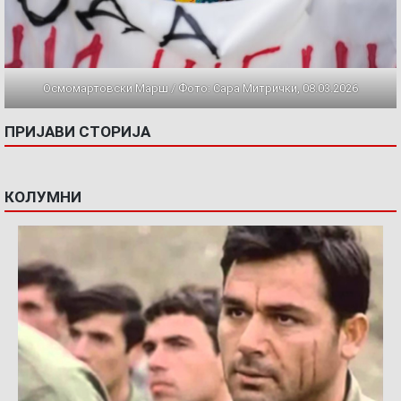
Осмомартовски Марш / Фото: Сара Митрички, 08.03.2026
ПРИЈАВИ СТОРИЈА
КОЛУМНИ