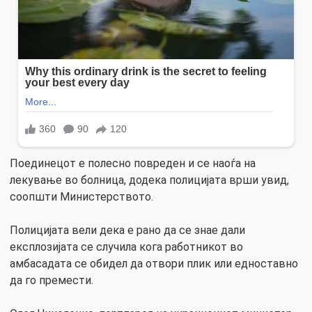
Поединецот е полесно повреден и се наоѓа на
лекување во болница, додека полицијата врши увид,
соопшти Министерството.
Полицијата вели дека е рано да се знае дали
експлозијата се случила кога работникот во
амбасадата се обидел да отвори плик или едноставно
да го премести.