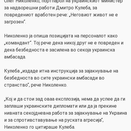
Олег Николенко, портпарол на украинскиот министер
за надворешни работи Дмитро Кулеба, за
повредениот вработен рече: „Неговиот живот не е
загрозен“.
Николенко ја опиша позицијата на персоналот како
„командант“. Тој рече дека никој друг не е повреден и
дека безбедноста е засилена во секоја украинска
амбасада.
Кулеба „издаде итна инструкција за зајакнување на
безбедноста во сите украински амбасади во
странство“, рече Николенко.
„Кој и да стои зад оваа експлозија, нема да успее да ги
заплаши украинските дипломати или да ја прекине
нивната секојдневна работа за зајакнување на Украина
и за спротивставување на руската агресија“,
Николенко го цитираше Кулеба.