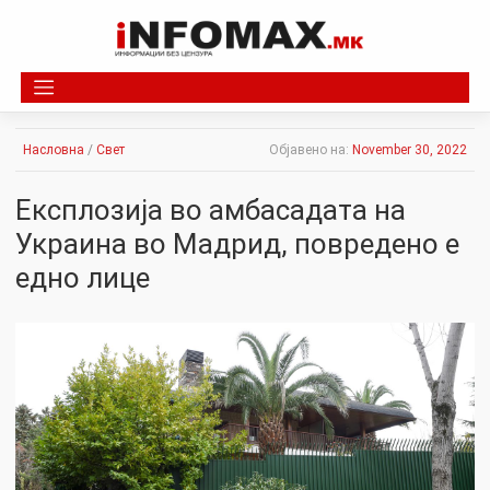
Skip
to
content
Насловна
/
Свет
Објавено на:
November 30, 2022
Експлозија во амбасадата на
Украина во Мадрид, повредено е
едно лице