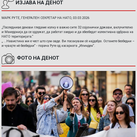
ИЗЈАВА НА ДЕНОТ
МАРК РУТЕ, ГЕНЕРАЛЕН СЕКРЕТАР НА НАТО, 03.03.2026
„Последниве денови гледаме колку е важно сите 32 сојузнички држави, вклучително
и Македонија да се здружат, да работат заедно и да обезбедат колективна одбрана на
НАТО територијата.“
„ ...Навистина ми е чест што сум овде. Ви посакувам сè најдобро. Останете безбедни –
и чувајте нè безбедни“ - порача Руте од касарната „Илинден“.
ФОТО НА ДЕНОТ