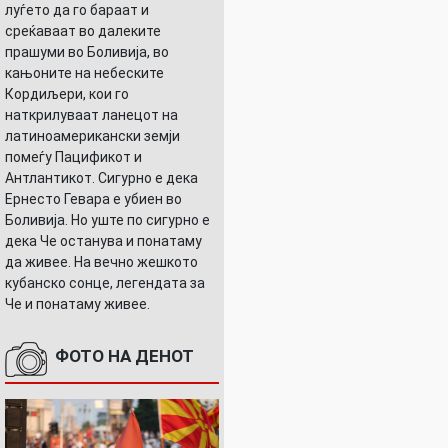
луѓето да го бараат и
среќаваат во далеките
прашуми во Боливија, во
кањоните на небеските
Кордиљери, кои го
наткрилуваат ланецот на
латиноамерикански земји
помеѓу Пацификот и
Антлантикот. Сигурно е дека
Ернесто Гевара е убиен во
Боливија. Но уште по сигурно е
дека Че останува и понатаму
да живее. На вечно жешкото
кубанско сонце, легендата за
Че и понатаму живее.
ФОТО НА ДЕНОТ