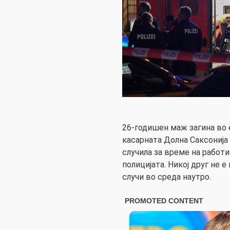
26-годишен маж загина во 
касарната Долна Саксонија
случила за време на работ
полицијата. Никој друг не 
случи во среда наутро.