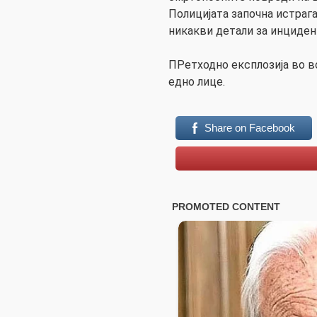
Полицијата започна истрага
никакви детали за инциден
ПРетходно експлозија во в
едно лице.
Share on Facebook