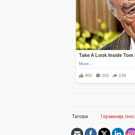
Тагови:
Германија
/
екс