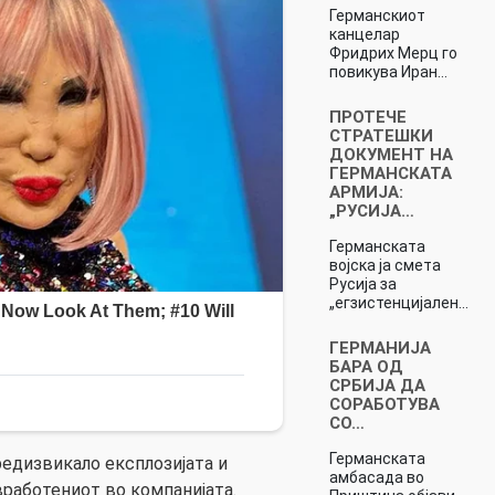
Германскиот
канцелар
Фридрих Мерц го
повикува Иран…
ПРОТЕЧЕ
СТРАТЕШКИ
ДОКУМЕНТ НА
ГЕРМАНСКАТА
АРМИЈА:
„РУСИЈА…
Германската
војска ја смета
Русија за
„егзистенцијален…
ГЕРМАНИЈА
БАРА ОД
СРБИЈА ДА
СОРАБОТУВА
СО…
Германската
предизвикало експлозијата и
амбасада во
работениот во компанијата.