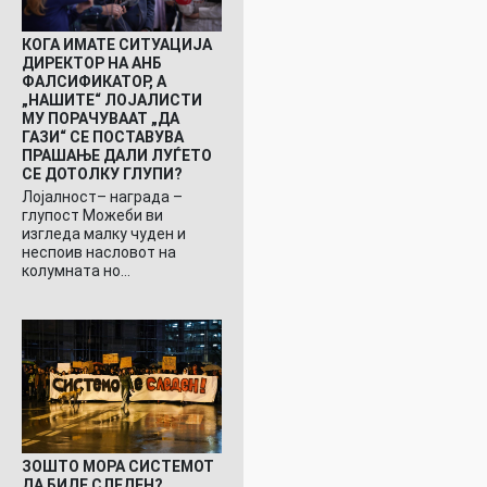
КОГА ИМАТЕ СИТУАЦИЈА
ДИРЕКТОР НА АНБ
ФАЛСИФИКАТОР, А
„НАШИТЕ“ ЛОЈАЛИСТИ
МУ ПОРАЧУВААТ „ДА
ГАЗИ“ СЕ ПОСТАВУВА
ПРАШАЊЕ ДАЛИ ЛУЃЕТО
СЕ ДОТОЛКУ ГЛУПИ?
Лојалност– награда –
глупост Можеби ви
изгледа малку чуден и
неспоив насловот на
колумната но…
ЗОШТО МОРА СИСТЕМОТ
ДА БИДЕ СЛЕДЕН?