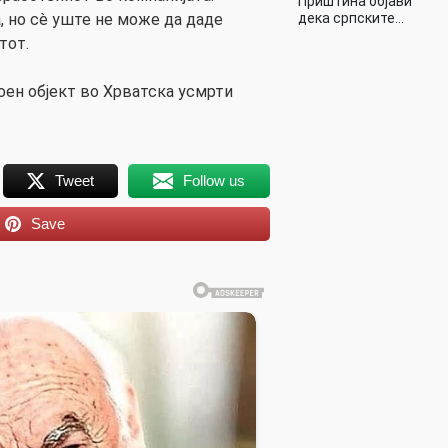
Приштина објави
дека српските…
, но сè уште не може да даде
тот.
оен објект во Хрватска усмрти
Tweet
Follow us
Save