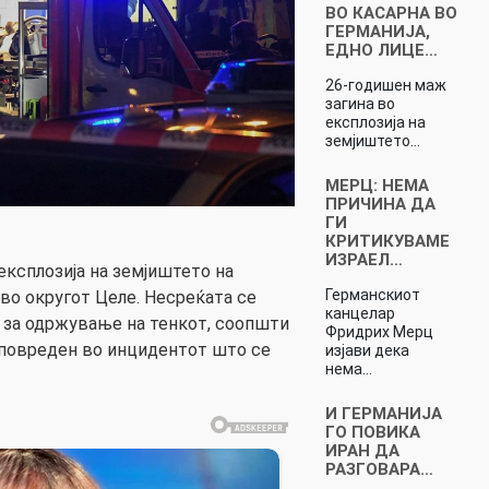
ВО КАСАРНА ВО
ГЕРМАНИЈА,
ЕДНО ЛИЦЕ…
26-годишен маж
загина во
експлозија на
земјиштето…
МЕРЦ: НЕМА
ПРИЧИНA ДА
ГИ
КРИТИКУВАМЕ
ИЗРАЕЛ…
експлозија на земјиштето на
Германскиот
 во округот Целе. Несреќата се
канцелар
и за одржување на тенкот, соопшти
Фридрих Мерц
е повреден во инцидентот што се
изјави дека
нема…
И ГЕРМАНИЈА
ГО ПОВИКА
ИРАН ДА
РАЗГОВАРА…