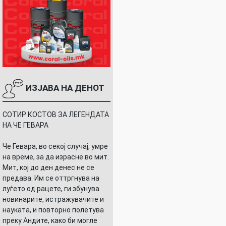
ИЗЈАВА НА ДЕНОТ
СОТИР КОСТОВ ЗА ЛЕГЕНДАТА
НА ЧЕ ГЕВАРА
Че Гевара, во секој случај, умре
на време, за да израсне во мит.
Мит, кој до ден денес не се
предава. Им се оттргнува на
луѓето од рацете, ги збунува
новинарите, истражувачите и
науката, и повторно полетува
преку Андите, како би могле