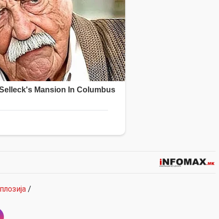
плозија
/