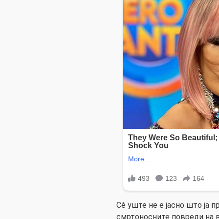
Сè уште не е јасно што ја 
смртоносните повреди на в