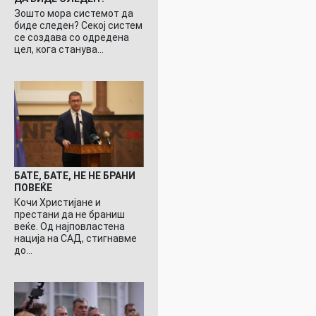
Зошто мора системот да
биде следен? Секој систем
се создава со одредена
цел, кога станува…
БАТЕ, БАТЕ, НЕ НЕ БРАНИ
ПОВЕЌЕ
Кочи Христијане и
престани да не браниш
веќе. Од најповластена
нација на САД, стигнавме
до…