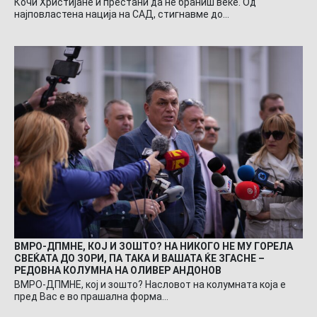
Кочи Христијане и престани да не браниш веќе. Од
најповластена нација на САД, стигнавме до…
ВМРО-ДПМНЕ, КОЈ И ЗОШТО? НА НИКОГО НЕ МУ ГОРЕЛА
СВЕЌАТА ДО ЗОРИ, ПА ТАКА И ВАШАТА ЌЕ ЗГАСНЕ –
РЕДОВНА КОЛУМНА НА ОЛИВЕР АНДОНОВ
ВМРО-ДПМНЕ, кој и зошто? Насловот на колумната која е
пред Вас е во прашална форма…