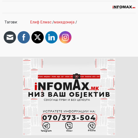
Тагови:
Елиф Елмас
/
македонија
/