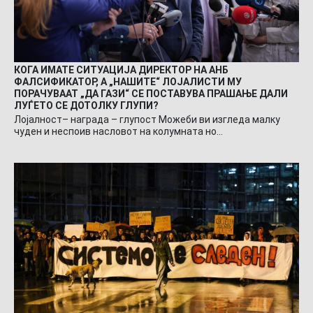
КОГА ИМАТЕ СИТУАЦИЈА ДИРЕКТОР НА АНБ
ФАЛСИФИКАТОР, А „НАШИТЕ“ ЛОЈАЛИСТИ МУ
ПОРАЧУВААТ „ДА ГАЗИ“ СЕ ПОСТАВУВА ПРАШАЊЕ ДАЛИ
ЛУЃЕТО СЕ ДОТОЛКУ ГЛУПИ?
Лојалност– награда – глупост Можеби ви изгледа малку
чуден и неспоив насловот на колумната но…