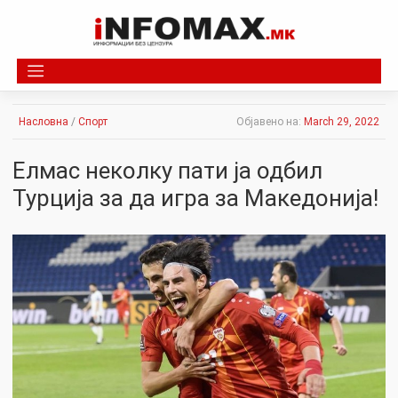
Skip
to
content
Насловна
/
Спорт
Објавено на:
March 29, 2022
Елмас неколку пати ја одбил
Турција за да игра за Македонија!