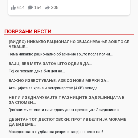
ПОВРЗАНИ ВЕСТИ
(ВИДЕО) НИКАКВО РАЦИОНАЛНО ОБЈАСНУВАЊЕ ЗОШТО СЕ
ЧЕКАШЕ…
Нема никакво рационално објаснение зошто после полни…
ВАЈЦ: БЕВ МЕТА ЗАТОА ШТО ОДБИВ ДА…
Тој се пожали дека бил цел на…
ВАЖНО ИЗВЕСТУВАЊЕ: АХВ СО НОВИ МЕРКИ ЗА…
Агенцијата за храна и ветеринарство (АХВ) воведе…
НЕ ГИ ИЗЕДНАЧУВАЈТЕ ПРАЗНИЦИТЕ:ЗАДУШНИЦАТА Е
ЗА СПОМЕН…
Граѓаните честопати ги изедначуваат празниците Задушница и…
ДЕБИТАНТОТ ДЕСПОТОВСКИ: ПРОТИВ БЕЛГИЈА МОРАМЕ
ДА БИДЕМЕ…
Македонската фудбалска репрезентација в петок на 6…