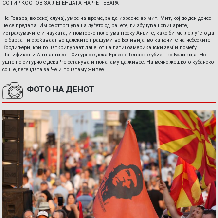
СОТИР КОСТОВ ЗА ЛЕГЕНДАТА НА ЧЕ ГЕВАРА
Че Гевара, во секој случај, умре на време, за да израсне во мит. Мит, кој до ден денес
не се предава. Им се оттргнува на луѓето од рацете, ги збунува новинарите,
истражувачите и науката, и повторно полетува преку Андите, како би могле луѓето да
го бараат и среќаваат во далеките прашуми во Боливија, во кањоните на небеските
Кордиљери, кои го наткрилуваат ланецот на латиноамерикански земји помеѓу
Пацификот и Антлантикот. Сигурно е дека Ернесто Гевара е убиен во Боливија. Но
уште по сигурно е дека Че останува и понатаму да живее. На вечно жешкото кубанско
сонце, легендата за Че и понатаму живее.
ФОТО НА ДЕНОТ