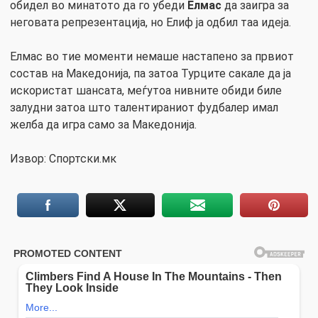
обидел во минатото да го убеди
Елмас
да заигра за
неговата репрезентација, но Елиф ја одбил таа идеја.
Елмас во тие моменти немаше настапено за првиот
состав на Македонија, па затоа Турците сакале да ја
искористат шансата, меѓутоа нивните обиди биле
залудни затоа што талентираниот фудбалер имал
желба да игра само за Македонија.
Извор: Спортски.мк