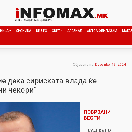
НИЈА
ХРОНИКА
ВИДЕО
СВЕТ
АРСЕНАЛ
АВТОМОБИЛИЗАМ
МАГА
Објавено на:
December 13, 2024
е дека сириската влада ќе
ни чекори“
ПОВРЗАНИ
ВЕСТИ
САД ЌЕ ГО