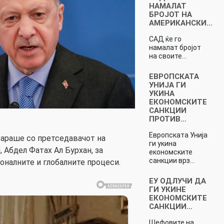
НАМАЛАТ
БРОЈОТ НА
АМЕРИКАНСКИ…
САД ќе го
намалат бројот
на своите…
ЕВРОПСКАТА
УНИЈА ГИ
УКИНА
ЕКОНОМСКИТЕ
САНКЦИИ
ПРОТИВ…
Европската Унија
вараше со претседавачот на
ги укина
 Абдел Фатах Ал Бурхан, за
економските
санкции врз…
оналните и глобалните процеси.
ЕУ ОДЛУЧИ ДА
ГИ УКИНЕ
ЕКОНОМСКИТЕ
САНКЦИИ…
Шефовите на