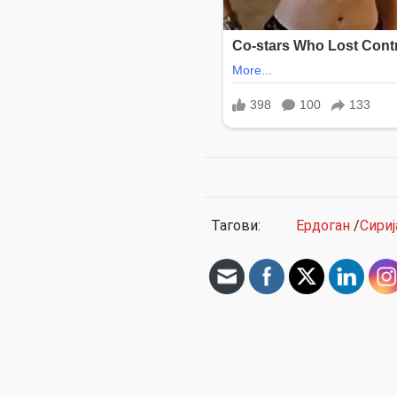
Тагови:
Ердоган
/
Сириј