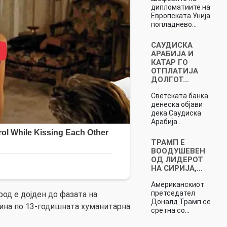
дипломатиите на
Европската Унија
попладнево…
САУДИСКА
АРАБИЈА И
КАТАР ГО
ОТПЛАТИЈА
ДОЛГОТ…
Светската банка
денеска објави
дека Саудиска
Арабија…
ТРАМП Е
ВООДУШЕВЕН
ОД ЛИДЕРОТ
НА СИРИЈА,…
Американскиот
претседател
род е дојден до фазата на
Доналд Трамп се
ина по 13-годишната хуманитарна
сретна со…