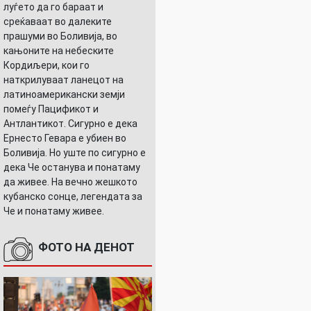
луѓето да го бараат и
среќаваат во далеките
прашуми во Боливија, во
кањоните на небеските
Кордиљери, кои го
наткрилуваат ланецот на
латиноамерикански земји
помеѓу Пацификот и
Антлантикот. Сигурно е дека
Ернесто Гевара е убиен во
Боливија. Но уште по сигурно е
дека Че останува и понатаму
да живее. На вечно жешкото
кубанско сонце, легендата за
Че и понатаму живее.
ФОТО НА ДЕНОТ