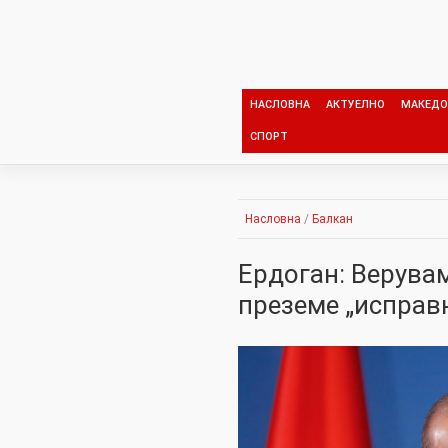
Skip
to
content
НАСЛОВНА
АКТУЕЛНО
МАКЕДО
СПОРТ
Насловна
/
Балкан
Ердоган: Верувам
преземе „исправ