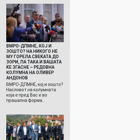
ВМРО-ДПМНЕ, КОЈ И
ЗОШТО? НА НИКОГО НЕ
МУ ГОРЕЛА СВЕЌАТА ДО
ЗОРИ, ПА ТАКА И ВАШАТА
ЌЕ ЗГАСНЕ – РЕДОВНА
КОЛУМНА НА ОЛИВЕР
АНДОНОВ
ВМРО-ДПМНЕ, кој и зошто?
Насловот на колумната
која е пред Вас е во
прашална форма…