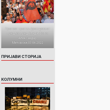
Протест против францускиот
предлог пред Влада. Фото:
Александар
Митовски,03.06.2022
ПРИЈАВИ СТОРИЈА
КОЛУМНИ