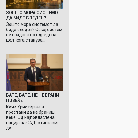
ЗОШТО МОРА СИСТЕМОТ
ДА БИДЕ СЛЕДЕН?
Зошто мора системот да
биде следен? Секој систем
се создава со одредена
цел, кога станува…
БАТЕ, БАТЕ, НЕ НЕ БРАНИ
ПОВЕЌЕ
Кочи Христијане и
престани да не браниш
веќе. Од најповластена
нација на САД, стигнавме
до…