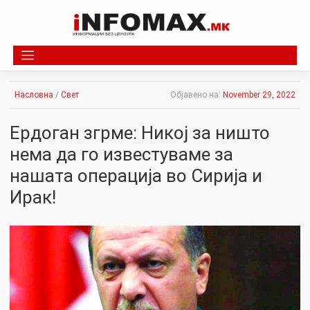
Skip
to
content
Насловна
/
Свет
Објавено на:
November 29, 2022
Ердоган згрме: Никој за ништо
нема да го известуваме за
нашата операција во Сирија и
Ирак!