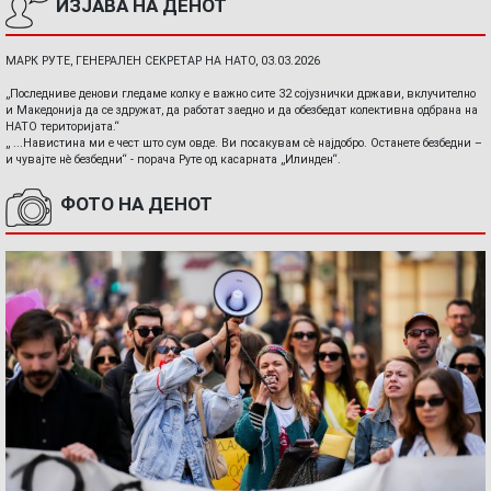
ИЗЈАВА НА ДЕНОТ
МАРК РУТЕ, ГЕНЕРАЛЕН СЕКРЕТАР НА НАТО, 03.03.2026
„Последниве денови гледаме колку е важно сите 32 сојузнички држави, вклучително
и Македонија да се здружат, да работат заедно и да обезбедат колективна одбрана на
НАТО територијата.“
„ ...Навистина ми е чест што сум овде. Ви посакувам сè најдобро. Останете безбедни –
и чувајте нè безбедни“ - порача Руте од касарната „Илинден“.
ФОТО НА ДЕНОТ