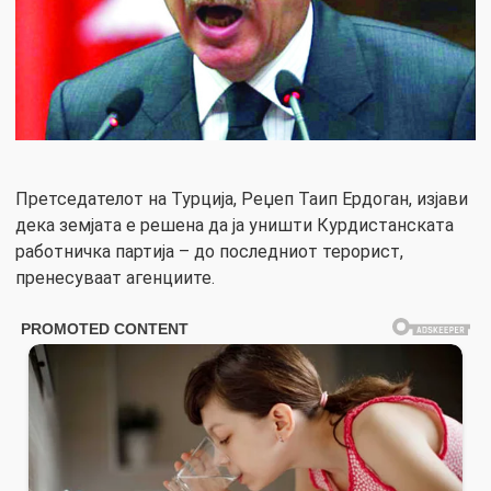
Претседателот на Турција, Реџеп Таип Ердоган, изјави
дека земјата е решена да ја уништи Курдистанската
работничка партија – до последниот терорист,
пренесуваат агенциите.