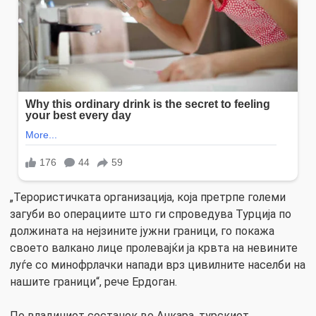
„Терористичката организација, која претрпе големи
загуби во операциите што ги спроведува Турција по
должината на нејзините јужни граници, го покажа
своето валкано лице пролевајќи ја крвта на невините
луѓе со минофрлачки напади врз цивилните населби на
нашите граници“, рече Ердоган.
По владиниот состанок во Анкара, турскиот