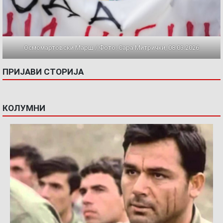
Осмомартовски Марш / Фото: Сара Митрички, 08.03.2026
ПРИЈАВИ СТОРИЈА
КОЛУМНИ