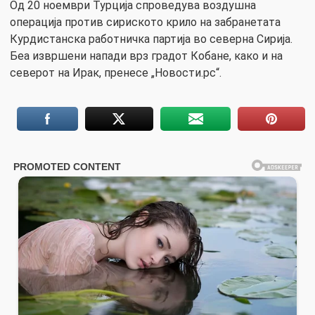
Од 20 ноември Турција спроведува воздушна
операција против сириското крило на забранетата
Курдистанска работничка партија во северна Сирија.
Беа извршени напади врз градот Кобане, како и на
северот на Ирак, пренесе „Новости.рс“.