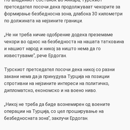
претседател посочи дека продолжуваат чекорите за
формирање безбедносна зона, длабока 30 километри
по должината на нејзините граници.
„Не ни треба ничие одобрение додека преземаме
чекори во однос на безбедноста на нашата татковина
и нашиот народ и никој за ништо нема да го
известуваме“, рече Ердоган.
Турскиот претседател посочи дека никој со разни
закани нема да ја принудува Турција на позиции
спротивни на нејзините интереси на политичко,
дипломатско, економско и на воено ниво.
„Никој не треба да биде вознемирен од воените
операции на Турција, со цел проширување на
безбедносната зона“, заклучи Ердоган.