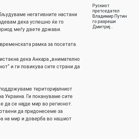
Рускиот
претседател
набљудуваме негативните настани
Владимир Путин
го разреши
надевам дека успешно ќе го
Дмитриј…
ериод меѓу двете држави.
 временската рамка за посетата.
 истакна дека Анкара „внимателно
нот“ и ги повикува сите страни да
 поддржуваме територијалниот
а Украина. Ги покануваме сите
е да се најде мир во регионот.
отвени да придонесеме за
 на мир и доверба во нашиот