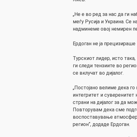
„Не е во ред за нас да ги 
меѓу Русија и Украина. Се 
надминеме овој немирен п
Ердоган не ја прецизираше
Турскиот лидер, исто така,
ги следи тензиите во регио
се вклучат во дијалог.
„Постојано велиме дека го
интегритет и суверенитет н
страни на дијалог за да мож
Повторувам дека сме подг
воспоставување атмосфера
регион“, додаде Ердоган.