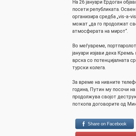
На 26 јануари Ердоган објав
посети републиката. Освен 
организира средба „vis-a-vi
можат „да го продолжат св
атмосферата на мирот“.
Во меѓувреме, портпаролот
јануари изјави дека Кремљ
врска со потенцијалната с
турски колега.
За време на нивните теле
година, Путин му посочи на
продолжува својот деструкт
поткопа договорите од Мин
Share on Facebook