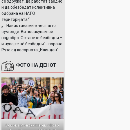
се здружат, да работат заедно
и да обезбедат колективна
одбрана на НАТО
територијата.“
„ ...Навистина ми е чест што
сум овде. Ви посакувам сè
најдобро. Останете безбедни –
и чувајте нè безбедни“ - порача
Руте од касарната „Илинден“.
…
ФОТО НА ДЕНОТ
Осмомартовски Марш / Фото: