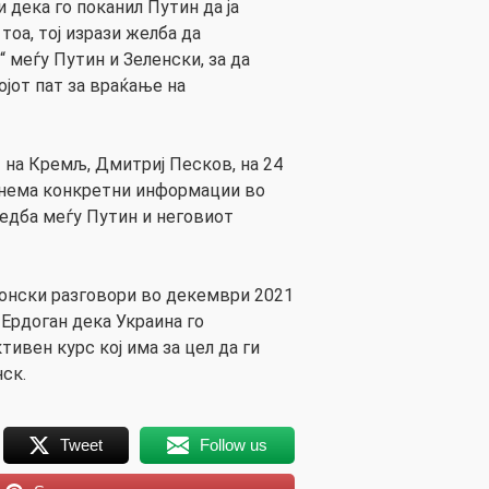
и дека го поканил Путин да ја
тоа, тој изрази желба да
s“ меѓу Путин и Зеленски, за да
ојот пат за враќање на
 на Кремљ, Дмитриј Песков, на 24
 нема конкретни информации во
редба меѓу Путин и неговиот
фонски разговори во декември 2021
 Ердоган дека Украина го
ивен курс кој има за цел да ги
ск.
Tweet
Follow us