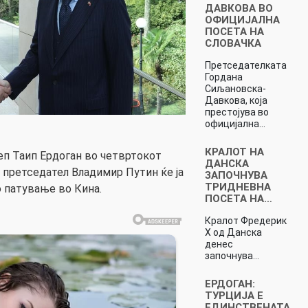
ДАВКОВА ВО
ОФИЦИЈАЛНА
ПОСЕТА НА
СЛОВАЧКА
Претседателката
Гордана
Сиљановска-
Давкова, која
престојува во
официјална…
КРАЛОТ НА
п Таип Ердоган во четвртокот
ДАНСКА
 претседател Владимир Путин ќе ја
ЗАПОЧНУВА
ТРИДНЕВНА
о патување во Кина.
ПОСЕТА НА…
Кралот Фредерик
X од Данска
денес
започнува…
ЕРДОГАН:
ТУРЦИЈА Е
ЕДИНСТВЕНАТА