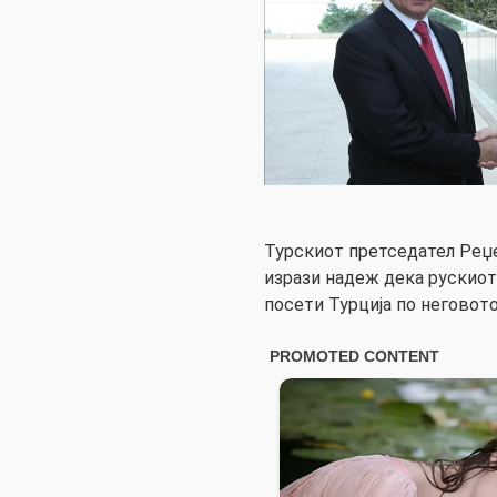
Турскиот претседател Реџе
изрази надеж дека рускиот
посети Турција по неговот