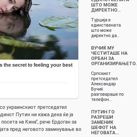
ШТО МОЖЕ
ДИРЕКТНО…
Турција е
единствената
што може
директно да…
ВУЧИЌ МУ
ЧЕСТИТАШЕ НА
ОРБАН ЗА
ОРГАНИЗИРАЊЕТО
Српскиот
претседател
Александар
Вучиќ
разговараше по
телефон…
со украинскиот претседател
ПУТИН ГО
динот Путин ни кажа дека ќе ја
РАЗРЕШИ
 посета на Кина“, рече Ердоган за
ЗАМЕНИК
ШЕФОТ НА
јата пред неговото заминување во
НЕГОВАТА…