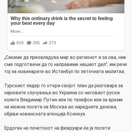
„Сакаме да преовладува мир во регионот и за ова, ние
сме подготвени да го направиме нашиот дел“, им рече
тој на новинарите во Истанбул по петочната молитва.
Турскиот лидер го откри својот план да разговара за
најновите случувања во Украина со неговиот руски
колега Владимир Путин или по телефон или за време
на можна посета на Москва во наредните денови,
објави новинската агенција Ксинхуа.
Ердоган на почетокот на февруари ќе ја посети