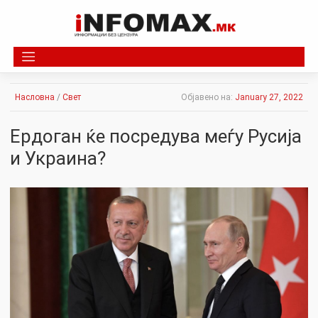
Skip
to
content
Насловна
/
Свет
Објавено на:
January 27, 2022
Ердоган ќе посредува меѓу Русија
и Украина?