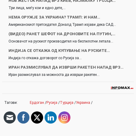
НОВ ЖЕСТОК НАПАД ВРЗ КИЕВ, НАЈМАЛКУ ТРОЈЦА…
Три лица, меѓу кои и едно дете,…
НЕМА ОРУЖЈЕ ЗА УКРАИНА? ТРАМП: И НАМ…
Американскиот претседател Доналд Трамп изјави дека САД…
(ВИДЕО) РАНЕТ ШЕФОТ НА ДРОНОВИТЕ НА ПУТИН,…
Основачот на рускиот производител на беспилотни летала…
ИНДИЈА СЕ ОТКАЖА ОД КУПУВАЊЕ НА РУСКИТЕ…
Индија го откажа договорот со Русија за…
ИРАН РАЗМИСЛУВАЛ ДА ИЗВРШИ РАКЕТЕН НАПАД ВРЗ…
Иран размислувал за можноста да изврши ракетен…
Тагови:
Ердоган
/
Русија
/
Турција
/
Украина
/