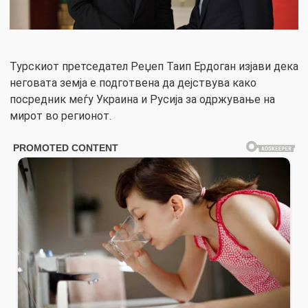
Турскиот претседател Реџеп Таип Ердоган изјави дека
неговата земја е подготвена да дејствува како
посредник меѓу Украина и Русија за одржување на
мирот во регионот.