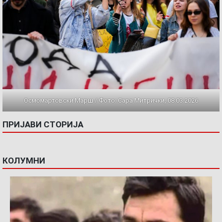
Осмомартовски Марш / Фото: Сара Митрички, 08.03.2026
ПРИЈАВИ СТОРИЈА
КОЛУМНИ