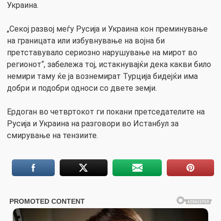
Украина.
„Секој развој меѓу Русија и Украина кон преминување
на границата или избувнување на војна би
претставувало сериозно нарушување на мирот во
регионот“, забележа тој, истакнувајќи дека какви било
немири таму ќе ја вознемират Турција бидејќи има
добри и подобри односи со двете земји.
Ердоган во четвртокот ги покани претседателите на
Русија и Украина на разговори во Истанбул за
смирување на тензиите.