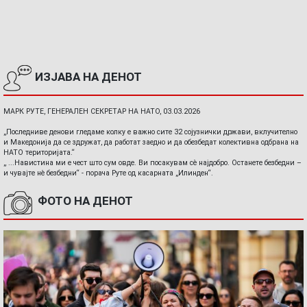
ИЗЈАВА НА ДЕНОТ
МАРК РУТЕ, ГЕНЕРАЛЕН СЕКРЕТАР НА НАТО, 03.03.2026
„Последниве денови гледаме колку е важно сите 32 сојузнички држави, вклучително
и Македонија да се здружат, да работат заедно и да обезбедат колективна одбрана на
НАТО територијата.“
„ ...Навистина ми е чест што сум овде. Ви посакувам сè најдобро. Останете безбедни –
и чувајте нè безбедни“ - порача Руте од касарната „Илинден“.
ФОТО НА ДЕНОТ