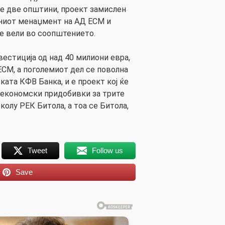
ите две општини, проект замислен
ашниот менаџмент на АД ЕСМ и
се вели во соопштението.
вестиција од над 40 милиони евра,
ЕСМ, а поголемиот дел се поволна
ката КФВ Банка, и е проект кој ќе
 економски придобивки за трите
олу РЕК Битола, а тоа се Битола,
Tweet
Follow us
Save