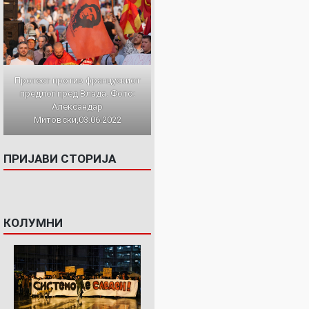
Протест против францускиот
предлог пред Влада. Фото:
Александар
Митовски,03.06.2022
ПРИЈАВИ СТОРИЈА
КОЛУМНИ