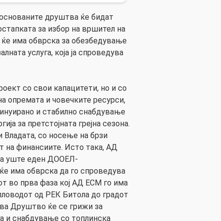
ооснованите друштва ќе бидат
остапката за избор на вршител на
о ќе има обврска за обезбедување
алната услуга, која ја спроведува
роект со свои капацитети, но и со
на опремата и човечките ресурси,
тинуирано и стабилно снабдување
гија за претстојната грејна сезона.
и Владата, со носење на брзи
т на финансиите. Исто така, АД
ра уште еден ДООЕЛ-
 ќе има обврска да го спроведува
т во прва фаза кој АД ЕСМ го има
опловодот од РЕК Битола до градот
ова Друштво ќе се грижи за
а и снабдување со топлинска