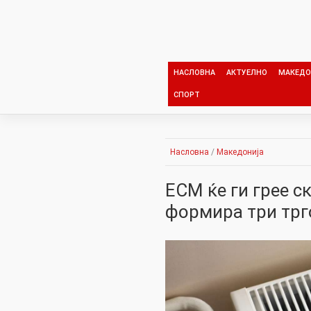
Skip
to
content
НАСЛОВНА
АКТУЕЛНО
МАКЕДО
СПОРТ
Насловна
/
Македонија
ЕСМ ќе ги грее с
формира три трг