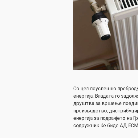
Со цел поуспешно преброду
енергија, Владата го задо
друштва за вршење поедин
производство, дистрибуциј
енергија за подрачјето на Г
содружник ќе биде АД ЕСМ