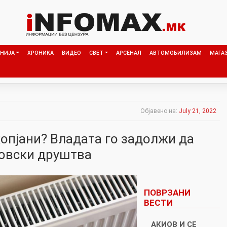
НИЈА
ХРОНИКА
ВИДЕО
СВЕТ
АРСЕНАЛ
АВТОМОБИЛИЗАМ
МАГА
Објавено на:
July 21, 2022
копјани? Владата го задолжи да
овски друштва
ПОВРЗАНИ
ВЕСТИ
АКИОВ И СЕ