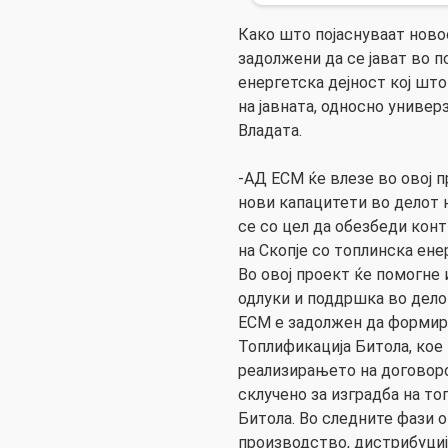
Како што појаснуваат нов
задолжени да се јават во п
енергетска дејност кој шт
на јавната, односно универз
Владата.
-АД ЕСМ ќе влезе во овој п
нови капацитети во делот 
се со цел да обезбеди кон
на Скопје со топлинска енер
Во овој проект ќе помогне 
одлуки и поддршка во дело
ЕСМ е задолжен да форми
Топлификација Битола, кое
реализирањето на договоро
склучено за изградба на т
Битола. Во следните фази 
производство, дистрибуциј