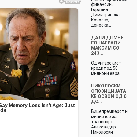
финансии,
Гордана
Димитриеска
Кочоска,
денеска…
ДАЛИ ДПМНЕ
ГО НАГРАДИ
МАКСИМ СО
243…
Од унгарскиот
кредит од 50
милиони евра,…
НИКОЛОСКИ:
ОПОЗИЦИЈАТА
ЌЕ ОСВОИ ОД 0
ДО…
Вицепремиерот и
министер за
транспорт
Александар
Николоски…