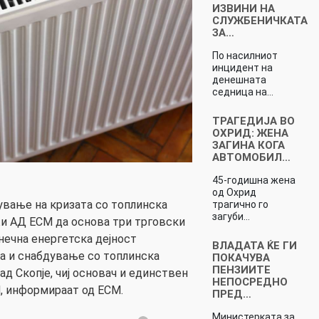
ИЗВИНИ НА
СЛУЖБЕНИЧКАТА
ЗА…
По насилниот
инцидент на
денешната
седница на…
ТРАГEДИЈА ВО
ОХРИД: ЖЕНА
ЗАГИНА КОГА
АВТОМОБИЛ…
45-годишна жена
од Охрид
вање на кризата со топлинска
трагично го
загуби…
лжи АД ЕСМ да основа три трговски
ечна енергетска дејност
ВЛАДАТА ЌЕ ГИ
а и снабдување со топлинска
ПОКАЧУВА
ПЕНЗИИТЕ
рад Скопје, чиј основач и единствен
НЕПОСРЕДНО
, информираат од ЕСМ.
ПРЕД…
Министерката за