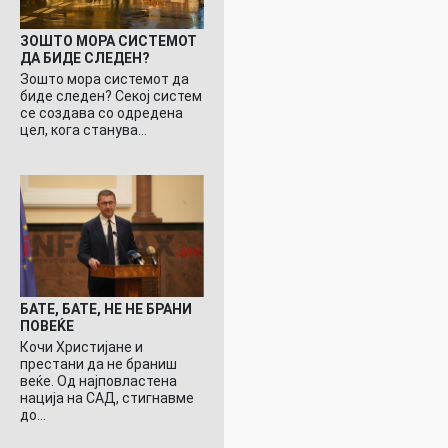
ЗОШТО МОРА СИСТЕМОТ
ДА БИДЕ СЛЕДЕН?
Зошто мора системот да
биде следен? Секој систем
се создава со одредена
цел, кога станува…
БАТЕ, БАТЕ, НЕ НЕ БРАНИ
ПОВЕЌЕ
Кочи Христијане и
престани да не браниш
веќе. Од најповластена
нација на САД, стигнавме
до…