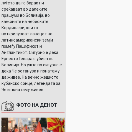
луѓето да го бараат и
среќаваат во далеките
прашуми во Боливија, во
кањоните на небеските
Кордиљери, кои го
наткрилуваат ланецот на
латиноамерикански земји
помеѓу Пацификот и
Антлантикот. Сигурно е дека
Ернесто Гевара е убиен во
Боливија. Но уште по сигурно е
дека Че останува и понатаму
да живее. На вечно жешкото
кубанско сонце, легендата за
Че и понатаму живее.
ФОТО НА ДЕНОТ