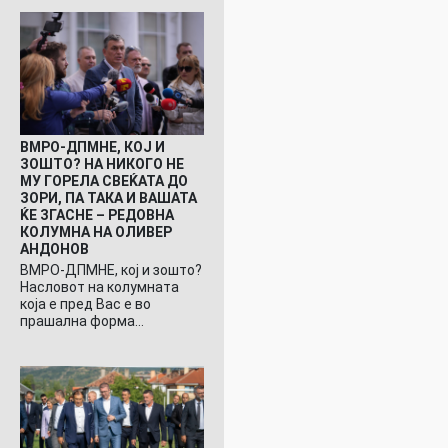
ВМРО-ДПМНЕ, КОЈ И
ЗОШТО? НА НИКОГО НЕ
МУ ГОРЕЛА СВЕЌАТА ДО
ЗОРИ, ПА ТАКА И ВАШАТА
ЌЕ ЗГАСНЕ – РЕДОВНА
КОЛУМНА НА ОЛИВЕР
АНДОНОВ
ВМРО-ДПМНЕ, кој и зошто?
Насловот на колумната
која е пред Вас е во
прашална форма…