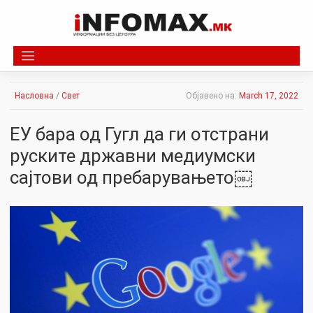
Skip
to
content
Насловна
/
Свет
Објавено на:
March 17, 2022
ЕУ бара од Гугл да ги отстрани
руските државни медиумски
сајтови од пребарувањето￼