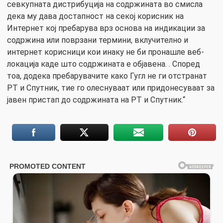
севкупната дистрибуција на содржината во смисла
дека му дава достапнoст на секој корисник на
Интернет кој пребарува врз основа на индикации за
содржина или поврзани термини, вклучително и
интернет корисници кои инаку не би пронашле веб-
локација каде што содржината е објавена. . Според
тоа, додека пребарувачите како Гугл не ги отстранат
РТ и Спутник, тие го олеснуваат или придонесуваат за
јавен пристап до содржината на РТ и Спутник.“