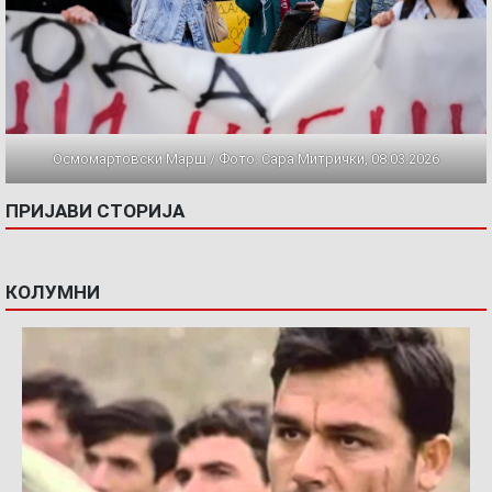
Осмомартовски Марш / Фото: Сара Митрички, 08.03.2026
ПРИЈАВИ СТОРИЈА
КОЛУМНИ