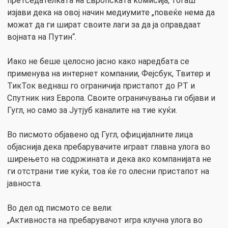
претседателката на Европската комисија, тогаш
изјави дека на овој начин медиумите „повеќе нема да
можат да ги шират своите лаги за да ја оправдаат
војната на Путин“.
Иако не беше целосно јасно како наредбата се
применува на интернет компании, Фејсбук, Твитер и
ТикТок веднаш го ограничија пристапот до РТ и
Спутник низ Европа. Своите ограничувања ги објави и
Гугл, но само за Јутјуб каналите на тие куќи.
Во писмото објавено од Гугл, официјалните лица
објаснија дека пребарувачите играат главна улога во
ширењето на содржината и дека ако компанијата не
ги отстрани тие куќи, тоа ќе го олесни пристапот на
јавноста.
Во дел од писмото се вели:
„Активноста на пребарувачот игра клучна улога во