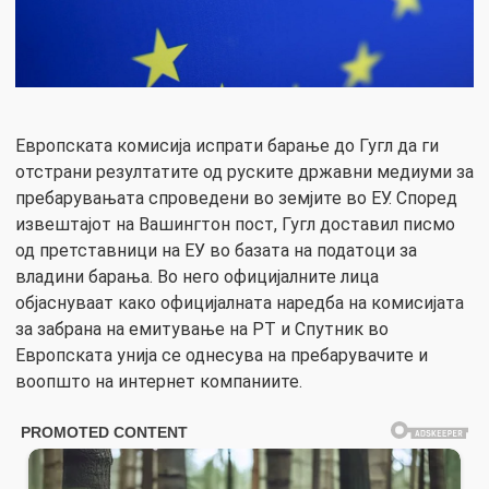
Европската комисија испрати барање до Гугл да ги
отстрани резултатите од руските државни медиуми за
пребарувањата спроведени во земјите во ЕУ. Според
извештајот на Вашингтон пост, Гугл доставил писмо
од претставници на ЕУ во базата на податоци за
владини барања. Во него официјалните лица
објаснуваат како официјалната наредба на комисијата
за забрана на емитување на РТ и Спутник во
Европската унија се однесува на пребарувачите и
воопшто на интернет компаниите.