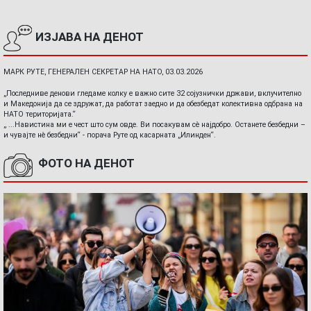
ИЗЈАВА НА ДЕНОТ
МАРК РУТЕ, ГЕНЕРАЛЕН СЕКРЕТАР НА НАТО, 03.03.2026
„Последниве денови гледаме колку е важно сите 32 сојузнички држави, вклучително
и Македонија да се здружат, да работат заедно и да обезбедат колективна одбрана на
НАТО територијата.“
„ ...Навистина ми е чест што сум овде. Ви посакувам сè најдобро. Останете безбедни –
и чувајте нè безбедни“ - порача Руте од касарната „Илинден“.
ФОТО НА ДЕНОТ