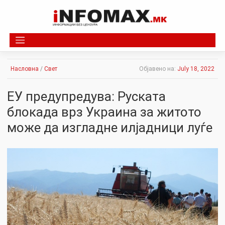
Skip
to
content
Насловна
/
Свет
Објавено на:
July 18, 2022
ЕУ предупредува: Руската
блокада врз Украина за житото
може да изгладне илјадници луѓе