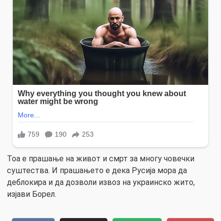
Тоа е прашање на живот и смрт за многу човечки
суштества. И прашањето е дека Русија мора да
деблокира и да дозволи извоз на украинско жито,
изјави Борел.