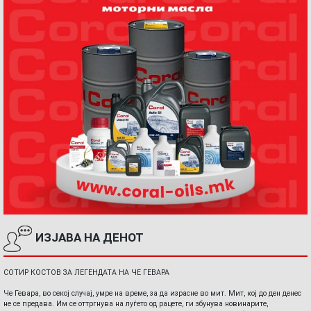
ИЗЈАВА НА ДЕНОТ
СОТИР КОСТОВ ЗА ЛЕГЕНДАТА НА ЧЕ ГЕВАРА
Че Гевара, во секој случај, умре на време, за да израсне во мит. Мит, кој до ден денес
не се предава. Им се оттргнува на луѓето од рацете, ги збунува новинарите,