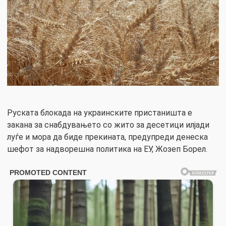
Руската блокада на украинските пристаништа е
закана за снабдувањето со жито за десетици илјади
луѓе и мора да биде прекината, предупреди денеска
шефот за надворешна политика на ЕУ, Жозеп Борел.