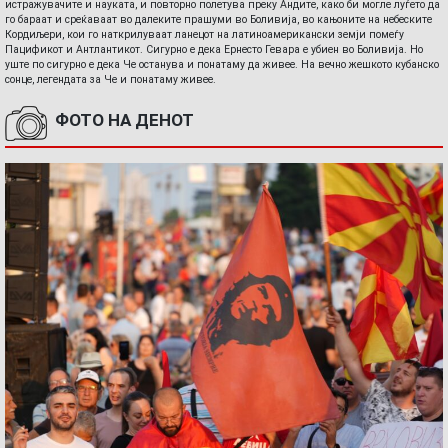
истражувачите и науката, и повторно полетува преку Андите, како би могле луѓето да
го бараат и среќаваат во далеките прашуми во Боливија, во кањоните на небеските
Кордиљери, кои го наткрилуваат ланецот на латиноамерикански земји помеѓу
Пацификот и Антлантикот. Сигурно е дека Ернесто Гевара е убиен во Боливија. Но
уште по сигурно е дека Че останува и понатаму да живее. На вечно жешкото кубанско
сонце, легендата за Че и понатаму живее.
ФОТО НА ДЕНОТ