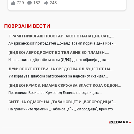
ПОВРЗАНИ ВЕСТИ
ТРАМП НИКОГАШ ПООСТАР: АКО ГО НАПАДНЕ САД,…
Американскиот претседател Доналд Трамп порача дека Иран…
(ВИДЕО) АЕРОДРОМОТ ВО ТЕЛ АВИВ ВО ПЛАМЕН,…
Израелските одбранбени сили (ИДФ) денес објавија дека…
ДУИ: ЗЛОУПОТРЕБИ НА СРЕДСТВА ОД БУЏЕТОТ НА…
УИ изразува длабока загриженост за најновиот скандал…
(ВИДЕО) КРМОВ: ИМАМЕ СКРЖАВА ВЛАСТ КОЈА ОДВОИ…
Пратеникот Борислав Крмов од Левица на седницата…
СИТЕ НА ОДМОР: НА „ТАБАНОВЦЕ“ И „БОГОРОДИЦА“…
На граничните премини „Табановце” и „Богородица”, времето…