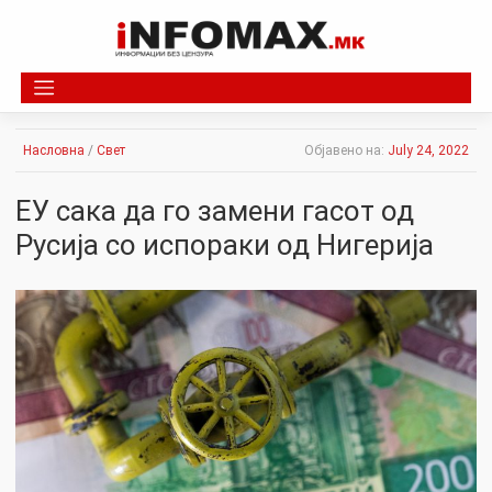
Skip
to
content
Насловна
/
Свет
Објавено на:
July 24, 2022
ЕУ сака да го замени гасот од
Русија со испораки од Нигерија