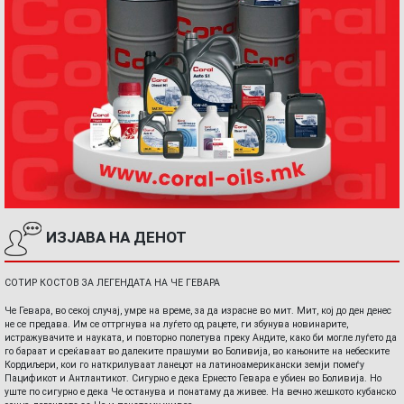
ИЗЈАВА НА ДЕНОТ
СОТИР КОСТОВ ЗА ЛЕГЕНДАТА НА ЧЕ ГЕВАРА
Че Гевара, во секој случај, умре на време, за да израсне во мит. Мит, кој до ден денес
не се предава. Им се оттргнува на луѓето од рацете, ги збунува новинарите,
истражувачите и науката, и повторно полетува преку Андите, како би могле луѓето да
го бараат и среќаваат во далеките прашуми во Боливија, во кањоните на небеските
Кордиљери, кои го наткрилуваат ланецот на латиноамерикански земји помеѓу
Пацификот и Антлантикот. Сигурно е дека Ернесто Гевара е убиен во Боливија. Но
уште по сигурно е дека Че останува и понатаму да живее. На вечно жешкото кубанско