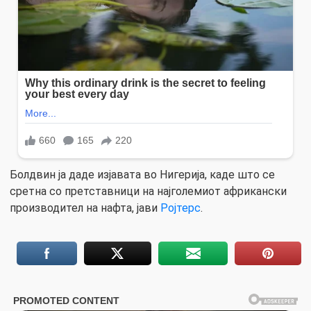
Болдвин ја даде изјавата во Нигерија, каде што се
сретна со претставници на најголемиот африкански
производител на нафта, јави
Ројтерс
.