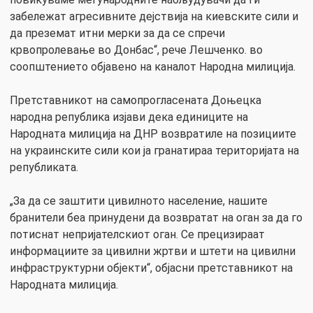
забележат агресивните дејствија на киевските сили и
да преземат итни мерки за да се спречи
крвопролевање во Донбас“, рече Лешченко. во
соопштението објавено на каналот Народна милиција.
Претставникот на самопрогласената Доњецка
народна република изјави дека единиците на
Народната милиција на ДНР возвратиле на позициите
на украинските сили кои ја гранатираа територијата на
републиката.
„За да се заштити цивилното население, нашите
бранители беа принудени да возвратат на оган за да го
потиснат непријателскиот оган. Се прецизираат
информациите за цивилни жртви и штети на цивилни
инфраструктурни објекти“, објасни претставникот на
Народната милиција.