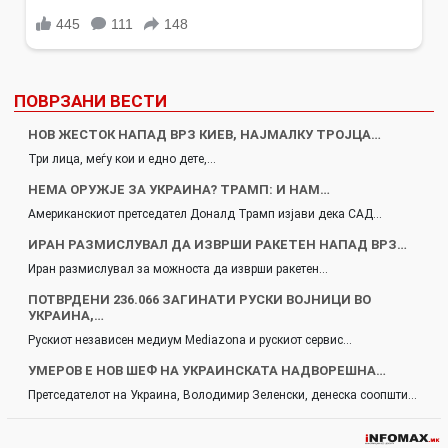
ПОВРЗАНИ ВЕСТИ
НОВ ЖЕСТОК НАПАД ВРЗ КИЕВ, НАЈМАЛКУ ТРОЈЦА…
Три лица, меѓу кои и едно дете,…
НЕМА ОРУЖЈЕ ЗА УКРАИНА? ТРАМП: И НАМ…
Американскиот претседател Доналд Трамп изјави дека САД…
ИРАН РАЗМИСЛУВАЛ ДА ИЗВРШИ РАКЕТЕН НАПАД ВРЗ…
Иран размислувал за можноста да изврши ракетен…
ПОТВРДЕНИ 236.066 ЗАГИНАТИ РУСКИ ВОЈНИЦИ ВО
УКРАИНА,…
Рускиот независен медиум Mediazona и рускиот сервис…
УМЕРОВ Е НОВ ШЕФ НА УКРАИНСКАТА НАДВОРЕШНА…
Претседателот на Украина, Володимир Зеленски, денеска соопшти…