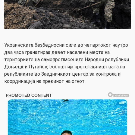
Украинските безбедносни сили во четвртокот наутро
два часа гранатираа девет населени места на
териториите на самопрогласените Народни републики
Доњецк и Луганск, соопштија претставништвата на
републиките во Заедничкиот центар за контрола и
координација на прекинот на огнот.