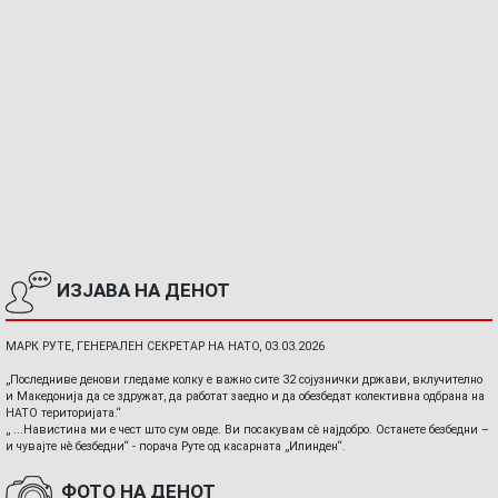
ИЗЈАВА НА ДЕНОТ
МАРК РУТЕ, ГЕНЕРАЛЕН СЕКРЕТАР НА НАТО, 03.03.2026
„Последниве денови гледаме колку е важно сите 32 сојузнички држави, вклучително
и Македонија да се здружат, да работат заедно и да обезбедат колективна одбрана на
НАТО територијата.“
„ ...Навистина ми е чест што сум овде. Ви посакувам сè најдобро. Останете безбедни –
и чувајте нè безбедни“ - порача Руте од касарната „Илинден“.
ФОТО НА ДЕНОТ