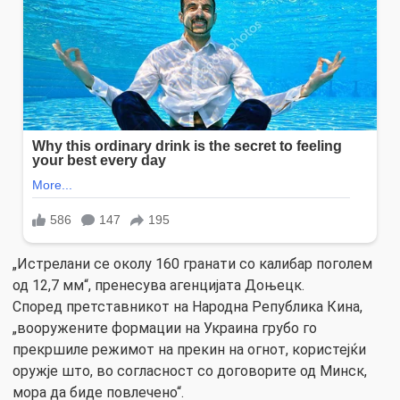
„Истрелани се околу 160 гранати со калибар поголем
од 12,7 мм“, пренесува агенцијата Доњецк.
Според претставникот на Народна Република Кина,
„вооружените формации на Украина грубо го
прекршиле режимот на прекин на огнот, користејќи
оружје што, во согласност со договорите од Минск,
мора да биде повлечено“.