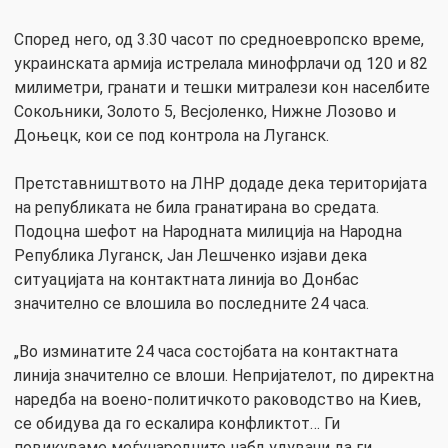
Според него, од 3.30 часот по средноевропско време,
украинската армија истрелала минофрлачи од 120 и 82
милиметри, гранати и тешки митралези кон населбите
Сокољники, Золото 5, Весјоленко, Нижне Лозово и
Доњецк, кои се под контрола на Луганск.
Претставништвото на ЛНР додаде дека територијата
на републиката не била гранатирана во средата.
Подоцна шефот на Народната милиција на Народна
Република Луганск, Јан Лешченко изјави дека
ситуацијата на контактната линија во Донбас
значително се влошила во последните 24 часа.
„Во изминатите 24 часа состојбата на контактната
линија значително се влоши. Непријателот, по директна
наредба на воено-политичкото раководство на Киев,
се обидува да го ескалира конфликтот… Ги
повикуваме меѓународните набљудувачи да ги