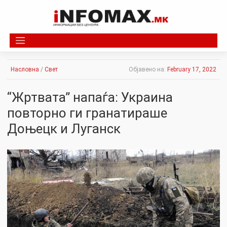
Skip
to
content
Насловна
/
Свет
Објавено на:
February 17, 2022
“Жртвата” напаѓа: Украина
повторно ги гранатираше
Доњецк и Луганск