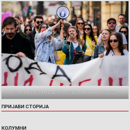
Осмомартовски Марш / Фото: Сара Митрички, 08.03.2026
ПРИЈАВИ СТОРИЈА
КОЛУМНИ