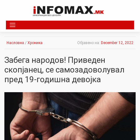
Skip
to
content
Насловна
/
Хроника
Објавено на:
December 12, 2022
Забега народов! Приведен
скопјанец, се самозадоволувал
пред 19-годишна девојка