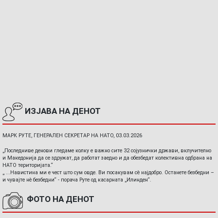
ИЗЈАВА НА ДЕНОТ
МАРК РУТЕ, ГЕНЕРАЛЕН СЕКРЕТАР НА НАТО, 03.03.2026
„Последниве денови гледаме колку е важно сите 32 сојузнички држави, вклучително
и Македонија да се здружат, да работат заедно и да обезбедат колективна одбрана на
НАТО територијата.“
„ ...Навистина ми е чест што сум овде. Ви посакувам сè најдобро. Останете безбедни –
и чувајте нè безбедни“ - порача Руте од касарната „Илинден“.
ФОТО НА ДЕНОТ