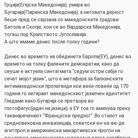
Грција(Егејска Македонија), умира во
Бугарија(Пиринска Македонија), а неговата дејност
беше пред се сврзана со македонските градови
Битола и Скопје, кои се во Вардарска Македонија,
тогаш под Кралството Југославија:
А што имаме денес после толку години?
Денес во времето на обединета Европа(ЕУ), денес во
времето на толку фалените демократии, како да
сеуше е актуела синтагмата “седум остри сабји го
сечат мојот јазик“, што е метафора за балканските
антимакедонски пропаганди кои веќе повеќе од 170
години го негираат македонскиот јазилчен идентитет.
Гледаме како Бугарија се претвора во
глотофагус(јадач на јазици), а ЕУ тоа го аминува преку
таканаречениот “Француски предлог“. Во стилот на
средновековна инквизиција, советски ен-ка-ве-де
агитпроп и американски макартиевски прогон на
вештерки, македонската недоветна власт охрабрена