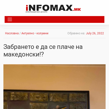
Skip
to
content
Насловна
/
Актуелно
•
колумни
Објавено на:
July 26, 2022
Забрането е да се плаче на
македонски!?