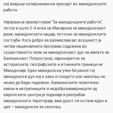
кој изврши коперникански пресврт во македонските
работи.
Најпрвин ја прелистувам “За македонцките работи“,
потоа и уште 3-4 есеи на Мисирков за македонскиот
јазик, македонската нација, поточно за македонските
состојби. Кога добро ќе размислам јас всушност ја
читам националната програма содржана во
сушественото поле на македонскиот дух на мапата на
Балканскиот Полуостров, најконкретно на
историските, географските и етничките граници на
Македонија. Еден македонски учен би рекол тој
македонски дух кој е како и сонцето кое никогаш не
може да биде поделено. Балаканските политички
хиени и натрапниците и недобронамерниците од
европските центри ја поделија и разграбаа
македонската територија, ама духот си остана еден и
цел – македонски за секогаш.