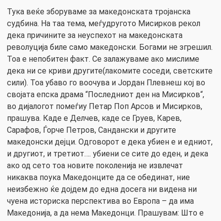
Тука веќе зборуваме за македонската тројанска
судбина. На таа тема, меѓудругото Мисирков рекол
дека причините за неуспехот на македонската
револуција биле само македонски. Богами не згрешил.
Тоа е непобитен факт. Се залажуваме ако мислиме
дека ни се криви другите(лакомите соседи, светските
сили). Тоа убаво го воочува и Јордан Плевнеш кој во
својата епска драма “Последниот ден на Мисирков“,
во дијалогот помеѓиу Петар Поп Арсов и Мисирков,
прашува. Каде е Делчев, каде се Груев, Карев,
Сарафов, Ѓорче Петров, Сандански и другите
македонски дејци. Одговорот е дека убиен е и едниот,
и другиот, и третиот…. убиени се сите до еден, и дека
ако од сето тоа новите поколенија не извлечат
никаква поука Македонците да се обединат, ние
неизбежно ќе дојдем до една досега ни видена ни
чуена историска перспектива во Европа – да има
Македонија, а да нема Македонци. Прашувам: Што е