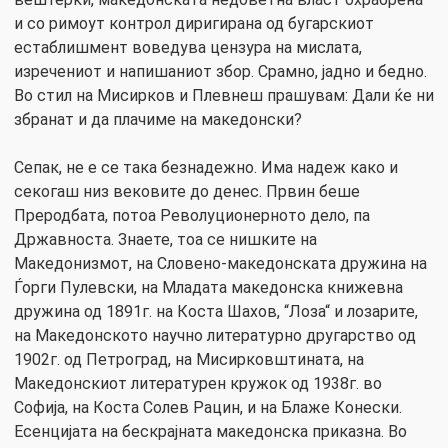
и со римоут контрол диригирана од бугарскиот
естаблишмент воведува цензура на мислата,
изречениот и напишаниот збор. Срамно, јадно и бедно.
Во стил на Мисирков и Плевнеш прашувам: Дали ќе ни
збранат и да плачиме на македонски?
Сепак, не е се така безнадежно. Има надеж како и
секогаш низ вековите до денес. Првин беше
Преродбата, потоа Револуционерното дело, па
Државноста. Знаете, тоа се нишките на
Македонизмот, на Словено-македонската дружина на
Ѓорги Пулевски, на Младата македонска книжевна
дружина од 1891г. на Коста Шахов, “Лоза“ и лозарите,
на Македонското научно литературно другарство од
1902г. од Петроград, на Мисирковштината, на
Македонскиот литературен кружок од 1938г. во
Софија, на Коста Солев Рацин, и на Блаже Конески.
Есенцијата на бескрајната македонска приказна. Во