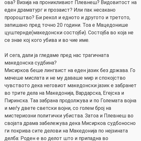
ова? Визија на проникливиот Плевнеш? Видовитост на
еден драматург и прозаист? Или пак несакано
пророштво? Би рекол и едното и другото и третото,
запишано пред точно 20 години. Тоа е Мацедонише
цуштернде(македонски состојби). Состојба во која не
се знае кој кого убива и во чие име.
И сега, дали ја гледаме пред нас трагичната
македонска судбина?
Мисирков беше лингвист на еден јазик без држава. Го
мачеше мислата и не му даваше мир и спокојство
чувството дека неговиот македонски јазик е забранет
во трите дела на Македонија, Вардарска, Егејска и
Пиринска. Таа забрана продолжува и по Големата војна
и меѓу двете светски војни, со голем број на
мистериозни политички убиства. Затоа и Плевнеш во
својата драма забележува дека Мисирков судбоносно
ги покрива сите делови на Македонија по нејзината
делба: Роден е во делот што и припадна во