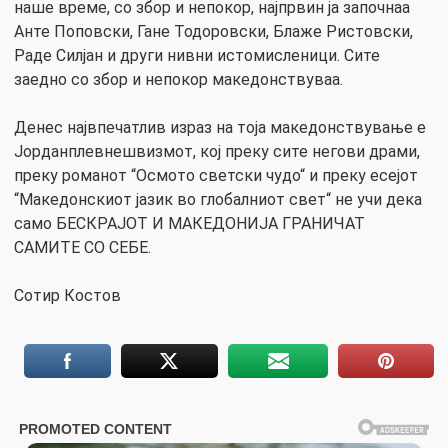
наше време, со збор и непокор, најпрвин ја започнаа
Анте Поповски, Гане Тодоровски, Блаже Ристовски,
Раде Силјан и други нивни истомисленици. Сите
заедно со збор и непокор македонствуваа.
Денес највпечатлив израз на тоја македонствување е
Јорданплевнешвизмот, кој преку сите негови драми,
преку романот “Осмото светски чудо“ и преку есејот
“Македонскиот јазик во глобалниот свет“ не учи дека
само БЕСКРАЈОТ И МАКЕДОНИЈА ГРАНИЧАТ
САМИТЕ СО СЕБЕ.
Сотир Костов