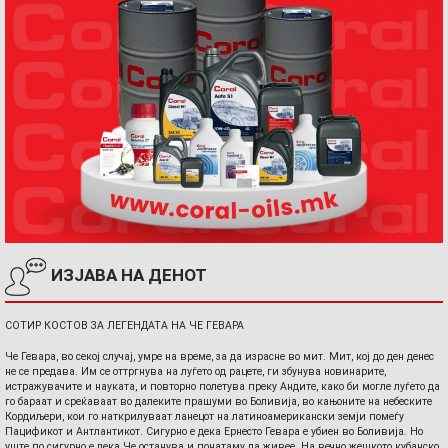
ИЗЈАВА НА ДЕНОТ
СОТИР КОСТОВ ЗА ЛЕГЕНДАТА НА ЧЕ ГЕВАРА
Че Гевара, во секој случај, умре на време, за да израсне во мит. Мит, кој до ден денес
не се предава. Им се оттргнува на луѓето од рацете, ги збунува новинарите,
истражувачите и науката, и повторно полетува преку Андите, како би могле луѓето да
го бараат и среќаваат во далеките прашуми во Боливија, во кањоните на небеските
Кордиљери, кои го наткрилуваат ланецот на латиноамерикански земји помеѓу
Пацификот и Антлантикот. Сигурно е дека Ернесто Гевара е убиен во Боливија. Но
уште по сигурно е дека Че останува и понатаму да живее. На вечно жешкото кубанско