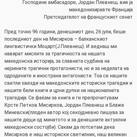
Господине амбасадоре, Јордан Плевнеш, вие ја
македонизиравте Франција
Претседателот на францускиот сенат
Пред точно 96 години, денешниот ден, 26 јули, беше
последниот ден на Мисирков – балканскиот
лингвистички Моцарт(Ј.Плевнеш). И веднаш ми
навират мислите за трагичноста на нашата
македонска историја, за славната судбина на
нејзините трагични протагонисти, но и за неделата на
одродените и инострани антагонисти. Тоа се нашите
светли ѕвезди на македонските историски трагедии и
нашите бели книги и црни дупки на националната
трагедија. Се фаќам за книга и ги препрочитувам
Крсте Петков Мисирков, Јордан Плевнеш и Блаже
Миневски(плоден автор кој секојдневно пишува за
нашите дејци од минатото и за денешните актуелни
македонски состојби). Сакам да потсетам дека
Мисирков е наш историски светилник, наш великан