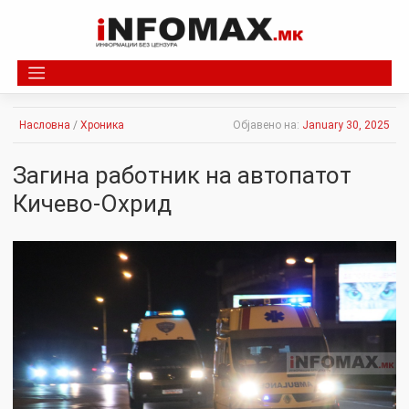
Skip
to
content
Насловна
/
Хроника
Објавено на:
January 30, 2025
Загина работник на автопатот
Кичево-Охрид