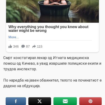
Смрт констатирал лекар од Итната медицинска
помош од Кичево, а увид извршиле полициски екипи и
трудов инспектор.
По наредба на јавен обвинител, телото на починатиот е
дадено на обдукција.