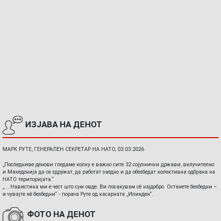
ИЗЈАВА НА ДЕНОТ
МАРК РУТЕ, ГЕНЕРАЛЕН СЕКРЕТАР НА НАТО, 03.03.2026
„Последниве денови гледаме колку е важно сите 32 сојузнички држави, вклучително
и Македонија да се здружат, да работат заедно и да обезбедат колективна одбрана на
НАТО територијата.“
„ ...Навистина ми е чест што сум овде. Ви посакувам сè најдобро. Останете безбедни –
и чувајте нè безбедни“ - порача Руте од касарната „Илинден“.
ФОТО НА ДЕНОТ