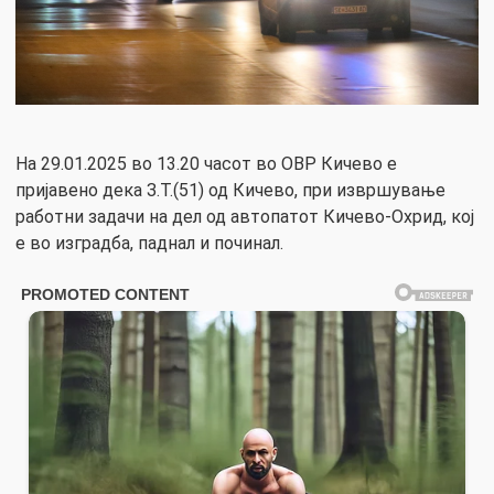
На 29.01.2025 во 13.20 часот во ОВР Кичево е
пријавено дека З.Т.(51) од Кичево, при извршување
работни задачи на дел од автопатот Кичево-Охрид, кој
е во изградба, паднал и починал.