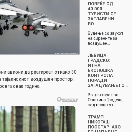
ПОВЕЌЕ ОД
40.000
ТУРИСТИ СЕ
ЗАГЛАВЕНИ
ВО…
Будење со звукот
на сирените за
воздушен…
ЛЕВИЦА
ГРАДСКО:
ИТНА
ЕКОЛОШКА
ени авиони да реагираат откако 30
КОНТРОЛА
а тајванскиот воздушен простор,
ПОРАДИ
ЗАГАДУВАЊЕТО…
осега оваа година.
Во центарот на
Општина Градско,
под плаштот…
ТРАМП
НИКОГАШ
ПООСТАР: АКО
ГО НАПАДНЕ