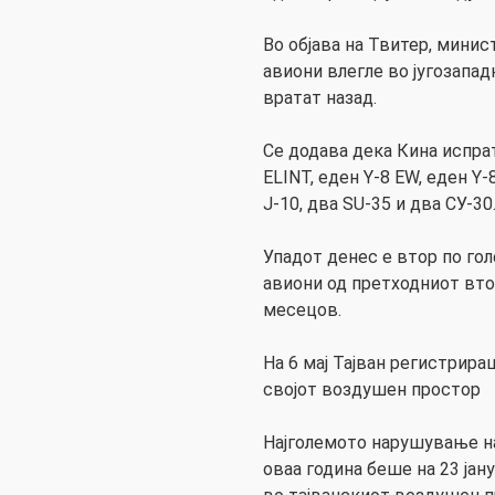
Во објава на Твитер, мини
авиони влегле во југозапад
вратат назад.
Се додава дека Кина испра
ELINT, еден Y-8 EW, еден Y-
J-10, два SU-35 и два СУ-30
Упадот денес е втор по гол
авиони од претходниот вто
месецов.
На 6 мај Тајван регистрира
својот воздушен простор
Најголемото нарушување н
оваа година беше на 23 јан