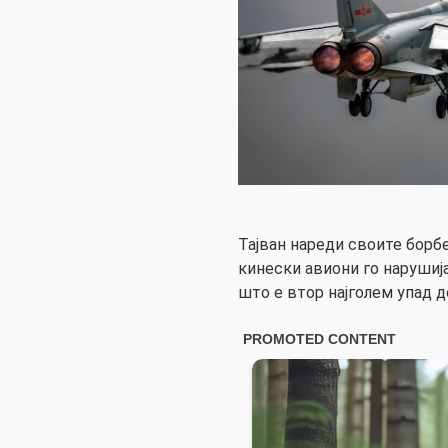
Тајван нареди своите борб
кинески авиони го нарушиј
што е втор најголем упад д