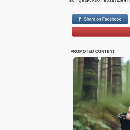
во тајванскиот воздушен п
Share on Facebook