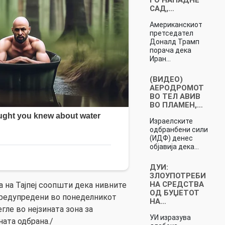
САД,…
Американскиот
претседател
Доналд Трамп
порача дека
Иран…
(ВИДЕО)
АЕРОДРОМОТ
ВО ТЕЛ АВИВ
ВО ПЛАМЕН,…
Израелските
одбранбени сили
(ИДФ) денес
објавија дека…
ДУИ:
ЗЛОУПОТРЕБИ
НА СРЕДСТВА
 на Тајпеј соопшти дека нивните
ОД БУЏЕТОТ
предупредени во понеделникот
НА…
гле во нејзината зона за
УИ изразува
ата одбрана./