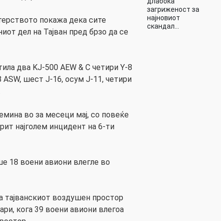
длабока
загриженост за
најновиот
стерството покажа дека сите
скандал…
ниот дел на Тајван пред брзо да се
тила два KJ-500 AEW & C четири Y-8
8 ASW, шест J-16, осум J-11, четири
.
емина во за месеци мај, со повеќе
рит најголем инцидент на 6-ти
ше 18 воени авиони влегле во
а тајванскиот воздушен простор
уари, кога 39 воени авиони влегоа