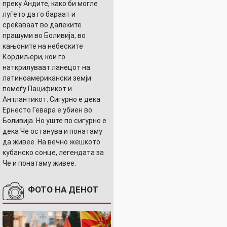
преку Андите, како би могле
луѓето да го бараат и
среќаваат во далеките
прашуми во Боливија, во
кањоните на небеските
Кордиљери, кои го
наткрилуваат ланецот на
латиноамерикански земји
помеѓу Пацификот и
Антлантикот. Сигурно е дека
Ернесто Гевара е убиен во
Боливија. Но уште по сигурно е
дека Че останува и понатаму
да живее. На вечно жешкото
кубанско сонце, легендата за
Че и понатаму живее.
ФОТО НА ДЕНОТ