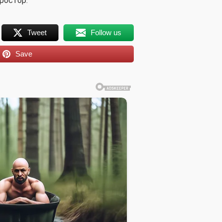
ростор.
Tweet
Follow us
Save