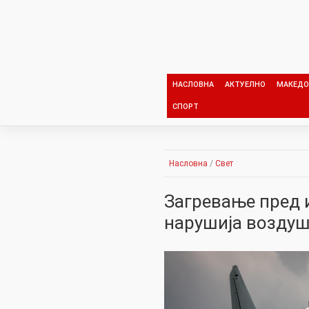
Skip
to
content
НАСЛОВНА
АКТУЕЛНО
МАКЕДО
СПОРТ
Насловна
/
Свет
Загревање пред и
нарушија воздуш