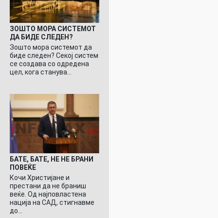
ЗОШТО МОРА СИСТЕМОТ
ДА БИДЕ СЛЕДЕН?
Зошто мора системот да
биде следен? Секој систем
се создава со одредена
цел, кога станува…
БАТЕ, БАТЕ, НЕ НЕ БРАНИ
ПОВЕЌЕ
Кочи Христијане и
престани да не браниш
веќе. Од најповластена
нација на САД, стигнавме
до…