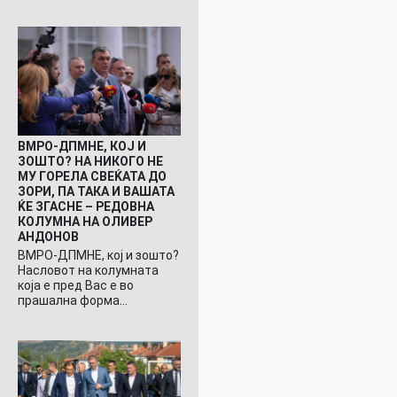
ВМРО-ДПМНЕ, КОЈ И
ЗОШТО? НА НИКОГО НЕ
МУ ГОРЕЛА СВЕЌАТА ДО
ЗОРИ, ПА ТАКА И ВАШАТА
ЌЕ ЗГАСНЕ – РЕДОВНА
КОЛУМНА НА ОЛИВЕР
АНДОНОВ
ВМРО-ДПМНЕ, кој и зошто?
Насловот на колумната
која е пред Вас е во
прашална форма…