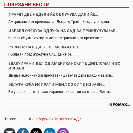
ПОВРЗАНИ ВЕСТИ
ТРАМП ДВЕ НЕДЕЛИ ЌЕ ОДЛУЧУВА ДАЛИ ЌЕ…
Американскиот претседател Доналд Трамп ќе одлучи дали…
ИЗРАЕЛ ОЧЕКУВА ОДЛУКА НА САД ЗА ПРИКЛУЧУВАЊЕ…
Израел сè уште очекува дека американскиот претседател…
РУСИЈА: САД ДА НЕ СЕ МЕШААТ ВО…
Русија ги предупредува САД да не се…
ЕВАКУИРАНИ ДЕЛ ОД АМЕРИКАНСКИТЕ ДИПЛОМАТИ ВО
ИЗРАЕЛ
Двајца американски претставници велат дека владин авион…
БЕЛАТА КУЌА ИСПРАТИ МЕИЛ СО СИТЕ ИЗЈАВИ…
Во услови на тековниот израелско-ирански конфликт, Белата…
Тагови:
Кина
/
оружје
/
Пентагон
/
САД
/