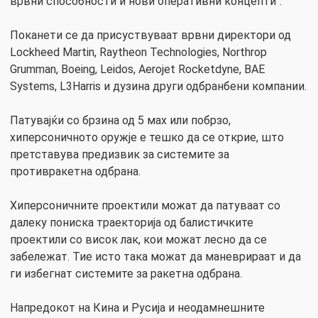
врвни способности и нови оперативни концепти“.
Поканети се да присуствуваат врвни директори од
Lockheed Martin, Raytheon Technologies, Northrop
Grumman, Boeing, Leidos, Aerojet Rocketdyne, BAE
Systems, L3Harris и дузина други одбранбени компании.
Патувајќи со брзина од 5 мах или побрзо,
хиперсоничното оружје е тешко да се открие, што
претставува предизвик за системите за
противракетна одбрана.
Хиперсоничните проектили можат да патуваат со
далеку пониска траекторија од балистичките
проектили со висок лак, кои можат лесно да се
забележат. Тие исто така можат да маневрираат и да
ги избегнат системите за ракетна одбрана.
Напредокот на Кина и Русија и неодамнешните