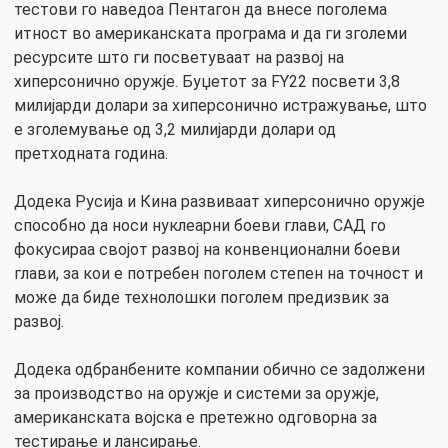
тестови го наведоа Пентагон да внесе поголема
итност во американската програма и да ги зголеми
ресурсите што ги посветуваат на развој на
хиперсонично оружје. Буџетот за FY22 посвети 3,8
милијарди долари за хиперсонично истражување, што
е зголемување од 3,2 милијарди долари од
претходната година.
Додека Русија и Кина развиваат хиперсонично оружје
способно да носи нуклеарни боеви глави, САД го
фокусираа својот развој на конвенционални боеви
глави, за кои е потребен поголем степен на точност и
може да биде технолошки поголем предизвик за
развој.
Додека одбранбените компании обично се задолжени
за производство на оружје и системи за оружје,
американската војска е претежно одговорна за
тестирање и лансирање.