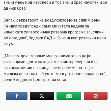
значи учење од неуспеси и тоа значи брзо неуспех и се
движи брзо“.
Сепак, секретарот на воздухопловните сили Френк
Кендал предупреди само минатата недела за
кинеската хиперсонична развојна програма за „слики
во огледало“, бидејќи САД и Кина имаат различни цели
на ум.
„Мислам дека мораме многу внимателно да ја
разгледаме целта за која сме заинтересирани и на
најисплатливиот начин да се справиме со тоа, и
мислам дека тоа е сè уште многу отворено прашање“,
рече Кендал за Центарот за ново.