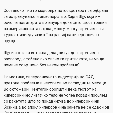
Состанокот ќе го модерира потсекретарот за одбрана
за истражување и инженерство, Хајди Шју, која им
рече на новинарите во јануари дека сите шест гранки
на американската војска „многу, многу агресивно ги
туркаат изведувачите“ на развој на хиперсонично
оружје.
Шју исто така истакна дека „ниту еден агресивен
распоред, особено ако силно ги притискате, нема да
помине совршено без некои проблеми“.
Навистина, хиперсоничната индустрија во САД
претрпе проблеми и неуспеси во последните месеци.
Во октомври, Пентагон соопшти дека тестот на
хиперсонично лизгачко тело не успеа поради проблем
со ракетата што го придвижува до хиперсонични
брзини, а во април хиперсонична ракета не се одвои од