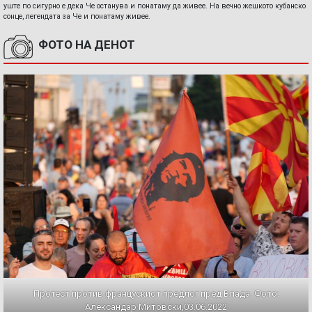
уште по сигурно е дека Че останува и понатаму да живее. На вечно жешкото кубанско
сонце, легендата за Че и понатаму живее.
ФОТО НА ДЕНОТ
Протест против францускиот предлог пред Влада. Фото:
Александар Митовски,03.06.2022