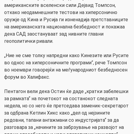
американските вселенски сили Дејвид Томпсон,
откако неодамнешните тестови на хиперсонично
оружје од Кина и Русија ги изненадија претставниците
на американската национална безбедност и покажаа
дека САД заостануваат зад нивните главни
геополитички ривали.
„Ние не сме толку напредни како Кинезите или Русите
во однос на хиперсоничните програми“, рече Томпсон
во ноември говорејќи на меѓународниот безбедносен
форум во Халифакс.
Пентагон вели дека Остин ќе даде „кратки забелешки
за рамката“ на почетокот на состанокот следната
недела, но со него ќе претседава заменик-секретарот
за одбрана Кетлин Хикс како „дел од нејзините
редовни, тапани ангажмани со индустријата“ за да
разговара за „начините за забрзување на развојот на