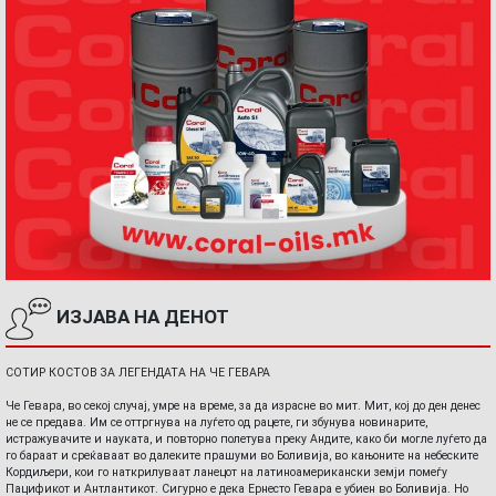
ИЗЈАВА НА ДЕНОТ
СОТИР КОСТОВ ЗА ЛЕГЕНДАТА НА ЧЕ ГЕВАРА
Че Гевара, во секој случај, умре на време, за да израсне во мит. Мит, кој до ден денес
не се предава. Им се оттргнува на луѓето од рацете, ги збунува новинарите,
истражувачите и науката, и повторно полетува преку Андите, како би могле луѓето да
го бараат и среќаваат во далеките прашуми во Боливија, во кањоните на небеските
Кордиљери, кои го наткрилуваат ланецот на латиноамерикански земји помеѓу
Пацификот и Антлантикот. Сигурно е дека Ернесто Гевара е убиен во Боливија. Но