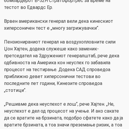
бомбардерот Б-52Н Стратофортрес за време на
тестот во Едвардс Ер.
Врвен американски генерал вели дека кинескиот
хиперсоничен тест е „многу загрижувачки“.
Пензионираниот генерал на воздухопловните сили
Џон Хајтен, додека служеше како заменик-
претседател на Здружениот генералштаб, рече дека
одбивноста на Америка кон неуспех го забавила
процесот на тестирање. Додека САД спроведоа
приближно девет хиперсонични тестови во
последните пет години, Кинезите спроведоа
„стотици“.
„Решивме дека неуспехот е лош“, рече Хајтен. „Не,
неуспехот е дел од процесот на учење. И ако сакате
да се вратите на брзината, подобро сфатете како да ја
вратите брзината, а тоа значи преземање ризик, а тоа