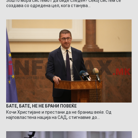
Зошто мора системот да биде следен? Секој систем се
создава со одредена цел, кога станува…
БАТЕ, БАТЕ, НЕ НЕ БРАНИ ПОВЕЌЕ
Кочи Христијане и престани да не браниш веќе. Од
најповластена нација на САД, стигнавме до…