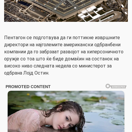
Пентагон се подготвува да ги поттикне извршните
директори на најголемите американски одбранбени
компании да го забрзаат развојот на хиперсоничното
оружје со тоа што ќе биде домаќин на состанок на
високо ниво следната недела со министерот за
одбрана Лојд Остин.