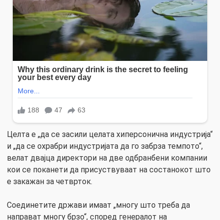
Целта е „да се засили целата хиперсонична индустрија“
и „да се охрабри индустријата да го забрза темпото“,
велат двајца директори на две одбранбени компании
кои се поканети да присуствуваат на состанокот што
е закажан за четврток.
Соединетите држави имаат „многу што треба да
направат многу брзо“, според генералот на