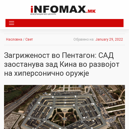
Skip
to
content
Насловна
/
Свет
Објавено на:
January 29, 2022
Загриженост во Пентагон: САД
заостанува зад Кина во развојот
на хиперсонично оружје