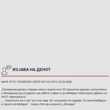
ИЗЈАВА НА ДЕНОТ
МАРК РУТЕ, ГЕНЕРАЛЕН СЕКРЕТАР НА НАТО, 03.03.2026
„Последниве денови гледаме колку е важно сите 32 сојузнички држави, вклучително
и Македонија да се здружат, да работат заедно и да обезбедат колективна одбрана на
НАТО територијата.“
„ ...Навистина ми е чест што сум овде. Ви посакувам сè најдобро. Останете безбедни –
и чувајте нè безбедни“ - порача Руте од касарната „Илинден“.