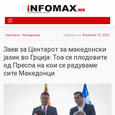
Skip
to
content
Насловна
/
Македонија
Објавено на:
November 29, 2022
Заев за Центарот за македонски
јазик во Грција: Тоа се плодовите
од Преспа на кои се радуваме
сите Македонци