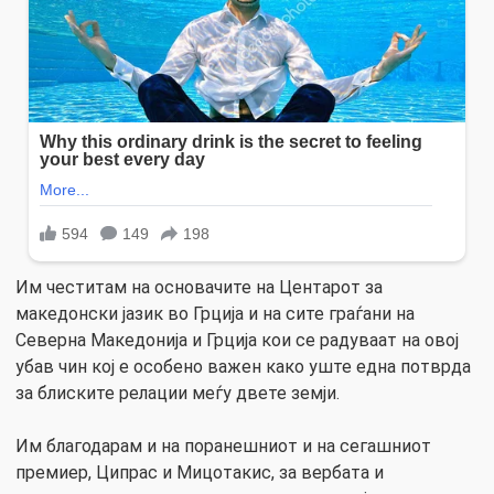
Им честитам на основачите на Центарот за
македонски јазик во Грција и на сите граѓани на
Северна Македонија и Грција кои се радуваат на овој
убав чин кој е особено важен како уште една потврда
за блиските релации меѓу двете земји.
Им благодарам и на поранешниот и на сегашниот
премиер, Ципрас и Мицотакис, за вербата и