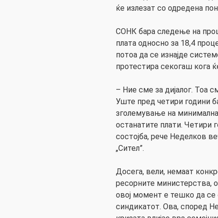
ќе излезат со одредена пон
СОНК бара следење на про
плата односно за 18,4 проц
потоа да се изнајде систем
протестира секогаш кога ќ
– Ние сме за дијалог. Тоа 
Уште пред четири години 
зголемување на минималнат
останатите плати. Четири 
состојба, рече Неделков в
„Сител”.
Досега, вели, немаат конкр
ресорните министерства, о
овој момент е тешко да се
синдикатот. Ова, според Н