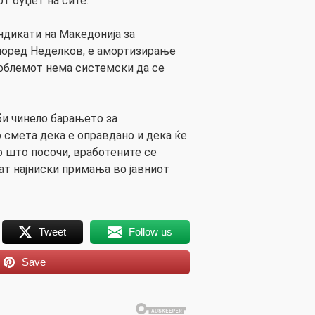
от буџет на сите.
ндикати на Македонија за
поред Неделков, е амортизирање
роблемот нема системски да се
и чинело барањето за
 смета дека е оправдано и дека ќе
о што посочи, вработените се
ат најниски примања во јавниот
Tweet
Follow us
Save