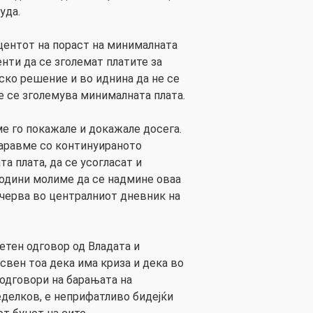
уда.
центот на пораст на минималната
енти да се зголемат платите за
ско решение и во иднина да не се
е се зголемува минималната плата.
сме го покажале и докажале досега.
баравме со континуираното
а плата, да се усогласат и
години молиме да се надмине оваа
ечерва во централниот дневник на
етен одговор од Владата и
свен тоа дека има криза и дека во
 одговори на барањата на
еделков, е неприфатливо бидејќи