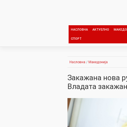
Skip
to
content
НАСЛОВНА
АКТУЕЛНО
МАКЕДО
СПОРТ
Насловна
/
Македонија
Закажана нова р
Владата закажан