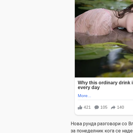
Нова рунда разговори со Вл
за понеделник кога се над