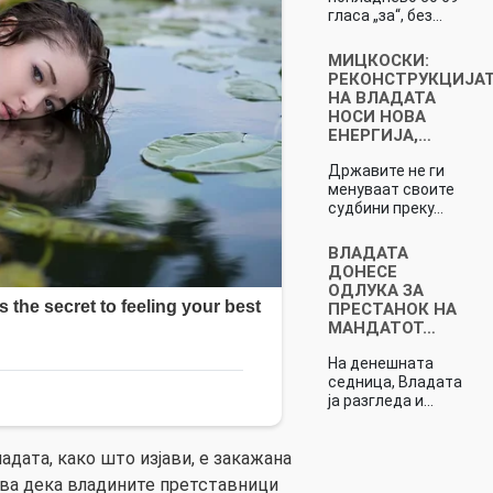
гласа „за“, без…
МИЦКОСКИ:
РЕКОНСТРУКЦИЈА
НА ВЛАДАТА
НОСИ НОВА
ЕНЕРГИЈА,…
Државите не ги
менуваат своите
судбини преку…
ВЛАДАТА
ДОНЕСЕ
ОДЛУКА ЗА
ПРЕСТАНОК НА
МАНДАТОТ…
На денешната
седница, Владата
ја разгледа и…
адата, како што изјави, е закажана
ева дека владините претставници