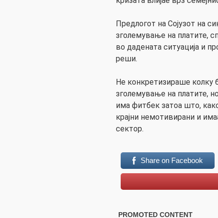
кризата влијае врз семејни
Предлогот на Сојузот на си
зголемување на платите, с
во дадената ситуација и п
реши.
Не конкретизираше колку б
зголемување на платите, но
има фитбек затоа што, как
крајни немотивирани и има
сектор.
Share on Facebook