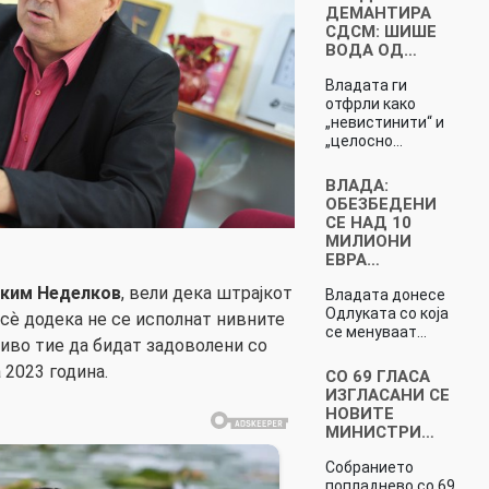
ДЕМАНТИРА
СДСМ: ШИШЕ
ВОДА ОД…
Владата ги
отфрли како
„невистинити“ и
„целосно…
ВЛАДА:
ОБЕЗБЕДЕНИ
СЕ НАД 10
МИЛИОНИ
ЕВРА…
аким Неделков
, вели дека штрајкот
Владата донесе
Одлуката со која
е сѐ додека не се исполнат нивните
се менуваат…
ливо тие да бидат задоволени со
 2023 година.
СО 69 ГЛАСА
ИЗГЛАСАНИ СЕ
НОВИТЕ
МИНИСТРИ…
Собранието
попладнево со 69