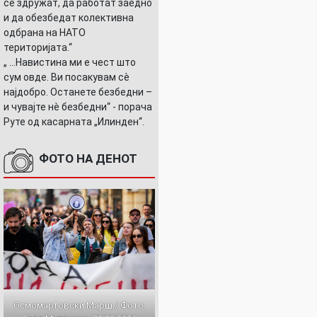
се здружат, да работат заедно
и да обезбедат колективна
одбрана на НАТО
територијата.“
ТА
„ ...Навистина ми е чест што
сум овде. Ви посакувам сè
најдобро. Останете безбедни –
и чувајте нè безбедни“ - порача
Руте од касарната „Илинден“.
ФОТО НА ДЕНОТ
Осмомартовски Марш / Фото: