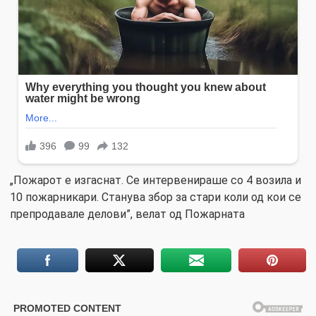
„Пожарот е изгаснат. Се интервенираше со 4 возила и
10 пожарникари. Станува збор за стари коли од кои се
препродавале делови”, велат од Пожарната