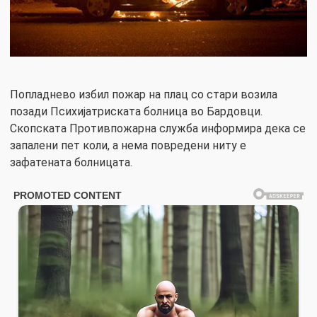
Попладнево избил пожар на плац со стари возила
позади Психијатриската болница во Бардовци.
Скопската Противпожарна служба информира дека се
запалени пет коли, а нема повредени ниту е
зафатената болницата.