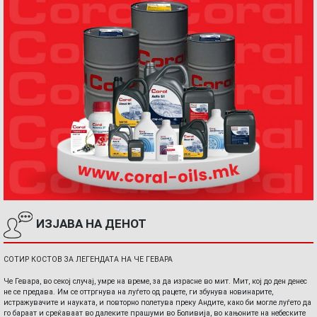
ИЗЈАВА НА ДЕНОТ
СОТИР КОСТОВ ЗА ЛЕГЕНДАТА НА ЧЕ ГЕВАРА
Че Гевара, во секој случај, умре на време, за да израсне во мит. Мит, кој до ден денес
не се предава. Им се оттргнува на луѓето од рацете, ги збунува новинарите,
истражувачите и науката, и повторно полетува преку Андите, како би могле луѓето да
го бараат и среќаваат во далеките прашуми во Боливија, во кањоните на небеските