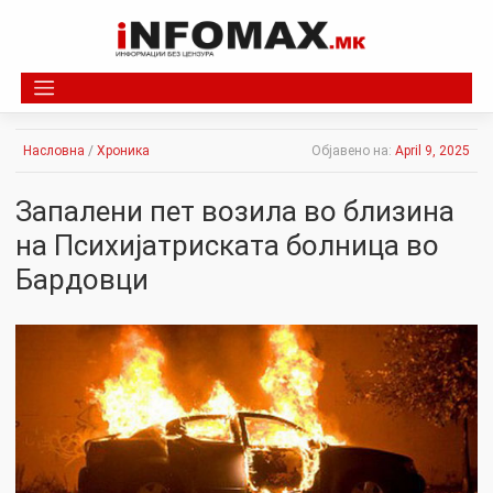
Skip
to
content
Насловна
/
Хроника
Објавено на:
April 9, 2025
Запалени пет возила во близина
на Психијатриската болница во
Бардовци