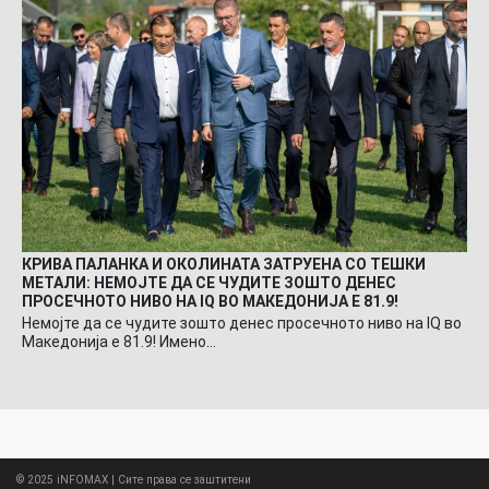
КРИВА ПАЛАНКА И ОКОЛИНАТА ЗАТРУЕНА СО ТЕШКИ
МЕТАЛИ: НЕМОЈТЕ ДА СЕ ЧУДИТЕ ЗОШТО ДЕНЕС
ПРОСЕЧНОТО НИВО НА IQ ВО МАКЕДОНИЈА Е 81.9!
Немојте да се чудите зошто денес просечното ниво на IQ во
Македонија е 81.9! Имено…
© 2025
iNFOMAX
| Сите права се заштитени