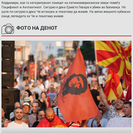
Кордиљери, кои го наткрилуваат ланецот на латиноамерикански земји помеѓу
Пацификот и Антлантикот. Сигурно е дека Ернесто Гевара е убиен во Боливија. Но
уште по сигурно е дека Че останува и понатаму да живее. На вечно жешкото кубанско
сонце, легендата за Че и понатаму живее.
ФОТО НА ДЕНОТ