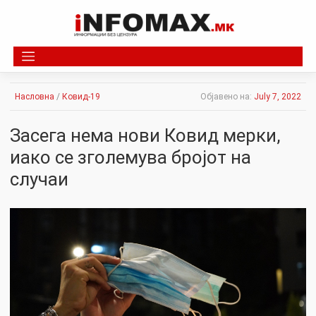
Skip
to
content
Насловна
/
Ковид-19
Објавено на:
July 7, 2022
Засега нема нови Ковид мерки,
иако се зголемува бројот на
случаи