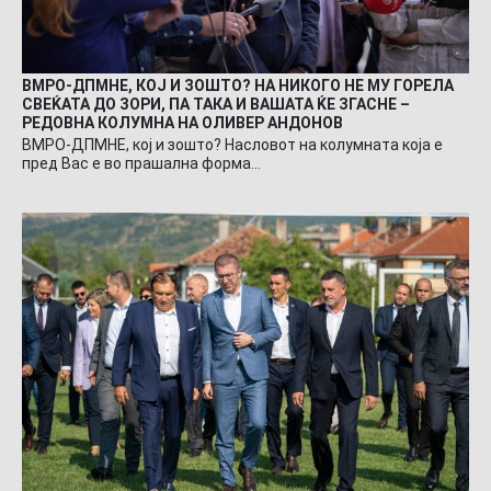
ВМРО-ДПМНЕ, КОЈ И ЗОШТО? НА НИКОГО НЕ МУ ГОРЕЛА
СВЕЌАТА ДО ЗОРИ, ПА ТАКА И ВАШАТА ЌЕ ЗГАСНЕ –
РЕДОВНА КОЛУМНА НА ОЛИВЕР АНДОНОВ
ВМРО-ДПМНЕ, кој и зошто? Насловот на колумната која е
пред Вас е во прашална форма…