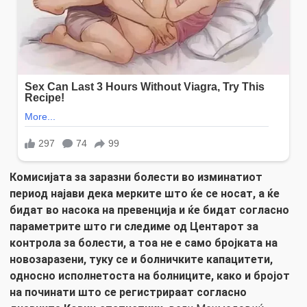
Комисијата за заразни болести во изминатиот
период најави дека мерките што ќе се носат, а ќе
бидат во насока на превенција и ќе бидат согласно
параметрите што ги следиме од Центарот за
контрола за болести, а тоа не е само бројката на
новозаразени, туку се и болничките капацитети,
односно исполнетоста на болниците, како и бројот
на починати што се регистрираат согласно