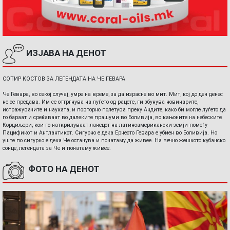
ИЗЈАВА НА ДЕНОТ
СОТИР КОСТОВ ЗА ЛЕГЕНДАТА НА ЧЕ ГЕВАРА
Че Гевара, во секој случај, умре на време, за да израсне во мит. Мит, кој до ден денес
не се предава. Им се оттргнува на луѓето од рацете, ги збунува новинарите,
истражувачите и науката, и повторно полетува преку Андите, како би могле луѓето да
го бараат и среќаваат во далеките прашуми во Боливија, во кањоните на небеските
Кордиљери, кои го наткрилуваат ланецот на латиноамерикански земји помеѓу
Пацификот и Антлантикот. Сигурно е дека Ернесто Гевара е убиен во Боливија. Но
уште по сигурно е дека Че останува и понатаму да живее. На вечно жешкото кубанско
сонце, легендата за Че и понатаму живее.
ФОТО НА ДЕНОТ