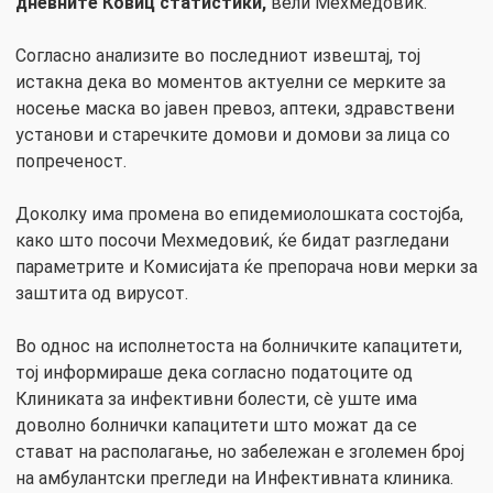
дневните Ковиц статистики,
вели Мехмедовиќ.
Согласно анализите во последниот извештај, тој
истакна дека во моментов актуелни се мерките за
носење маска во јавен превоз, аптеки, здравствени
установи и старечките домови и домови за лица со
попреченост.
Доколку има промена во епидемиолошката состојба,
како што посочи Мехмедовиќ, ќе бидат разгледани
параметрите и Комисијата ќе препорача нови мерки за
заштита од вирусот.
Во однос на исполнетоста на болничките капацитети,
тој информираше дека согласно податоците од
Клиниката за инфективни болести, сè уште има
доволно болнички капацитети што можат да се
стават на располагање, но забележан е зголемен број
на амбулантски прегледи на Инфективната клиника.