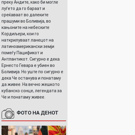
преку Андите, како би могле
луѓето да го бараат и
среќаваат во далеките
прашуми во Боливија, во
кањоните на небеските
Кордиљери, кои го
УШНИЦАТА
наткрилуваат ланецот на
латиноамерикански земји
помеѓу Пацификот и
Антлантикот. Сигурно е дека
Ернесто Гевара е убиен во
Боливија. Но уште по сигурно е
дека Че останува и понатаму
да живее. На вечно жешкото
кубанско сонце, легендата за
Че и понатаму живее.
ФОТО НА ДЕНОТ