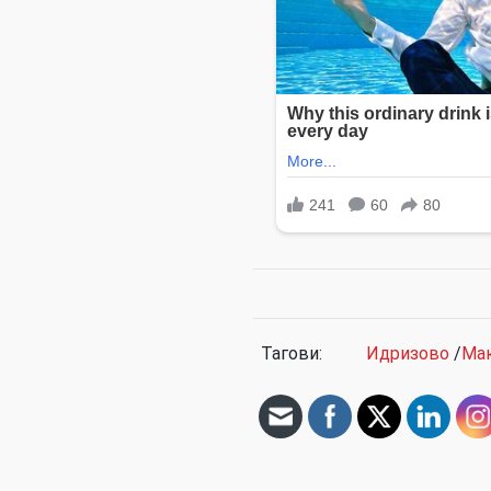
Тагови:
Идризово
/
Мак