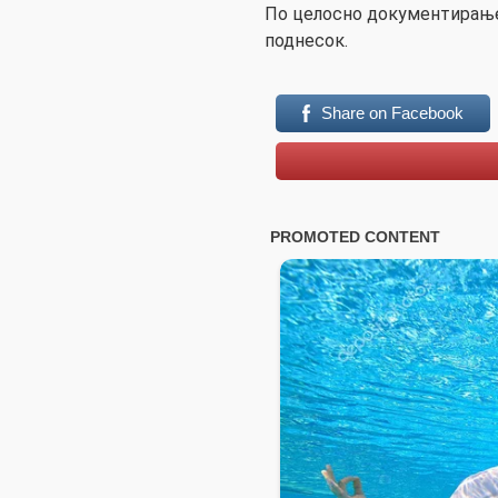
По целосно документирање 
поднесок.
Share on Facebook