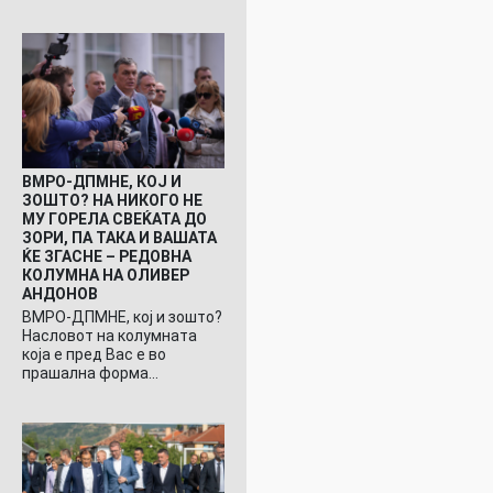
ВМРО-ДПМНЕ, КОЈ И
ЗОШТО? НА НИКОГО НЕ
МУ ГОРЕЛА СВЕЌАТА ДО
ЗОРИ, ПА ТАКА И ВАШАТА
ЌЕ ЗГАСНЕ – РЕДОВНА
КОЛУМНА НА ОЛИВЕР
АНДОНОВ
ВМРО-ДПМНЕ, кој и зошто?
Насловот на колумната
која е пред Вас е во
прашална форма…