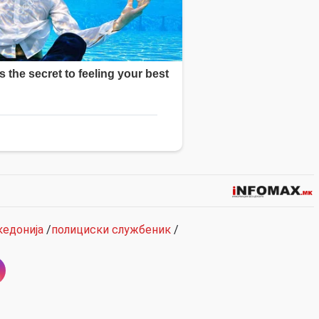
едонија
/
полициски службеник
/