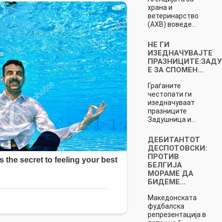
храна и
ветеринарство
(АХВ) воведе…
НЕ ГИ
ИЗЕДНАЧУВАЈТЕ
ПРАЗНИЦИТЕ:ЗАД
Е ЗА СПОМЕН…
Граѓаните
честопати ги
изедначуваат
празниците
Задушница и…
ДЕБИТАНТОТ
ДЕСПОТОВСКИ:
ПРОТИВ
БЕЛГИЈА
МОРАМЕ ДА
БИДЕМЕ…
Македонската
фудбалска
репрезентација в