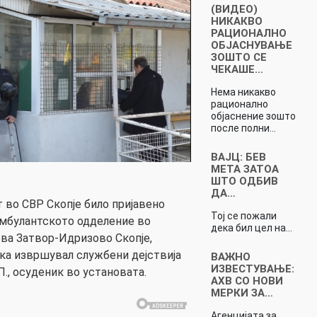
(ВИДЕО)
НИКАКВО
РАЦИОНАЛНО
ОБЈАСНУВАЊЕ
ЗОШТО СЕ
ЧЕКАШЕ…
Нема никакво
рационално
објаснение зошто
после полни…
ВАЈЦ: БЕВ
МЕТА ЗАТОА
ШТО ОДБИВ
ДА…
т во СВР Скопје било пријавено
Тој се пожали
 амбулантското одделение во
дека бил цел на…
ва Затвор-Идризово Скопје,
ка извршувал службени дејствија
ВАЖНО
ИЗВЕСТУВАЊЕ:
П., осуденик во установата.
АХВ СО НОВИ
МЕРКИ ЗА…
Агенцијата за