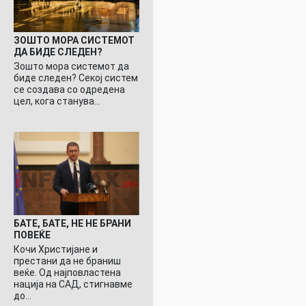
ЗОШТО МОРА СИСТЕМОТ
ДА БИДЕ СЛЕДЕН?
Зошто мора системот да
биде следен? Секој систем
се создава со одредена
цел, кога станува…
БАТЕ, БАТЕ, НЕ НЕ БРАНИ
ПОВЕЌЕ
Кочи Христијане и
престани да не браниш
веќе. Од најповластена
нација на САД, стигнавме
до…