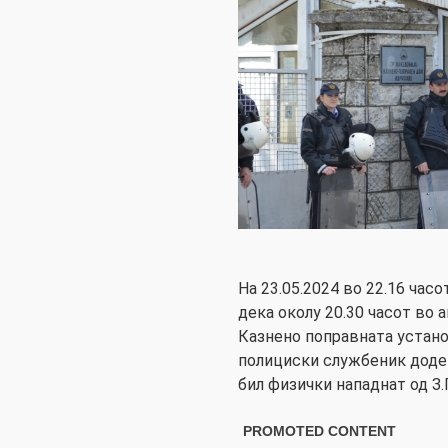
На 23.05.2024 во 22.16 часо
дека околу 20.30 часот во
Казнено поправната устано
полициски службеник доде
бил физички нападнат од З.