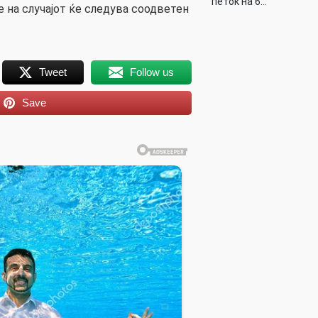
петок на 6…
на случајот ќе следува соодветен
Tweet
Follow us
Save