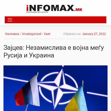
Skip
to
content
Насловна
/
Uncategorized
•
Свет
Објавено на:
January 27, 2022
Зајцев: Незамислива е војна меѓу
Русија и Украина