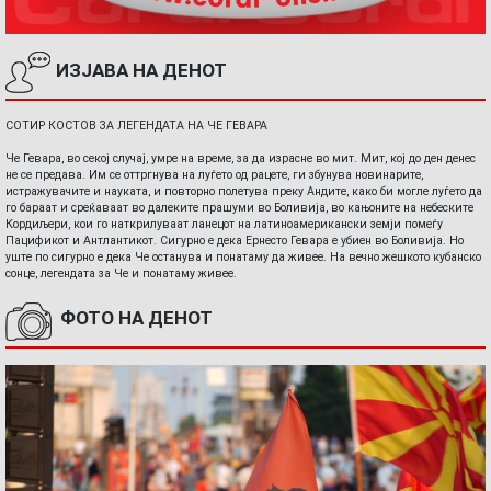
ИЗЈАВА НА ДЕНОТ
СОТИР КОСТОВ ЗА ЛЕГЕНДАТА НА ЧЕ ГЕВАРА
Че Гевара, во секој случај, умре на време, за да израсне во мит. Мит, кој до ден денес
не се предава. Им се оттргнува на луѓето од рацете, ги збунува новинарите,
истражувачите и науката, и повторно полетува преку Андите, како би могле луѓето да
го бараат и среќаваат во далеките прашуми во Боливија, во кањоните на небеските
Кордиљери, кои го наткрилуваат ланецот на латиноамерикански земји помеѓу
Пацификот и Антлантикот. Сигурно е дека Ернесто Гевара е убиен во Боливија. Но
уште по сигурно е дека Че останува и понатаму да живее. На вечно жешкото кубанско
сонце, легендата за Че и понатаму живее.
ФОТО НА ДЕНОТ