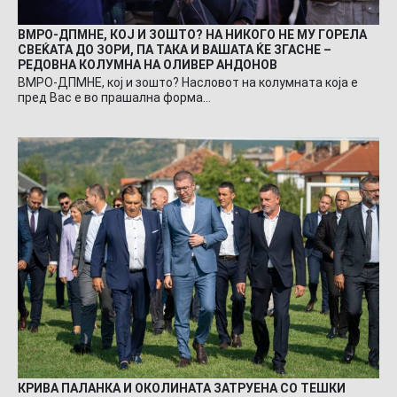
ВМРО-ДПМНЕ, КОЈ И ЗОШТО? НА НИКОГО НЕ МУ ГОРЕЛА
СВЕЌАТА ДО ЗОРИ, ПА ТАКА И ВАШАТА ЌЕ ЗГАСНЕ –
РЕДОВНА КОЛУМНА НА ОЛИВЕР АНДОНОВ
ВМРО-ДПМНЕ, кој и зошто? Насловот на колумната која е
пред Вас е во прашална форма…
КРИВА ПАЛАНКА И ОКОЛИНАТА ЗАТРУЕНА СО ТЕШКИ