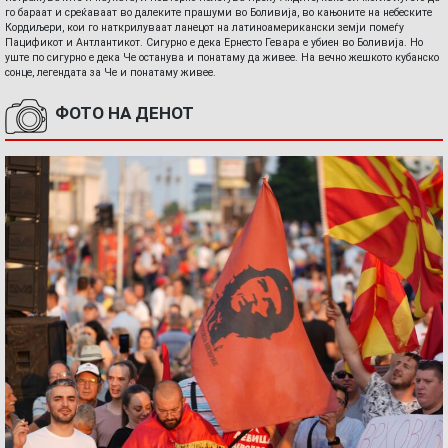
го бараат и среќаваат во далеките прашуми во Боливија, во кањоните на небеските
Кордиљери, кои го наткрилуваат ланецот на латиноамерикански земји помеѓу
Пацификот и Антлантикот. Сигурно е дека Ернесто Гевара е убиен во Боливија. Но
уште по сигурно е дека Че останува и понатаму да живее. На вечно жешкото кубанско
сонце, легендата за Че и понатаму живее.
ФОТО НА ДЕНОТ