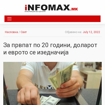
Skip
to
content
Насловна
/
Свет
Објавено на:
July 12, 2022
За првпат по 20 години, доларот
и еврото се изедначија