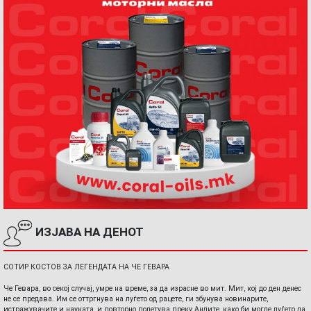
ИЗЈАВА НА ДЕНОТ
СОТИР КОСТОВ ЗА ЛЕГЕНДАТА НА ЧЕ ГЕВАРА
Че Гевара, во секој случај, умре на време, за да израсне во мит. Мит, кој до ден денес
не се предава. Им се оттргнува на луѓето од рацете, ги збунува новинарите,
истражувачите и науката, и повторно полетува преку Андите, како би могле луѓето да