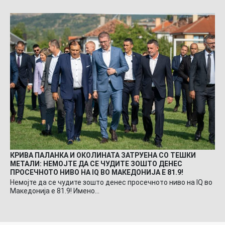
КРИВА ПАЛАНКА И ОКОЛИНАТА ЗАТРУЕНА СО ТЕШКИ
МЕТАЛИ: НЕМОЈТЕ ДА СЕ ЧУДИТЕ ЗОШТО ДЕНЕС
ПРОСЕЧНОТО НИВО НА IQ ВО МАКЕДОНИЈА Е 81.9!
Немојте да се чудите зошто денес просечното ниво на IQ во
Македонија е 81.9! Имено…