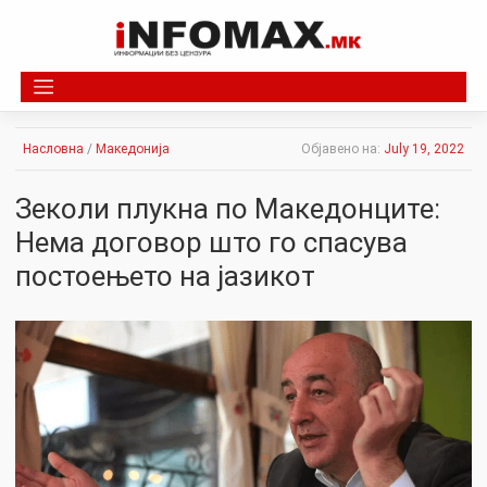
Skip
to
content
Насловна
/
Македонија
Објавено на:
July 19, 2022
Зеколи плукна по Македонците:
Нема договор што го спасува
постоењето на јазикот