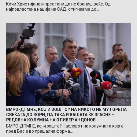
Кочи Христијане и престани да не браниш веќе. Од
најповластена нација на САД, стигнавме до…
ВМРО-ДПМНЕ, КОЈ И ЗОШТО? НА НИКОГО НЕ МУ ГОРЕЛА
СВЕЌАТА ДО ЗОРИ, ПА ТАКА И ВАШАТА ЌЕ ЗГАСНЕ –
РЕДОВНА КОЛУМНА НА ОЛИВЕР АНДОНОВ
ВМРО-ДПМНЕ, кој и зошто? Насловот на колумната која е
пред Вас е во прашална форма…