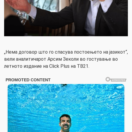
„Нема договор што го спасува постоењето на јазикот“,
вели аналитичарот Арсим Зеколи во гостување во
летното издание на Click Plus на ТВ21.