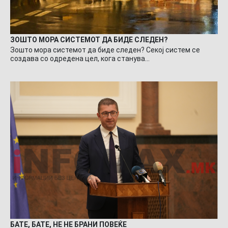
ЗОШТО МОРА СИСТЕМОТ ДА БИДЕ СЛЕДЕН?
Зошто мора системот да биде следен? Секој систем се
создава со одредена цел, кога станува…
БАТЕ, БАТЕ, НЕ НЕ БРАНИ ПОВЕЌЕ