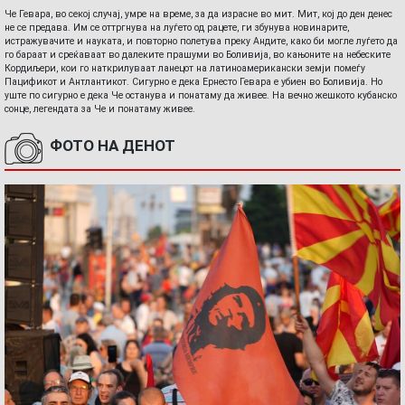
Че Гевара, во секој случај, умре на време, за да израсне во мит. Мит, кој до ден денес
не се предава. Им се оттргнува на луѓето од рацете, ги збунува новинарите,
истражувачите и науката, и повторно полетува преку Андите, како би могле луѓето да
го бараат и среќаваат во далеките прашуми во Боливија, во кањоните на небеските
Кордиљери, кои го наткрилуваат ланецот на латиноамерикански земји помеѓу
Пацификот и Антлантикот. Сигурно е дека Ернесто Гевара е убиен во Боливија. Но
уште по сигурно е дека Че останува и понатаму да живее. На вечно жешкото кубанско
сонце, легендата за Че и понатаму живее.
ФОТО НА ДЕНОТ