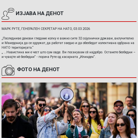
ИЗЈАВА НА ДЕНОТ
МАРК РУТЕ, ГЕНЕРАЛЕН СЕКРЕТАР НА НАТО, 03.03.2026
„Последниве денови гледаме колку е важно сите 32 сојузнички држави, вклучително
и Македонија да се здружат, да работат заедно и да обезбедат колективна одбрана на
НАТО територијата.“
„ ...Навистина ми е чест што сум овде. Ви посакувам сè најдобро. Останете безбедни –
и чувајте нè безбедни“ - порача Руте од касарната „Илинден“.
ФОТО НА ДЕНОТ