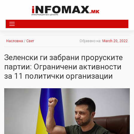
Skip
to
content
Насловна
/
Свет
Објавено на:
March 20, 2022
Зеленски ги забрани проруските
партии: Ограничени активности
за 11 политички организации