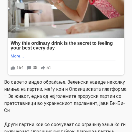
Во своето видео обраќање, Зеленски наведе неколку
имиња на партии, меѓу кои и Опозициската платформа
– За живот, една од најголемите проруски партии со
претставници во украинскиот парламент, јави Би-Би-
Си.
Други партии кои се соочуваат со ограничувања ќе ги
вклучуваат Опозицискиот блок, Шариева партија,