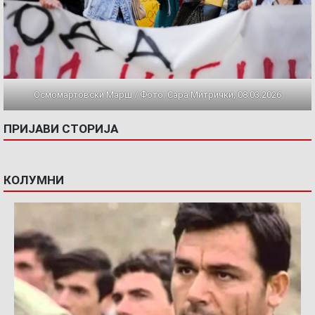
Осмомартовски Марш / Фото: Сара Митрички, 08.03.2026
ПРИЈАВИ СТОРИЈА
КОЛУМНИ