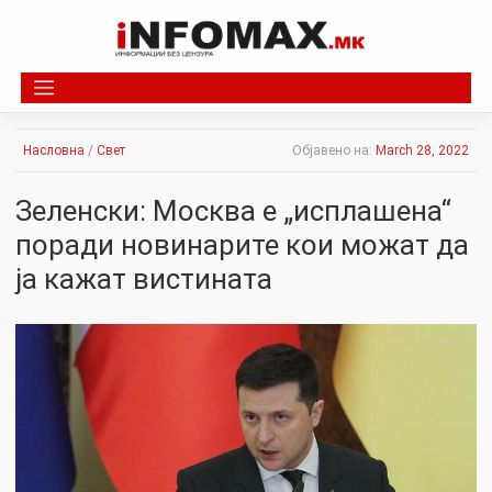
Skip
to
content
Насловна
/
Свет
Објавено на:
March 28, 2022
Зеленски: Москва е „исплашена“
поради новинарите кои можат да
ја кажат вистината