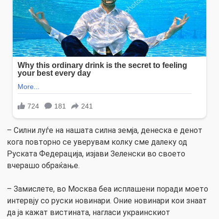
– Силни луѓе на нашата силна земја, денеска е денот
кога повторно се уверувам колку сме далеку од
Руската Федерација, изјави Зеленски во своето
вчерашо обраќање.
– Замислете, во Москва беа исплашени поради моето
интервју со руски новинари. Оние новинари кои знаат
да ја кажат вистината, нагласи украинскиот