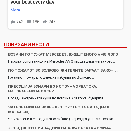
ПОВРЗАНИ ВЕСТИ
ВОЗАЧИ ГО ТУЖАТ MERCEDES: ВЖЕШТЕНОТО AMG ЛОГО…
Неколку сопственици на Mercedes-AMG тврдат дека металното…
ПО ПОЖАРОТ ВО ВОЛКОВО, ЖИТЕЛИТЕ БАРААТ ЗАКОН:…
Големиот пожар што денеска избувна во Волково…
ПРЕСУШИЈА БУНАРИ ВО ИСТОЧНА ХРВАТСКА,
НАТОВАРЕНИ БРОДОВИ…
Поради екстремната суша во источна Хрватска, бунарите…
ЗАТВОРЕНИК НА ВИКЕНД-ОТСУСТВО ЈА НАПАДНАЛ
МАЈКА СИ,…
Четириесет и шестгодишен охриѓанец, кој издржувал затворска…
20-ГОДИШЕН ПРИПАДНИК НА АЛБАНСКАТА АРМИЈА