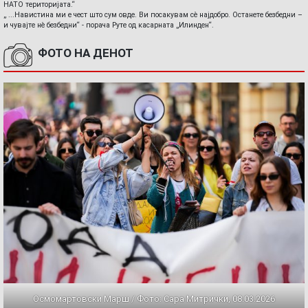
НАТО територијата.“
„ ...Навистина ми е чест што сум овде. Ви посакувам сè најдобро. Останете безбедни –
и чувајте нè безбедни“ - порача Руте од касарната „Илинден“.
ФОТО НА ДЕНОТ
Осмомартовски Марш / Фото: Сара Митрички, 08.03.2026