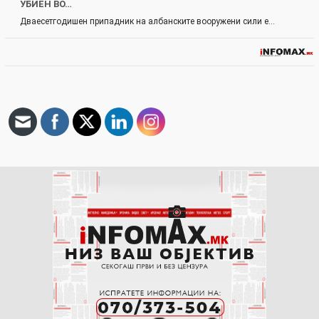
УБИЕН ВО…
Дваесетгодишен припадник на албанските вооружени сили е…