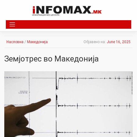
Skip
to
content
Насловна
/
Македонија
Објавено на:
June 16, 2025
Земјотрес во Македонија