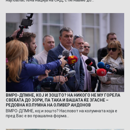
најповластена нација на САД, стигнавме до…
ВМРО-ДПМНЕ, КОЈ И ЗОШТО? НА НИКОГО НЕ МУ ГОРЕЛА
СВЕЌАТА ДО ЗОРИ, ПА ТАКА И ВАШАТА ЌЕ ЗГАСНЕ –
РЕДОВНА КОЛУМНА НА ОЛИВЕР АНДОНОВ
ВМРО-ДПМНЕ, кој и зошто? Насловот на колумната која е
пред Вас е во прашална форма…