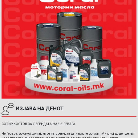
ИЗЈАВА НА ДЕНОТ
СОТИР КОСТОВ ЗА ЛЕГЕНДАТА НА ЧЕ ГЕВАРА
Че Гевара, во секој случај, умре на време, за да израсне во мит. Мит, кој до ден денес