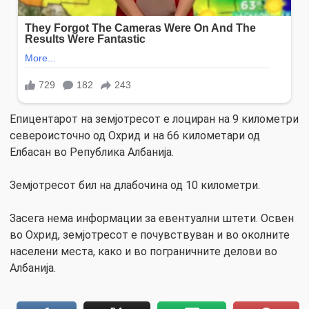
Епицентарот на земјотресот е лоциран на 9 километри
североисточно од Охрид и на 66 километари од
Елбасан во Република Албанија.
Земјотресот бил на длабочина од 10 километри.
Засега нема информации за евентуални штети. Освен
во Охрид, земјотресот е почувствуван и во околните
населени места, како и во пограничните делови во
Албанија.