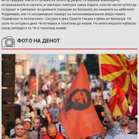
не се предава. Им се оттргнува на луѓето од рацете, ги збунува новинарите,
истражувачите и науката, и повторно полетува преку Андите, како би могле луѓето да
го бараат и среќаваат во далеките прашуми во Боливија, во кањоните на небеските
Кордиљери, кои го наткрилуваат ланецот на латиноамерикански земји помеѓу
Пацификот и Антлантикот. Сигурно е дека Ернесто Гевара е убиен во Боливија. Но
уште по сигурно е дека Че останува и понатаму да живее. На вечно жешкото кубанско
сонце, легендата за Че и понатаму живее.
ФОТО НА ДЕНОТ