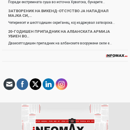
Поради екстремната суша во источна Хрватска, бунарите…
ЗАТВОРЕНИК НА ВИКЕНД-ОТСУСТВО ЈА НАПАДНАЛ
МАЈКА СИ,…
Четириесет и шестгодишен охриѓанец, кој издржувал затворска…
20-ГОДИШЕН ПРИПАДНИК НА АЛБАНСКАТА АРМИЈА
УБИЕН ВО…
Дваесетгодишен припадник на албанските вооружени сили е…