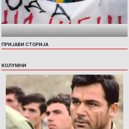
Осмомартовски Марш / Фото: Сара Митрички, 08.03.2026
ПРИЈАВИ СТОРИЈА
КОЛУМНИ