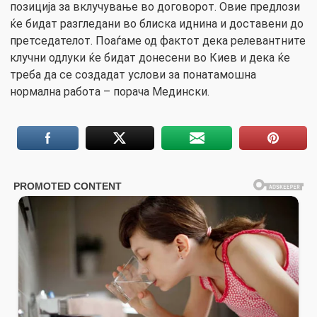
позиција за вклучување во договорот. Овие предлози
ќе бидат разгледани во блиска иднина и доставени до
претседателот. Поаѓаме од фактот дека релевантните
клучни одлуки ќе бидат донесени во Киев и дека ќе
треба да се создадат услови за понатамошна
нормална работа – порача Медински.