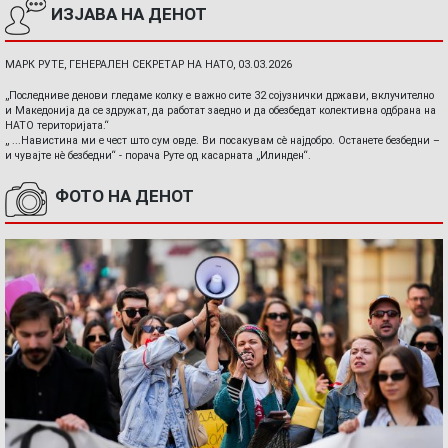
ИЗЈАВА НА ДЕНОТ
МАРК РУТЕ, ГЕНЕРАЛЕН СЕКРЕТАР НА НАТО, 03.03.2026
„Последниве денови гледаме колку е важно сите 32 сојузнички држави, вклучително
и Македонија да се здружат, да работат заедно и да обезбедат колективна одбрана на
НАТО територијата.“
„ ...Навистина ми е чест што сум овде. Ви посакувам сè најдобро. Останете безбедни –
и чувајте нè безбедни“ - порача Руте од касарната „Илинден“.
ФОТО НА ДЕНОТ