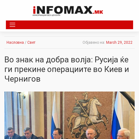
Skip
to
content
Насловна
/
Свет
Објавено на:
March 29, 2022
Во знак на добра волја: Русија ќе
ги прекине операциите во Киев и
Чернигов