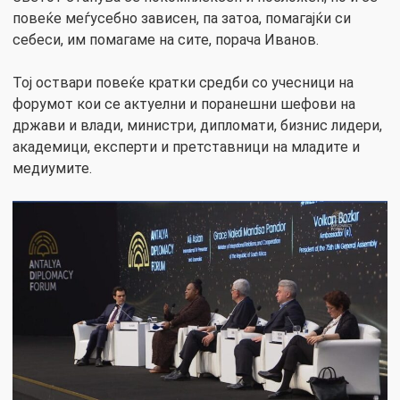
повеќе меѓусебно зависен, па затоа, помагајќи си
себеси, им помагаме на сите, порача Иванов.
Тој оствари повеќе кратки средби со учесници на
форумот кои се актуелни и поранешни шефови на
држави и влади, министри, дипломати, бизнис лидери,
академици, експерти и претставници на младите и
медиумите.