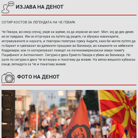
ИЗЈАВА НА ДЕНОТ
СОТИР КОСТОВ ЗА ЛЕГЕНДАТА НА ЧЕ ГЕВАРА
Че Гевара, во секој случај, умре на време, за да израсне во мит. Мит, кој до ден денес
не се предава. Им се оттргнува на луѓето од рацете, ги збунува новинарите,
истражувачите и науката, и повторно полетува преку Андите, како би могле луѓето да
го бараат и среќаваат во далеките прашуми во Боливија, во кањоните на небеските
Кордиљери, кои го наткрилуваат ланецот на латиноамерикански земји помеѓу
Пацификот и Антлантикот. Сигурно е дека Ернесто Гевара е убиен во Боливија. Но
уште по сигурно е дека Че останува и понатаму да живее. На вечно жешкото кубанско
сонце, легендата за Че и понатаму живее.
ФОТО НА ДЕНОТ