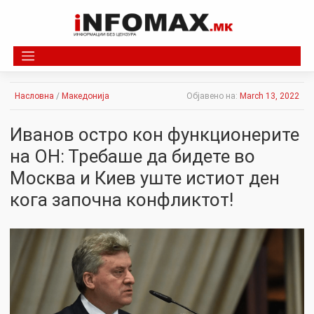
Skip
to
content
Насловна
/
Македонија
Објавено на:
March 13, 2022
Иванов остро кон функционерите
на ОН: Требаше да бидете во
Москва и Киев уште истиот ден
кога започна конфликтот!