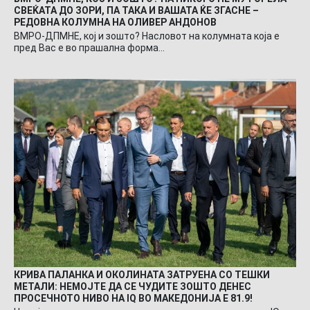
СВЕЌАТА ДО ЗОРИ, ПА ТАКА И ВАШАТА ЌЕ ЗГАСНЕ –
РЕДОВНА КОЛУМНА НА ОЛИВЕР АНДОНОВ
ВМРО-ДПМНЕ, кој и зошто? Насловот на колумната која е
пред Вас е во прашална форма…
КРИВА ПАЛАНКА И ОКОЛИНАТА ЗАТРУЕНА СО ТЕШКИ
МЕТАЛИ: НЕМОЈТЕ ДА СЕ ЧУДИТЕ ЗОШТО ДЕНЕС
ПРОСЕЧНОТО НИВО НА IQ ВО МАКЕДОНИЈА Е 81.9!