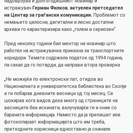
надоврзува и долгогодишниот новинар и
истражувач
Герман Филков
,
актуелен претседател
на Центар за граѓански комуникации.
Проблемот со
немањето целосни, дигитални и лесно достапни
архиви го карактеризира како „голем и сериозен“.
Пред неколку години бил ментор на новинар што
работел на истражувачка приказна за транспортните
коридори. Темата содржела податок од 1994 година,
па сакал да го потврди, да направи втора проверка.
„Не можејќи по електронски пат, отидов во
Националната и универзитетска библиотека во Скопје
и ги побарав дневните весници од тој месец. Се
шокирав кога видов дека многу од страниците на
весниците беа искинати, вклучувајќи ги и оние со
бараната информација. Наместо да ја препишат или
фотокопираат информацијата што им треба,
претходните корисници едноставно ја скинале