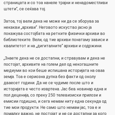
страницата и со тоа нанеле трајни и ненадоместливи
штети“, се сеќава тој.
Затоа, тој вели дека не може ни да се зборува за
некакви „архиви“. Неговото искуство јасно ја
покажува состојбата на ретките физички архиви во
библиотеките. Вели, од тие архиви понатаму зависи и
квалитетот и на „дигиталните“ архиви и содржини.
„Знаете дека не се достапни, и стравувам и дека не
постојат, архивите на голем дел од некогашните
медиуми во кои беше испишана историјата на оваа
земја. Тоа е сериозна дупка без факти од околу
дваесет години. Да не се чудиме после што и
историјата е често извртена. Јас бев новинар една и
пол деценија, со преку 250 телевизиски прилози и
емисии годишно, и сега немам ниту една секунда од
тие мои продукти. Не само што немам јас, тоа е и
помалку важно, не постојат и не се достапни за кого