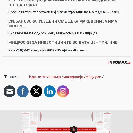
360 СТЕПЕНИ: (НЕ)СКРИЕНИ АКТЕРИ ВО МАКЕДОНИЈА
ПОТПАЛУВААТ…
Повеќе интернет-портали и фејсбук-страници на македонски јазик…
СИЉАНОВСКА: УБЕДЕНИ СМЕ ДЕКА МАКЕДОНИЈА ИМА
МНОГУ…
Билатералните односи меѓу Македонија и Индија да…
МИЦКОСКИ ЗА ИНВЕСТИЦИИТЕ ВО ДАТА ЦЕНТРИ: НИЕ…
Се обидуваме да ја развиваме државата, да…
Тагови:
Идентитет
/
истоија
/
македонија
/
Медиуми
/