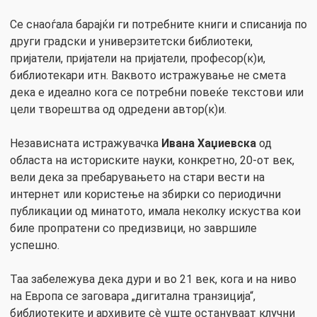
Се снаоѓала барајќи ги потребните книги и списанија по
други градски и универзитетски библиотеки,
пријатели, пријатели на пријатели, професор(к)и,
библиотекари итн. Ваквото истражување не смета
дека е идеално кога се потребни повеќе текстови или
цели творештва од одредени автор(к)и.
Независната истражувачка
Ивана Хаџиевска
од
областа на историските науки, конкретно, 20-от век,
вели дека за пребарувањето на стари вести на
интернет или користење на збирки со периодични
публикации од минатото, имала неколку искуства кои
биле пропратени со предизвици, но завршиле
успешно.
Таа забележува дека дури и во 21 век, кога и на ниво
на Европа се заговара „дигитална транзиција“,
библиотеките и архивите сè уште остануваат клучни