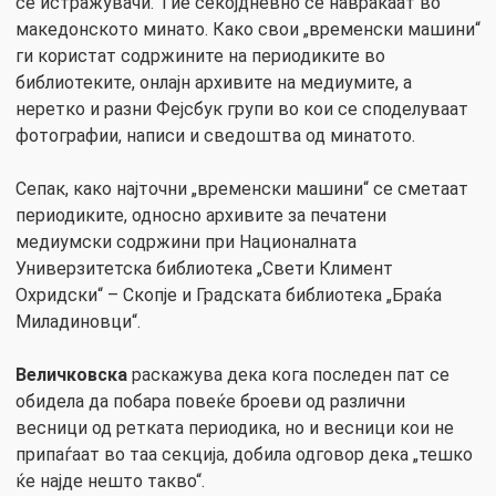
се истражувачи. Tие секојдневно се навраќаат во
македонското минато. Како свои „временски машини“
ги користат содржините на периодиките во
библиотеките, онлајн архивите на медиумите, а
неретко и разни Фејсбук групи во кои се споделуваат
фотографии, написи и сведоштва од минатото.
Сепак, како најточни „временски машини“ се сметаат
периодиките, односно архивите за печатени
медиумски содржини при Националната
Универзитетска библиотека „Свети Климент
Охридски“ – Скопје и Градската библиотека „Браќа
Миладиновци“.
Величковска
раскажува дека кога последен пат се
обидела да побара повеќе броеви од различни
весници од ретката периодика, но и весници кои не
припаѓаат во таа секција, добила одговор дека „тешко
ќе најде нешто такво“.