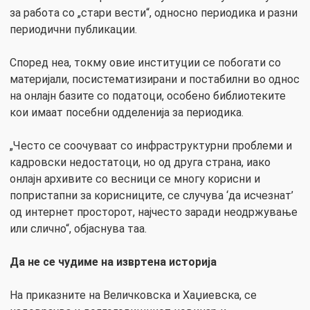
за работа со „стари вести“, односно периодика и разни
периодични публикации.
Според неа, токму овие институции се побогати со
материјали, посистематизирани и постабилни во однос
на онлајн базите со податоци, особено библиотеките
кои имаат посебни одделенија за периодика.
„Често се соочуваат со инфраструктурни проблеми и
кадровски недостатоци, но од друга страна, иако
онлајн архивите со весници се многу корисни и
попристапни за корисниците, се случува ‘да исчезнат’
од интернет просторот, најчесто заради неодржување
или слично“, објаснува таа.
Да не се чудиме на извртена историја
На приказните на Величковска и Хаџиевска, се