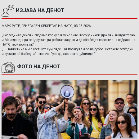
ИЗЈАВА НА ДЕНОТ
МАРК РУТЕ, ГЕНЕРАЛЕН СЕКРЕТАР НА НАТО, 03.03.2026
„Последниве денови гледаме колку е важно сите 32 сојузнички држави, вклучително
и Македонија да се здружат, да работат заедно и да обезбедат колективна одбрана на
НАТО територијата.“
„ ...Навистина ми е чест што сум овде. Ви посакувам сè најдобро. Останете безбедни –
и чувајте нè безбедни“ - порача Руте од касарната „Илинден“.
ФОТО НА ДЕНОТ