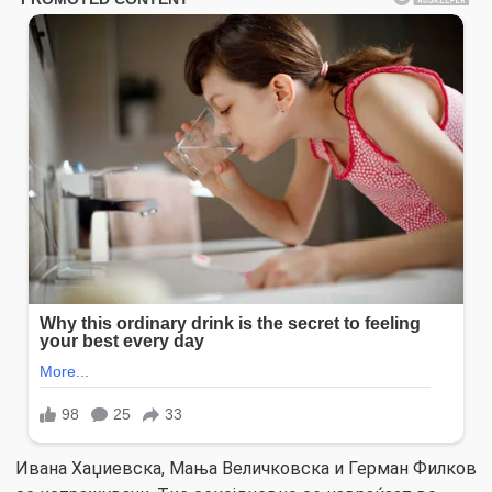
Ивана Хаџиевска, Мања Величковска и Герман Филков