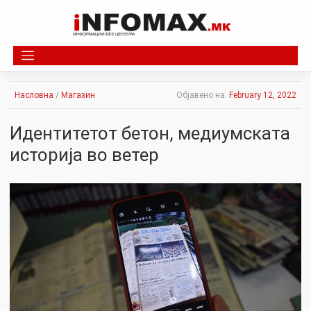
Skip
to
content
Насловна
/
Магазин
Објавено на:
February 12, 2022
Идентитетот бетон, медиумската
историја во ветер