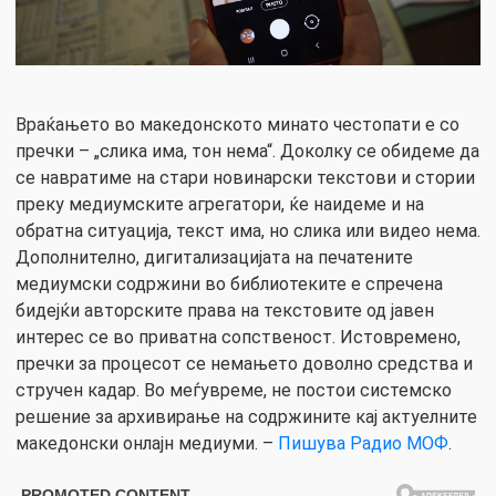
Враќањето во македонското минато честопати е со
пречки – „слика има, тон нема“. Доколку се обидеме да
се навратиме на стари новинарски текстови и стории
преку медиумските агрегатори, ќе наидеме и на
обратна ситуација, текст има, но слика или видео нема.
Дополнително, дигитализацијата на печатените
медиумски содржини во библиотеките е спречена
бидејќи авторските права на текстовите од јавен
интерес се во приватна сопственост. Истовремено,
пречки за процесот се немањето доволно средства и
стручен кадар. Во меѓувреме, не постои системско
решение за архивирање на содржините кај актуелните
македонски онлајн медиуми. –
Пишува Радио МОФ
.