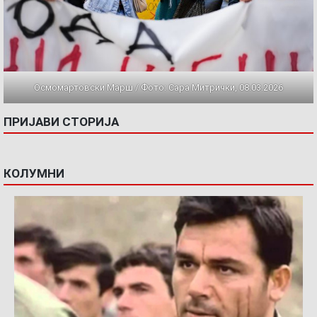
Осмомартовски Марш / Фото: Сара Митрички, 08.03.2026
ПРИЈАВИ СТОРИЈА
КОЛУМНИ