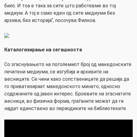
било. И тоа е така за сите што работевме во тој
медиум. А тој е само еден од сите медиуми без
архиви, без историја“, посочува Филков.
Каталогизирање на сегашноста
Со згаснувањето на поголемиот број од македонските
печатени медиуми, се изгубија и архивите на
весниците. Се чини како сопствениците да решија да
го приватизираат македонското минато, односно
содржините од јавен интерес. Броевите на згаснатите
весници, во физичка форма, граѓаните можат да ги
најдат единствено во периодиките на библиотеките.