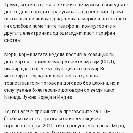
Трамп, кој ги потресе светските пазари во последните
десет дена поради стравувањата од рецесија. Трамп
потоа олесни некои од најавените мерки и во петокот
ги ослободи паметните телефони, компјутерите и
другата електроника од одмаздничкиот тарифен
систем.
Мерц, кој минатата недела постигна коалициски
договор со Социјалдемократската партија (СПД),
планира да ја преземе функцијата на 6 мај. Во
интервјуто тој најави дека целта му е нов
трансатлантски трговски договор без царини, но и
склучување билатерални договори со земји како
Канада, Јужна Кореја и Индија.
Тој го нарече прекинот на преговорите за TTIP
(Трансатлантско трговско и инвестициско
партнерство) во 2010-тите пропуштена шанса. Мерц,
исто така, рече дека Германија е отворена за увоз на