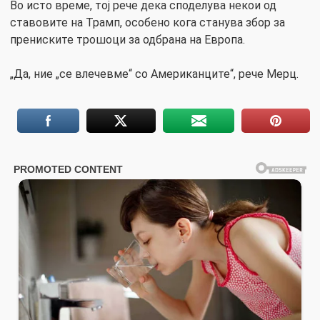
Во исто време, тој рече дека споделува некои од
ставовите на Трамп, особено кога станува збор за
прениските трошоци за одбрана на Европа.
„Да, ние „се влечевме“ со Американците“, рече Мерц.