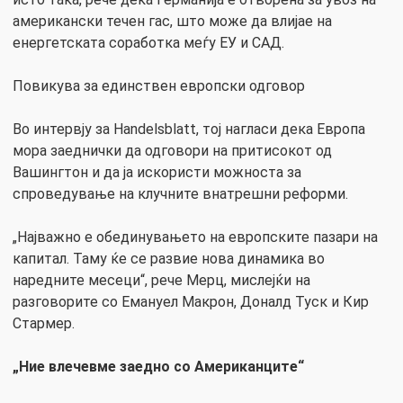
американски течен гас, што може да влијае на
енергетската соработка меѓу ЕУ и САД.
Повикува за единствен европски одговор
Во интервју за Handelsblatt, тој нагласи дека Европа
мора заеднички да одговори на притисокот од
Вашингтон и да ја искористи можноста за
спроведување на клучните внатрешни реформи.
„Најважно е обединувањето на европските пазари на
капитал. Таму ќе се развие нова динамика во
наредните месеци“, рече Мерц, мислејќи на
разговорите со Емануел Макрон, Доналд Туск и Кир
Стармер.
„Ние влечевме заедно со Американците“