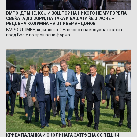
ВМРО-ДПМНЕ, КОЈ И ЗОШТО? НА НИКОГО НЕ МУ ГОРЕЛА
СВЕЌАТА ДО ЗОРИ, ПА ТАКА И ВАШАТА ЌЕ ЗГАСНЕ –
РЕДОВНА КОЛУМНА НА ОЛИВЕР АНДОНОВ
ВМРО-ДПМНЕ, кој и зошто? Насловот на колумната која е
пред Вас е во прашална форма…
КРИВА ПАЛАНКА И ОКОЛИНАТА ЗАТРУЕНА СО ТЕШКИ