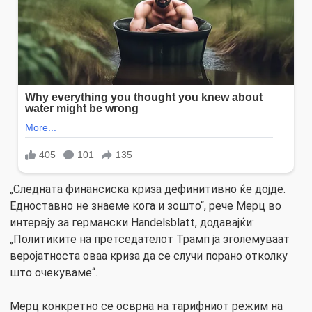
„Следната финансиска криза дефинитивно ќе дојде.
Едноставно не знаеме кога и зошто“, рече Мерц во
интервју за германски Handelsblatt, додавајќи:
„Политиките на претседателот Трамп ја зголемуваат
веројатноста оваа криза да се случи порано отколку
што очекуваме“.
Мерц конкретно се осврна на тарифниот режим на