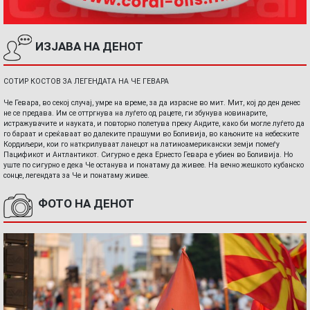
ИЗЈАВА НА ДЕНОТ
СОТИР КОСТОВ ЗА ЛЕГЕНДАТА НА ЧЕ ГЕВАРА
Че Гевара, во секој случај, умре на време, за да израсне во мит. Мит, кој до ден денес
не се предава. Им се оттргнува на луѓето од рацете, ги збунува новинарите,
истражувачите и науката, и повторно полетува преку Андите, како би могле луѓето да
го бараат и среќаваат во далеките прашуми во Боливија, во кањоните на небеските
Кордиљери, кои го наткрилуваат ланецот на латиноамерикански земји помеѓу
Пацификот и Антлантикот. Сигурно е дека Ернесто Гевара е убиен во Боливија. Но
уште по сигурно е дека Че останува и понатаму да живее. На вечно жешкото кубанско
сонце, легендата за Че и понатаму живее.
ФОТО НА ДЕНОТ