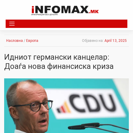
Skip
to
content
Насловна
/
Европа
Објавено на:
April 13, 2025
Идниот германски канцелар:
Доаѓа нова финансиска криза