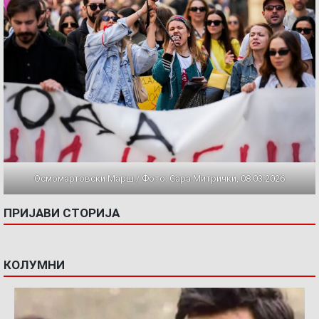
Осмомартовски Марш / Фото: Сара Митрички, 08.03.2026
ПРИЈАВИ СТОРИЈА
КОЛУМНИ