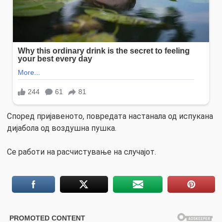
Според пријавеното, повредата настанала од испукана
дијабола од воздушна пушка.
Се работи на расчистување на случајот.