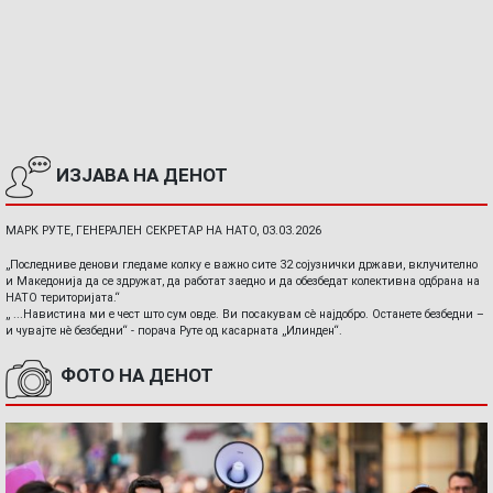
ИЗЈАВА НА ДЕНОТ
МАРК РУТЕ, ГЕНЕРАЛЕН СЕКРЕТАР НА НАТО, 03.03.2026
„Последниве денови гледаме колку е важно сите 32 сојузнички држави, вклучително
и Македонија да се здружат, да работат заедно и да обезбедат колективна одбрана на
НАТО територијата.“
„ ...Навистина ми е чест што сум овде. Ви посакувам сè најдобро. Останете безбедни –
и чувајте нè безбедни“ - порача Руте од касарната „Илинден“.
ФОТО НА ДЕНОТ