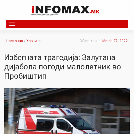
Skip
to
content
Насловна
/
Хроника
Објавено на:
March 27, 2022
Избегната трагедија: Залутана
дијабола погоди малолетник во
Пробиштип