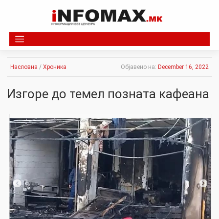
Skip
to
content
Насловна
/
Хроника
Објавено на:
December 16, 2022
Изгоре до темел позната кафеана