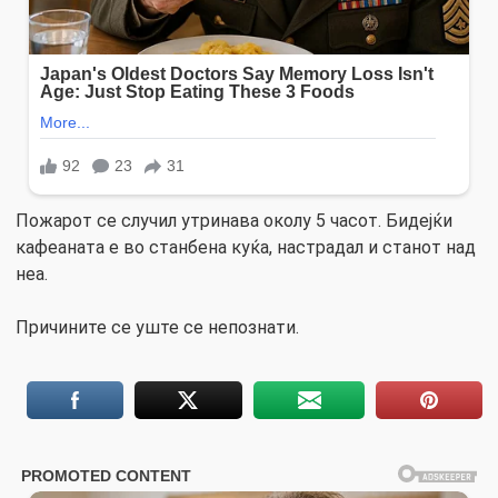
Пожарот се случил утринава околу 5 часот. Бидејќи
кафеаната е во станбена куќа, настрадал и станот над
неа.
Причините се уште се непознати.