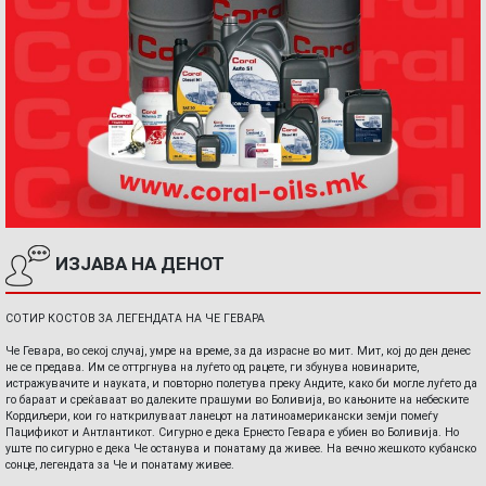
ИЗЈАВА НА ДЕНОТ
СОТИР КОСТОВ ЗА ЛЕГЕНДАТА НА ЧЕ ГЕВАРА
Че Гевара, во секој случај, умре на време, за да израсне во мит. Мит, кој до ден денес
не се предава. Им се оттргнува на луѓето од рацете, ги збунува новинарите,
истражувачите и науката, и повторно полетува преку Андите, како би могле луѓето да
го бараат и среќаваат во далеките прашуми во Боливија, во кањоните на небеските
Кордиљери, кои го наткрилуваат ланецот на латиноамерикански земји помеѓу
Пацификот и Антлантикот. Сигурно е дека Ернесто Гевара е убиен во Боливија. Но
уште по сигурно е дека Че останува и понатаму да живее. На вечно жешкото кубанско
сонце, легендата за Че и понатаму живее.