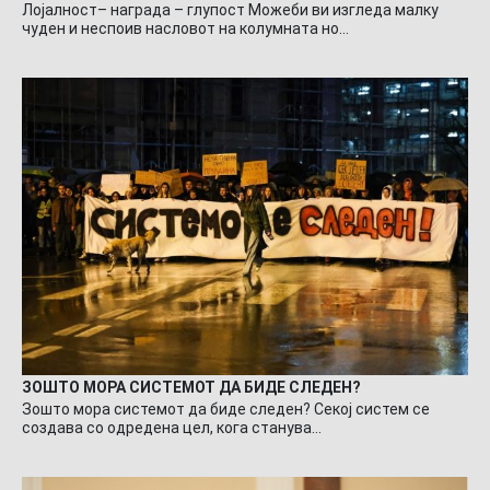
Лојалност– награда – глупост Можеби ви изгледа малку
чуден и неспоив насловот на колумната но…
ЗОШТО МОРА СИСТЕМОТ ДА БИДЕ СЛЕДЕН?
Зошто мора системот да биде следен? Секој систем се
создава со одредена цел, кога станува…