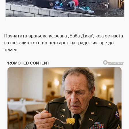
Познатата врањска кафеана „Баба Дика“, која се наоѓа
на шеталиштето во центарот на градот изгоре до
темел.