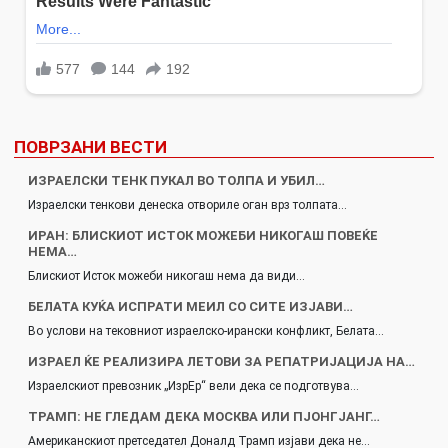
ПОВРЗАНИ ВЕСТИ
ИЗРАЕЛСКИ ТЕНК ПУКАЛ ВО ТОЛПА И УБИЛ…
Израелски тенкови денеска отвориле оган врз толпата…
ИРАН: БЛИСКИОТ ИСТОК МОЖЕБИ НИКОГАШ ПОВЕЌЕ
НЕМА…
Блискиот Исток можеби никогаш нема да види…
БЕЛАТА КУЌА ИСПРАТИ МЕИЛ СО СИТЕ ИЗЈАВИ…
Во услови на тековниот израелско-ирански конфликт, Белата…
ИЗРАЕЛ ЌЕ РЕАЛИЗИРА ЛЕТОВИ ЗА РЕПАТРИЈАЦИЈА НА…
Израелскиот превозник „ИзрЕр“ вели дека се подготвува…
ТРАМП: НЕ ГЛЕДАМ ДЕКА МОСКВА ИЛИ ПЈОНГЈАНГ…
Американскиот претседател Доналд Трамп изјави дека не…