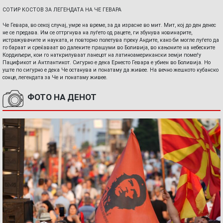
СОТИР КОСТОВ ЗА ЛЕГЕНДАТА НА ЧЕ ГЕВАРА
Че Гевара, во секој случај, умре на време, за да израсне во мит. Мит, кој до ден денес
не се предава. Им се оттргнува на луѓето од рацете, ги збунува новинарите,
истражувачите и науката, и повторно полетува преку Андите, како би могле луѓето да
го бараат и среќаваат во далеките прашуми во Боливија, во кањоните на небеските
Кордиљери, кои го наткрилуваат ланецот на латиноамерикански земји помеѓу
Пацификот и Антлантикот. Сигурно е дека Ернесто Гевара е убиен во Боливија. Но
уште по сигурно е дека Че останува и понатаму да живее. На вечно жешкото кубанско
сонце, легендата за Че и понатаму живее.
ФОТО НА ДЕНОТ