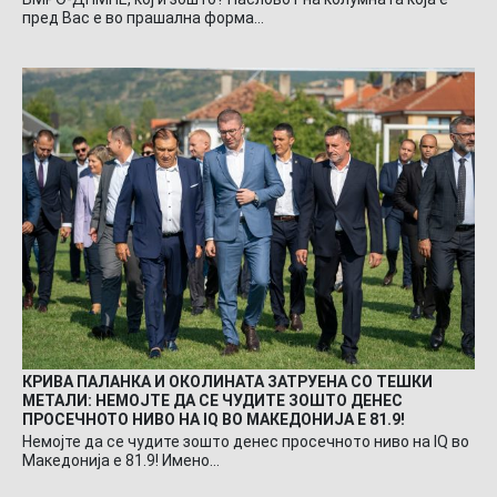
пред Вас е во прашална форма…
КРИВА ПАЛАНКА И ОКОЛИНАТА ЗАТРУЕНА СО ТЕШКИ
МЕТАЛИ: НЕМОЈТЕ ДА СЕ ЧУДИТЕ ЗОШТО ДЕНЕС
ПРОСЕЧНОТО НИВО НА IQ ВО МАКЕДОНИЈА Е 81.9!
Немојте да се чудите зошто денес просечното ниво на IQ во
Македонија е 81.9! Имено…