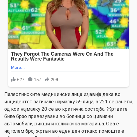
Палестинските медицински лица изјавија дека во
инцидентот загинале најмалку 59 лица, а 221 се ранети,
од кои најмалку 20 се во критична состојба. Жртвите
биле брзо превезувани во болница со цивилни
автомобили, рикши и колички за магариња. Ова е
најголем број жртви во еден ден откако помошта е