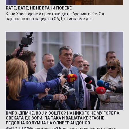
БАТЕ, БАТЕ, НЕ НЕ БРАНИ ПОВЕЌЕ
Кочи Христијане и престани да не браниш веќе. Од
најповластена нација на САД, стигнавме до…
ВМРО-ДПМНЕ, КОЈ И ЗОШТО? НА НИКОГО НЕ МУ ГОРЕЛА
СВЕЌАТА ДО ЗОРИ, ПА ТАКА И ВАШАТА ЌЕ ЗГАСНЕ –
РЕДОВНА КОЛУМНА НА ОЛИВЕР АНДОНОВ
ВМРО-ДПМНЕ, кој и зошто? Насловот на колумната која е