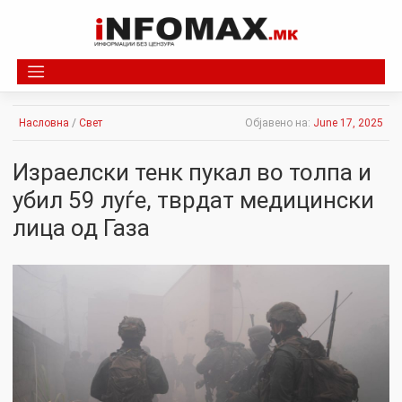
Skip
to
content
Насловна
/
Свет
Објавено на:
June 17, 2025
Израелски тенк пукал во толпа и
убил 59 луѓе, тврдат медицински
лица од Газа