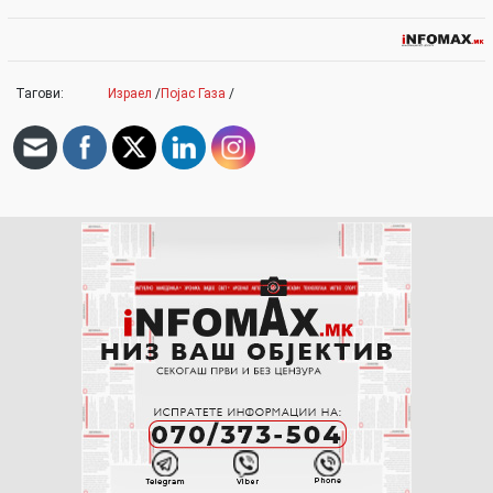
Тагови:
Израел
/
Појас Газа
/