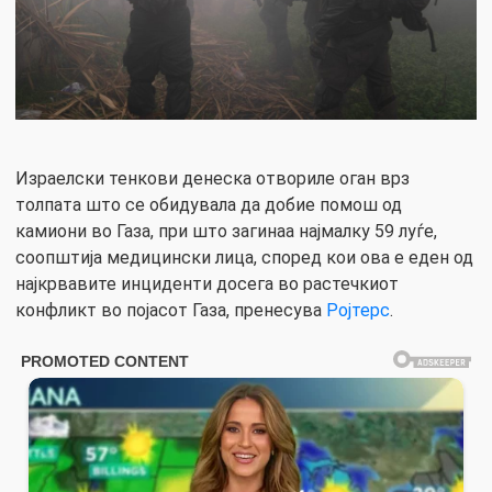
Израелски тенкови денеска отвориле оган врз
толпата што се обидувала да добие помош од
камиони во Газа, при што загинаа најмалку 59 луѓе,
соопштија медицински лица, според кои ова е еден од
најкрвавите инциденти досега во растечкиот
конфликт во појасот Газа, пренесува
Ројтерс
.