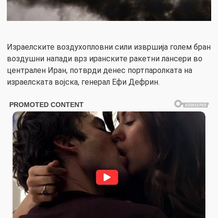
Израелските воздухопловни сили извршија голем бран
воздушни напади врз иранските ракетни лансери во
централен Иран, потврди денес портпаролката на
израелската војска, генерал Ефи Дефрин.