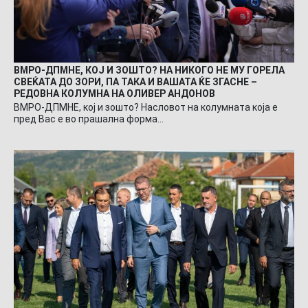
ВМРО-ДПМНЕ, КОЈ И ЗОШТО? НА НИКОГО НЕ МУ ГОРЕЛА
СВЕЌАТА ДО ЗОРИ, ПА ТАКА И ВАШАТА ЌЕ ЗГАСНЕ –
РЕДОВНА КОЛУМНА НА ОЛИВЕР АНДОНОВ
ВМРО-ДПМНЕ, кој и зошто? Насловот на колумната која е
пред Вас е во прашална форма…