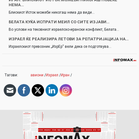
НЕМА…
Блискиот Исток можеби никогаш нема да види…
БЕЛАТА КУЌА ИСПРАТИ МЕИЛ СО СИТЕ ИЗЈАВИ…
Во услови на тековниот израелско-ирански конфликт, Белата…
ИЗРАЕЛ ЌЕ РЕАЛИЗИРА ЛЕТОВИ ЗА РЕПАТРИЈАЦИЈА НА…
Израелскиот превозник „ИзрЕр“ вели дека се подготвува…
Тагови:
авиони
/
Израел
/
Иран
/