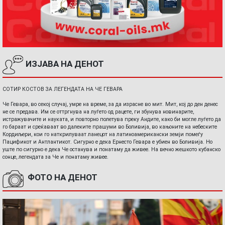
ИЗЈАВА НА ДЕНОТ
СОТИР КОСТОВ ЗА ЛЕГЕНДАТА НА ЧЕ ГЕВАРА
Че Гевара, во секој случај, умре на време, за да израсне во мит. Мит, кој до ден денес
не се предава. Им се оттргнува на луѓето од рацете, ги збунува новинарите,
истражувачите и науката, и повторно полетува преку Андите, како би могле луѓето да
го бараат и среќаваат во далеките прашуми во Боливија, во кањоните на небеските
Кордиљери, кои го наткрилуваат ланецот на латиноамерикански земји помеѓу
Пацификот и Антлантикот. Сигурно е дека Ернесто Гевара е убиен во Боливија. Но
уште по сигурно е дека Че останува и понатаму да живее. На вечно жешкото кубанско
сонце, легендата за Че и понатаму живее.
ФОТО НА ДЕНОТ