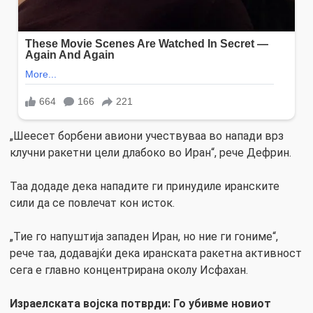
„Шеесет борбени авиони учествуваа во напади врз
клучни ракетни цели длабоко во Иран“, рече Дефрин.
Таа додаде дека нападите ги принудиле иранските
сили да се повлечат кон исток.
„Тие го напуштија западен Иран, но ние ги гониме“,
рече таа, додавајќи дека иранската ракетна активност
сега е главно концентрирана околу Исфахан.
Израелската војска потврди: Го убивме новиот