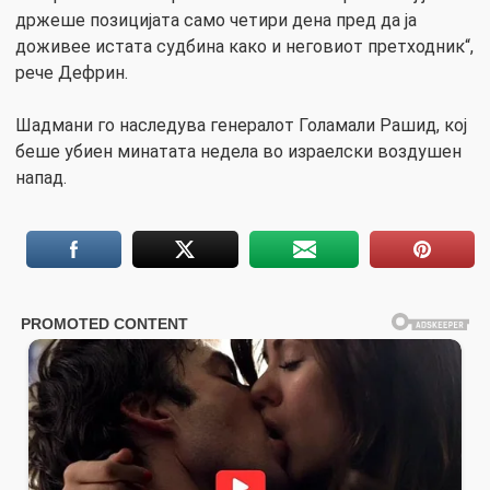
држеше позицијата само четири дена пред да ја
доживее истата судбина како и неговиот претходник“,
рече Дефрин.
Шадмани го наследува генералот Голамали Рашид, кој
беше убиен минатата недела во израелски воздушен
напад.