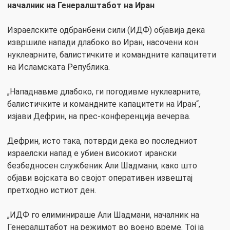
началник на Генералштабот на Иран
Израелските одбранбени сили (ИДФ) објавија дека
извршиле напади длабоко во Иран, насочени кон
нуклеарните, балистичките и командните капацитети
на Исламската Република.
„Нападнавме длабоко, ги погодивме нуклеарните,
балистичките и командните капацитети на Иран“,
изјави Дефрин, на прес-конференција вечерва.
Дефрин, исто така, потврди дека во последниот
израелски напад е убиен високиот ирански
безбедносен службеник Али Шадмани, како што
објави војската во својот оперативен извештај
претходно истиот ден.
„ИДФ го елиминираше Али Шадмани, началник на
Генералштабот на режимот во воено време. Тој ја