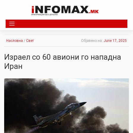
Skip
to
content
Насловна
/
Свет
Објавено на:
June 17, 2025
Израел со 60 авиони го нападна
Иран