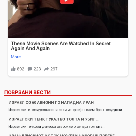
ПОВРЗАНИ ВЕСТИ
ИЗРАЕЛ СО 60 АВИОНИ ГО НАПАДНА ИРАН
Израелските воздухопловни сили извршија голем бран воздушни…
ИЗРАЕЛСКИ ТЕНК ПУКАЛ ВО ТОЛПА И УБИЛ…
Израелски тенкови денеска отвориле оган врз толпата…
ИРАН: БЛИСКИОТ ИСТОК МОЖЕБИ НИКОГАШ ПОВЕЌЕ