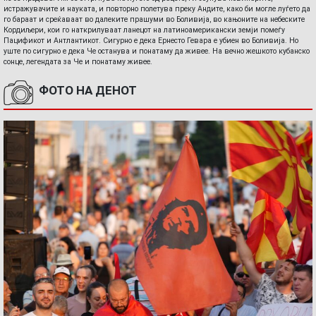
истражувачите и науката, и повторно полетува преку Андите, како би могле луѓето да
го бараат и среќаваат во далеките прашуми во Боливија, во кањоните на небеските
Кордиљери, кои го наткрилуваат ланецот на латиноамерикански земји помеѓу
Пацификот и Антлантикот. Сигурно е дека Ернесто Гевара е убиен во Боливија. Но
уште по сигурно е дека Че останува и понатаму да живее. На вечно жешкото кубанско
сонце, легендата за Че и понатаму живее.
ФОТО НА ДЕНОТ