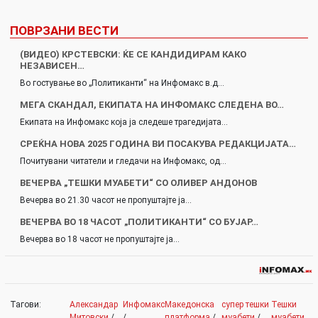
ПОВРЗАНИ ВЕСТИ
(ВИДЕО) КРСТЕВСКИ: ЌЕ СЕ КАНДИДИРАМ КАКО
НЕЗАВИСЕН…
Во гостување во „Политиканти“ на Инфомакс в.д…
МЕГА СКАНДАЛ, ЕКИПАТА НА ИНФОМАКС СЛЕДЕНА ВО…
Екипата на Инфомакс која ја следеше трагедијата…
СРЕЌНА НОВА 2025 ГОДИНА ВИ ПОСАКУВА РЕДАКЦИЈАТА…
Почитувани читатели и гледачи на Инфомакс, од…
ВЕЧЕРВА „ТЕШКИ МУАБЕТИ“ СО ОЛИВЕР АНДОНОВ
Вечерва во 21.30 часот не пропуштајте ја…
ВЕЧЕРВА ВО 18 ЧАСОТ „ПОЛИТИКАНТИ“ СО БУЈАР…
Вечерва во 18 часот не пропуштајте ја…
Тагови:
Александар
Инфомакс
Македонска
супер тешки
Тешки
Митовски
/
/
платформа
/
муабети
/
муабети