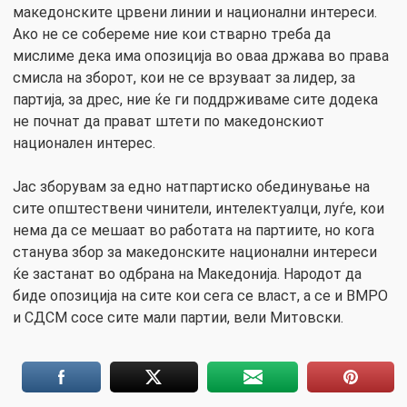
македонските црвени линии и национални интереси.
Ако не се собереме ние кои стварно треба да
мислиме дека има опозиција во оваа држава во права
смисла на зборот, кои не се врзуваат за лидер, за
партија, за дрес, ние ќе ги поддрживаме сите додека
не почнат да прават штети по македонскиот
национален интерес.
Јас зборувам за едно натпартиско обединување на
сите општествени чинители, интелектуалци, луѓе, кои
нема да се мешаат во работата на партиите, но кога
станува збор за македонските национални интереси
ќе застанат во одбрана на Македонија. Народот да
биде опозиција на сите кои сега се власт, а се и ВМРО
и СДСМ сосе сите мали партии, вели Митовски.