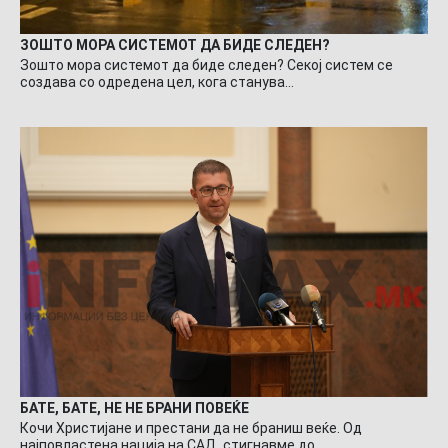
ЗОШТО МОРА СИСТЕМОТ ДА БИДЕ СЛЕДЕН?
Зошто мора системот да биде следен? Секој систем се
создава со одредена цел, кога станува…
БАТЕ, БАТЕ, НЕ НЕ БРАНИ ПОВЕЌЕ
Кочи Христијане и престани да не браниш веќе. Од
најповластена нација на САД, стигнавме до…