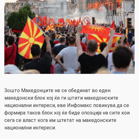
Зошто Македонците не се обединат во еден
македонски блок кој ќе ги штити македонските
национални интереси, еве Инфомакс повикува да се
формира таков блок кој ќе биде опозција на сите кои
сега се власт кога им штетат на македонските
национални интереси.