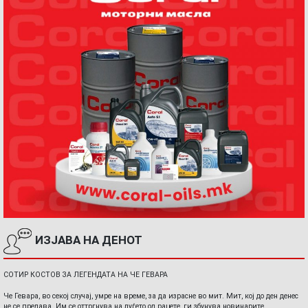
ИЗЈАВА НА ДЕНОТ
СОТИР КОСТОВ ЗА ЛЕГЕНДАТА НА ЧЕ ГЕВАРА
Че Гевара, во секој случај, умре на време, за да израсне во мит. Мит, кој до ден денес
не се предава. Им се оттргнува на луѓето од рацете, ги збунува новинарите,